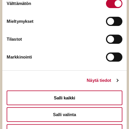
Välttämätön
valinta
Mieltymykset
Tilastot
Markkinointi
7.8.2026
Näytä tiedot
SDP:n Suhonen kysyy:
Salli kaikki
Uhrataanko nyt jo
palkkaturvajonossa
Salli valinta
kärvistelevät?