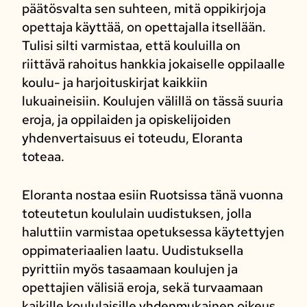
päätösvalta sen suhteen, mitä oppikirjoja
opettaja käyttää, on opettajalla itsellään.
Tulisi silti varmistaa, että kouluilla on
riittävä rahoitus hankkia jokaiselle oppilaalle
koulu- ja harjoituskirjat kaikkiin
lukuaineisiin. Koulujen välillä on tässä suuria
eroja, ja oppilaiden ja opiskelijoiden
yhdenvertaisuus ei toteudu, Eloranta
toteaa.
Eloranta nostaa esiin Ruotsissa tänä vuonna
toteutetun koululain uudistuksen, jolla
haluttiin varmistaa opetuksessa käytettyjen
oppimateriaalien laatu. Uudistuksella
pyrittiin myös tasaamaan koulujen ja
opettajien välisiä eroja, sekä turvaamaan
kaikille koululaisille yhdenmukainen oikeus