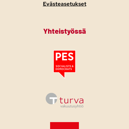
Evästeasetukset
Yhteistyössä
Tutustu PES:n periaatejulistukseen