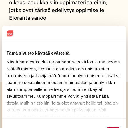
oikeus laadukkaisiin oppimateriaaleihin,
jotka ovat tärkeä edellytys oppimiselle,
Eloranta sanoo.
Jaa sosiaalisessa mediassa
Tämä sivusto käyttää evästeitä
Käytämme evästeitä tarjoamamme sisällön ja mainosten
räätälöimiseen, sosiaalisen median ominaisuuksien
tukemiseen ja kävijämäärämme analysoimiseen. Lisäksi
jaamme sosiaalisen median, mainosalan ja analytiikka-
alan kumppaneillemme tietoja siitä, miten käytät
sivustoamme. Kumppanimme voivat yhdistää näitä
Luitko jo?
tietoja muihin tietoihin, joita olet antanut heille tai joita on
kerätty, kun olet käyttänyt heidän palvelujaan. Voit
muuttaa hyväksyntääsi sivuston alalaidassa olevan
Evästeasetukset
- linkin kautta.
Suostumuksen