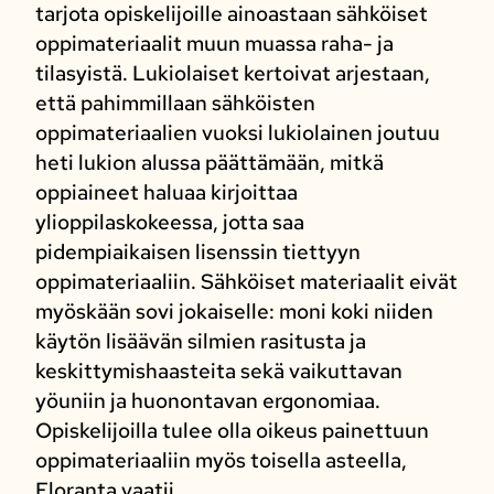
tarjota opiskelijoille ainoastaan sähköiset
oppimateriaalit muun muassa raha- ja
tilasyistä. Lukiolaiset kertoivat arjestaan,
että pahimmillaan sähköisten
oppimateriaalien vuoksi lukiolainen joutuu
heti lukion alussa päättämään, mitkä
oppiaineet haluaa kirjoittaa
ylioppilaskokeessa, jotta saa
pidempiaikaisen lisenssin tiettyyn
oppimateriaaliin. Sähköiset materiaalit eivät
myöskään sovi jokaiselle: moni koki niiden
käytön lisäävän silmien rasitusta ja
keskittymishaasteita sekä vaikuttavan
yöuniin ja huonontavan ergonomiaa.
Opiskelijoilla tulee olla oikeus painettuun
oppimateriaaliin myös toisella asteella,
Eloranta vaatii.