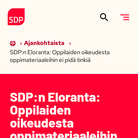
Siirry sisältöön
Etusivulle
Ajankohtaista
SDP:n Eloranta: Oppilaiden oikeudesta
oppimateriaaleihin ei pidä tinkiä
SDP:n Eloranta:
Oppilaiden
oikeudesta
oppimateriaaleihin