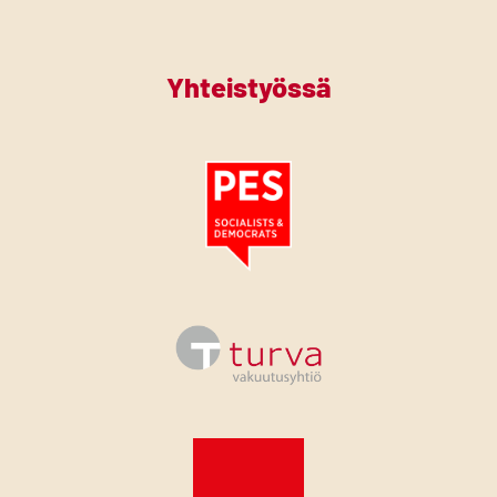
Yhteistyössä
Tutustu PES:n periaatejulistukseen