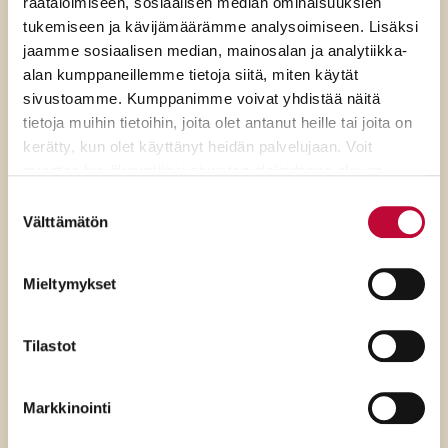
räätälöimiseen, sosiaalisen median ominaisuuksien
tukemiseen ja kävijämäärämme analysoimiseen. Lisäksi
jaamme sosiaalisen median, mainosalan ja analytiikka-
alan kumppaneillemme tietoja siitä, miten käytät
sivustoamme. Kumppanimme voivat yhdistää näitä
tietoja muihin tietoihin, joita olet antanut heille tai joita on
kerätty, kun olet käyttänyt heidän palvelujaan. Voit
muuttaa hyväksyntääsi sivuston alalaidassa olevan
Evästeasetukset
- linkin kautta.
Suostumuksen
Välttämätön
valinta
7.8.2026
Mieltymykset
SDP:n Piritta Rantanen:
Tilastot
Sikaruton torjunnassa
ratkaisevat oikea tieto,
Markkinointi
avoimuus ja selkeät ohjeet