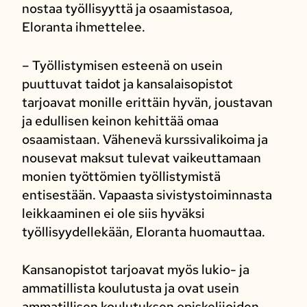
nostaa työllisyyttä ja osaamistasoa,
Eloranta ihmettelee.
– Työllistymisen esteenä on usein
puuttuvat taidot ja kansalaisopistot
tarjoavat monille erittäin hyvän, joustavan
ja edullisen keinon kehittää omaa
osaamistaan. Vähenevä kurssivalikoima ja
nousevat maksut tulevat vaikeuttamaan
monien työttömien työllistymistä
entisestään. Vapaasta sivistystoiminnasta
leikkaaminen ei ole siis hyväksi
työllisyydellekään, Eloranta huomauttaa.
Kansanopistot tarjoavat myös lukio- ja
ammatillista koulutusta ja ovat usein
ammatillisen koulutuksen opiskelijoiden