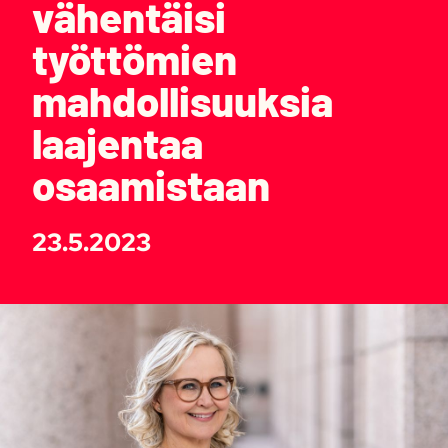
vähentäisi
työttömien
mahdollisuuksia
laajentaa
osaamistaan
23.5.2023