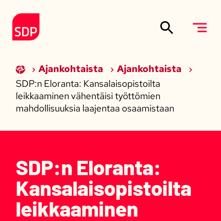
Siirry sisältöön
Etusivulle
Ajankohtaista
Ajankohtaista
SDP:n Eloranta: Kansalaisopistoilta
leikkaaminen vähentäisi työttömien
mahdollisuuksia laajentaa osaamistaan
SDP:n Eloranta:
Kansalaisopistoilta
leikkaaminen