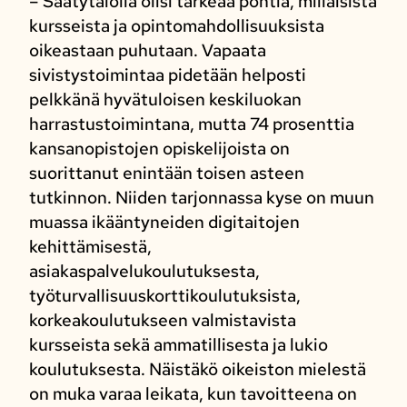
– Säätytalolla olisi tärkeää pohtia, millaisista
kursseista ja opintomahdollisuuksista
oikeastaan puhutaan. Vapaata
sivistystoimintaa pidetään helposti
pelkkänä hyvätuloisen keskiluokan
harrastustoimintana, mutta 74 prosenttia
kansanopistojen opiskelijoista on
suorittanut enintään toisen asteen
tutkinnon. Niiden tarjonnassa kyse on muun
muassa ikääntyneiden digitaitojen
kehittämisestä,
asiakaspalvelukoulutuksesta,
työturvallisuuskorttikoulutuksista,
korkeakoulutukseen valmistavista
kursseista sekä ammatillisesta ja lukio
koulutuksesta. Näistäkö oikeiston mielestä
on muka varaa leikata, kun tavoitteena on