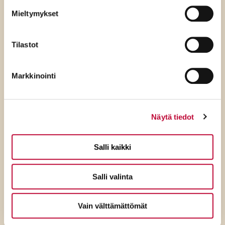
Mieltymykset
Tilastot
Markkinointi
6.8.2026
Näytä tiedot
SDP:n varapuheenjohtaja Niina
Malm: Rydman ylenkatsoo
Salli kaikki
tavallisia suomalaisia ja
demokratiaa
Salli valinta
Vain välttämättömät