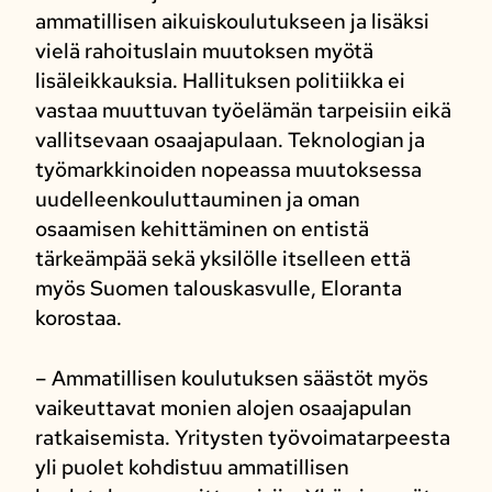
ammatillisen aikuiskoulutukseen ja lisäksi
vielä rahoituslain muutoksen myötä
lisäleikkauksia. Hallituksen politiikka ei
vastaa muuttuvan työelämän tarpeisiin eikä
vallitsevaan osaajapulaan. Teknologian ja
työmarkkinoiden nopeassa muutoksessa
uudelleenkouluttauminen ja oman
osaamisen kehittäminen on entistä
tärkeämpää sekä yksilölle itselleen että
myös Suomen talouskasvulle, Eloranta
korostaa.
– Ammatillisen koulutuksen säästöt myös
vaikeuttavat monien alojen osaajapulan
ratkaisemista. Yritysten työvoimatarpeesta
yli puolet kohdistuu ammatillisen