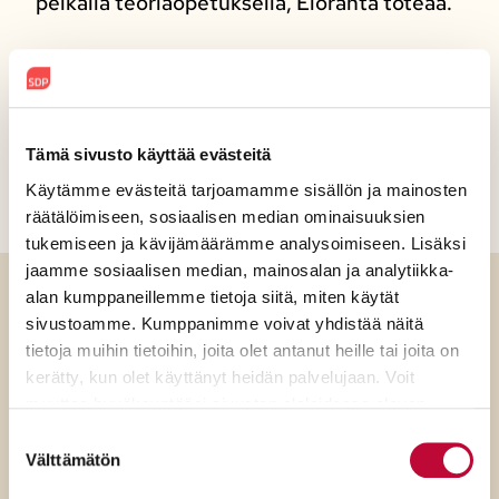
pelkällä teoriaopetuksella, Eloranta toteaa.
Jaa sosiaalisessa mediassa
Tämä sivusto käyttää evästeitä
Käytämme evästeitä tarjoamamme sisällön ja mainosten
räätälöimiseen, sosiaalisen median ominaisuuksien
tukemiseen ja kävijämäärämme analysoimiseen. Lisäksi
jaamme sosiaalisen median, mainosalan ja analytiikka-
alan kumppaneillemme tietoja siitä, miten käytät
sivustoamme. Kumppanimme voivat yhdistää näitä
Luitko jo?
tietoja muihin tietoihin, joita olet antanut heille tai joita on
kerätty, kun olet käyttänyt heidän palvelujaan. Voit
muuttaa hyväksyntääsi sivuston alalaidassa olevan
Evästeasetukset
- linkin kautta.
Suostumuksen
Välttämätön
valinta