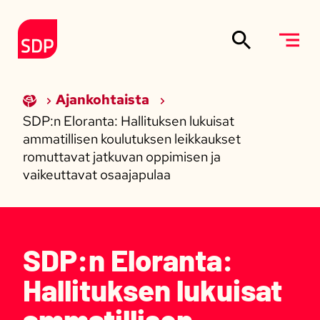
Siirry sisältöön
Etusivulle
Ajankohtaista
SDP:n Eloranta: Hallituksen lukuisat
ammatillisen koulutuksen leikkaukset
romuttavat jatkuvan oppimisen ja
vaikeuttavat osaajapulaa
SDP:n Eloranta:
Hallituksen lukuisat
ammatillisen