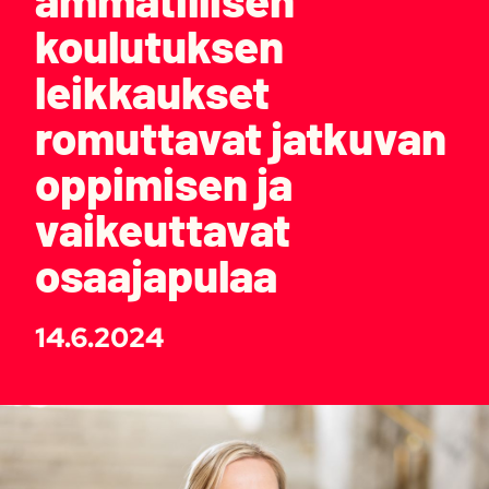
koulutuksen
leikkaukset
romuttavat jatkuvan
oppimisen ja
vaikeuttavat
osaajapulaa
14.6.2024