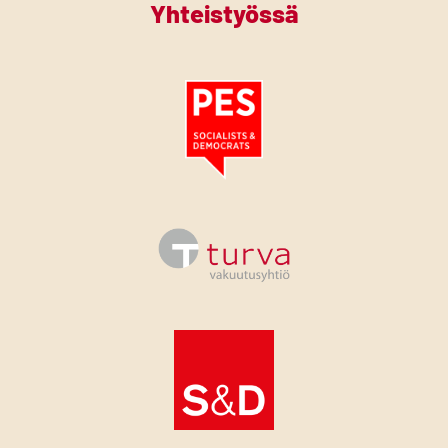
Yhteistyössä
Tutustu PES:n periaatejulistukseen