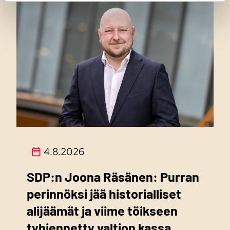
4.8.2026
SDP:n Joona Räsänen: Purran
perinnöksi jää historialliset
alijäämät ja viime töikseen
tyhjennetty valtion kassa