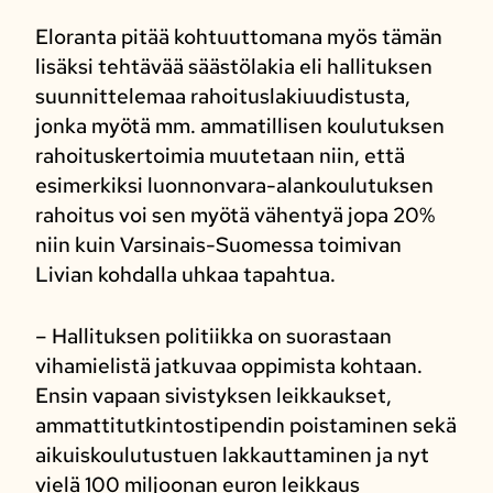
Eloranta pitää kohtuuttomana myös tämän
lisäksi tehtävää säästölakia eli hallituksen
suunnittelemaa rahoituslakiuudistusta,
jonka myötä mm. ammatillisen koulutuksen
rahoituskertoimia muutetaan niin, että
esimerkiksi luonnonvara-alankoulutuksen
rahoitus voi sen myötä vähentyä jopa 20%
niin kuin Varsinais-Suomessa toimivan
Livian kohdalla uhkaa tapahtua.
– Hallituksen politiikka on suorastaan
vihamielistä jatkuvaa oppimista kohtaan.
Ensin vapaan sivistyksen leikkaukset,
ammattitutkintostipendin poistaminen sekä
aikuiskoulutustuen lakkauttaminen ja nyt
vielä 100 miljoonan euron leikkaus