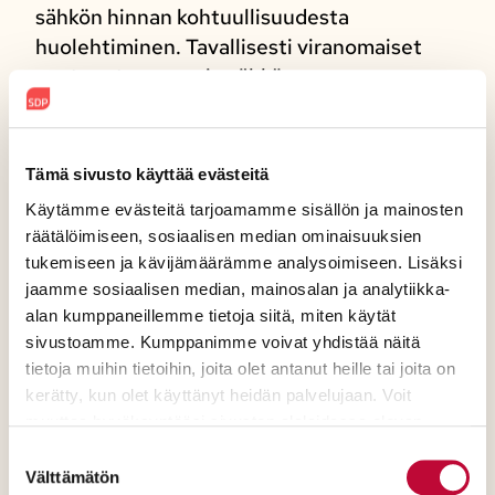
sähkön hinnan kohtuullisuudesta
huolehtiminen. Tavallisesti viranomaiset
ovat vastuussa vain sähkön
toimitusvarmuudesta. Tämä tarkoittaisi
käytännössä tarkempaa valvontaa, ettei
kriisiolosuhteissa kukaan käytä
Tämä sivusto käyttää evästeitä
markkinatilannetta hyväkseen tai että
Käytämme evästeitä tarjoamamme sisällön ja mainosten
Fingrid ottaa varavoimaloita ja
räätälöimiseen, sosiaalisen median ominaisuuksien
kysyntäjoustoa käyttöön hintojen
tukemiseen ja kävijämäärämme analysoimiseen. Lisäksi
hillitsemiseksi sekä hankkii tarkoitusta
jaamme sosiaalisen median, mainosalan ja analytiikka-
varten lisää kysyntäjoustoa.
alan kumppaneillemme tietoja siitä, miten käytät
sivustoamme. Kumppanimme voivat yhdistää näitä
tietoja muihin tietoihin, joita olet antanut heille tai joita on
5. Tarkempaa tietoa päätöksenteon
kerätty, kun olet käyttänyt heidän palvelujaan. Voit
pohjaksi. Kriisissä on tärkeää tietää, miten
muuttaa hyväksyntääsi sivuston alalaidassa olevan
se kohtelee erilaisia kotitalouksia ja
Evästeasetukset
- linkin kautta.
Suostumuksen
yrityksiä. Fingridin Datahubista on saatava
Välttämätön
valinta