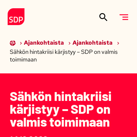
Siirry sisältöön
Etusivulle
Ajankohtaista
Ajankohtaista
Sähkön hintakriisi kärjistyy – SDP on valmis
toimimaan
Sähkön hintakriisi
kärjistyy – SDP on
valmis toimimaan