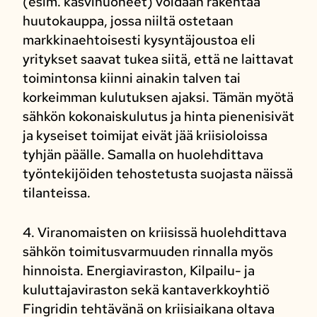
(esim. kasvihuoneet) voidaan rakentaa
huutokauppa, jossa niiltä ostetaan
markkinaehtoisesti kysyntäjoustoa eli
yritykset saavat tukea siitä, että ne laittavat
toimintonsa kiinni ainakin talven tai
korkeimman kulutuksen ajaksi. Tämän myötä
sähkön kokonaiskulutus ja hinta pienenisivät
ja kyseiset toimijat eivät jää kriisioloissa
tyhjän päälle. Samalla on huolehdittava
työntekijöiden tehostetusta suojasta näissä
tilanteissa.
4. Viranomaisten on kriisissä huolehdittava
sähkön toimitusvarmuuden rinnalla myös
hinnoista. Energiaviraston, Kilpailu- ja
kuluttajaviraston sekä kantaverkkoyhtiö
Fingridin tehtävänä on kriisiaikana oltava