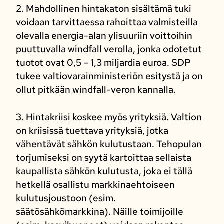
2. Mahdollinen hintakaton sisältämä tuki
voidaan tarvittaessa rahoittaa valmisteilla
olevalla energia-alan ylisuuriin voittoihin
puuttuvalla windfall verolla, jonka odotetut
tuotot ovat 0,5 – 1,3 miljardia euroa. SDP
tukee valtiovarainministeriön esitystä ja on
ollut pitkään windfall-veron kannalla.
3. Hintakriisi koskee myös yrityksiä. Valtion
on kriisissä tuettava yrityksiä, jotka
vähentävät sähkön kulutustaan. Tehopulan
torjumiseksi on syytä kartoittaa sellaista
kaupallista sähkön kulutusta, joka ei tällä
hetkellä osallistu markkinaehtoiseen
kulutusjoustoon (esim.
säätösähkömarkkina). Näille toimijoille