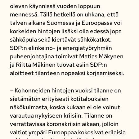
olevan käynnissä vuoden loppuun
mennessä. Tällä hetkellä on uhkana, että
talven aikana Suomessa ja Euroopassa voi
korkeiden hintojen lisäksi olla edessä jopa
sähköpula sekä kiertävät sähkökatkot.
SDP:n elinkeino- ja energiatyöryhmän
puheenjohtajina toimivat Matias Mäkynen
ja Riitta Mäkinen tuovat esiin SDP:n
aloitteet tilanteen nopeaksi korjaamiseksi.
– Kohonneiden hintojen vuoksi tilanne on
sietämätön erityisesti kotitalouksien
näkökulmasta, koska kukaan ei ole voinut
varautua nykyiseen kriisiin. Tilanne on
verrattavissa koronakriisin aikaan, jolloin
valtiot ympäri Eurooppaa kokosivat erilaisia