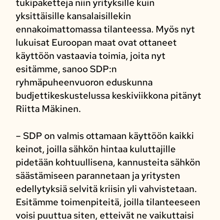
tukipaketteja niin yrityksille kuin
yksittäisille kansalaisillekin
ennakoimattomassa tilanteessa. Myös nyt
lukuisat Euroopan maat ovat ottaneet
käyttöön vastaavia toimia, joita nyt
esitämme, sanoo SDP:n
ryhmäpuheenvuoron eduskunna
budjettikeskustelussa keskiviikkona pitänyt
Riitta Mäkinen.
– SDP on valmis ottamaan käyttöön kaikki
keinot, joilla sähkön hintaa kuluttajille
pidetään kohtuullisena, kannusteita sähkön
säästämiseen parannetaan ja yritysten
edellytyksiä selvitä kriisin yli vahvistetaan.
Esitämme toimenpiteitä, joilla tilanteeseen
voisi puuttua siten, etteivät ne vaikuttaisi