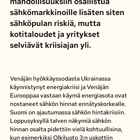
mahdollisuuksiin osallistua
sähkömarkkinoille lisäten siten
sähköpulan riskiä, mutta
kotitaloudet ja yritykset
selviävät kriisiajan yli.
Venäjän hyökkäyssodasta Ukrainassa
käynnistynyt energiakriisi ja Venäjän
Eurooppaa vastaan käymä energiasota ovat
nostaneet sähkön hinnat ennätyskorkealle.
Suomi on ajautumassa sähkön hintakriisiin.
Loppusyksyllä talven näkymiä sähkön
hinnan osalta pidettiin vielä kohtuullisina,
kun esimerkiksi Olkiluoto 3:n uskottiin