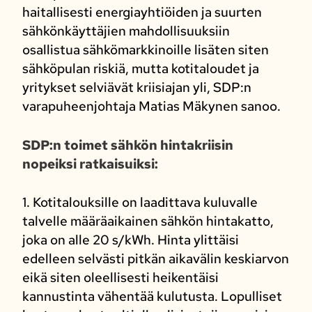
haitallisesti energiayhtiöiden ja suurten
sähkönkäyttäjien mahdollisuuksiin
osallistua sähkömarkkinoille lisäten siten
sähköpulan riskiä, mutta kotitaloudet ja
yritykset selviävät kriisiajan yli, SDP:n
varapuheenjohtaja Matias Mäkynen sanoo.
SDP:n toimet sähkön hintakriisin
nopeiksi ratkaisuiksi:
1. Kotitalouksille on laadittava kuluvalle
talvelle määräaikainen sähkön hintakatto,
joka on alle 20 s/kWh. Hinta ylittäisi
edelleen selvästi pitkän aikavälin keskiarvon
eikä siten oleellisesti heikentäisi
kannustinta vähentää kulutusta. Lopulliset