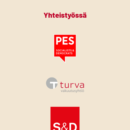
Yhteistyössä
Tutustu PES:n periaatejulistukseen