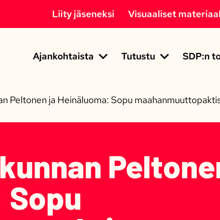
Liity jäseneksi
Visuaaliset materiaal
Ajankohtaista
Tutustu
SDP:n to
nan Peltonen ja Heinäluoma: Sopu maahanmuuttopaktist
okunnan Peltone
: Sopu