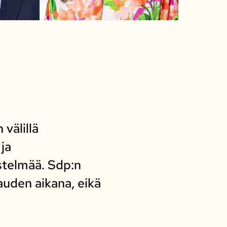
välillä
ja
stelmää. Sdp:n
auden aikana, eikä