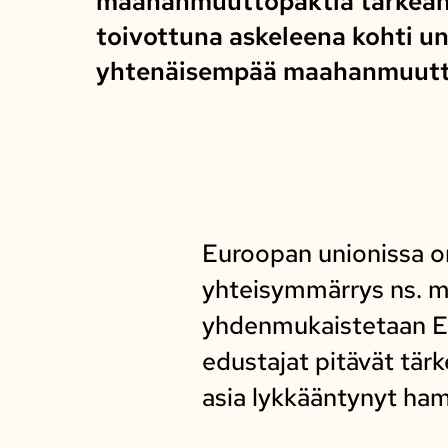
maahanmuuttopaktia tärkeänä
toivottuna askeleena kohti un
yhtenäisempää maahanmuutto
Euroopan unionissa on
yhteisymmärrys ns. m
yhdenmukaistetaan EU
edustajat pitävät tärk
asia lykkääntynyt ha