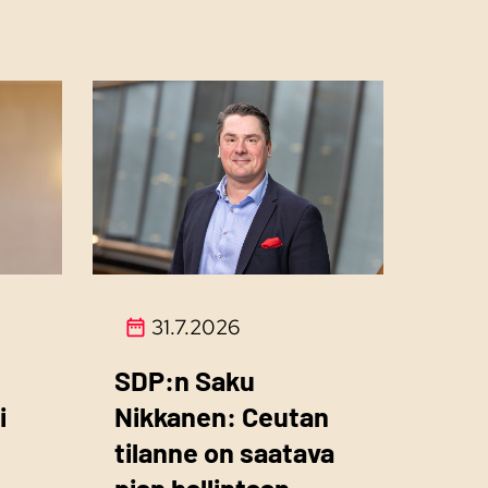
31.7.2026
SDP:n Saku
i
Nikkanen: Ceutan
tilanne on saatava
pian hallintaan