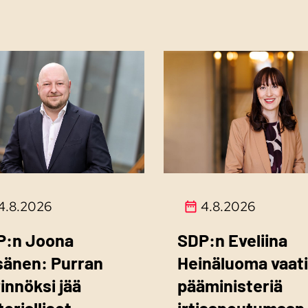
4.8.2026
4.8.2026
P:n Joona
SDP:n Eveliina
sänen: Purran
Heinäluoma vaati
innöksi jää
pääministeriä
torialliset
irtisanoutumaan