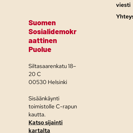
viesti
Yhtey
Suomen
Sosialidemokr
aattinen
Puolue
Siltasaarenkatu 18–
20 C
00530 Helsinki
Sisäänkäynti
toimistolle C-rapun
kautta.
Katso sijainti
kartalta