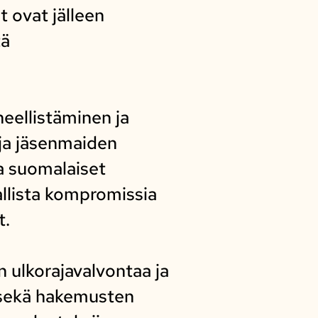
 ovat jälleen
tä
ineellistäminen ja
 ja jäsenmaiden
ja suomalaiset
llista kompromissia
t.
 ulkorajavalvontaa ja
 sekä hakemusten