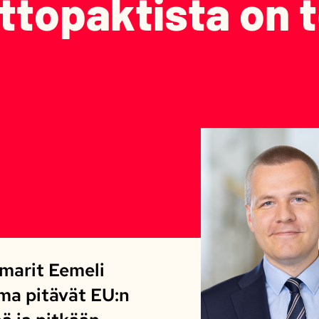
opaktista on te
marit Eemeli
ma pitävät EU:n