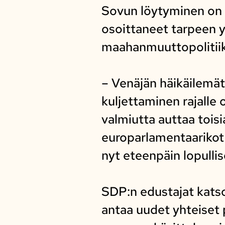
Sovun löytyminen on t
osoittaneet tarpeen y
maahanmuuttopolitii
– Venäjän häikäilemätön
kuljettaminen rajalle 
valmiutta auttaa tois
europarlamentaarikot
nyt eteenpäin lopull
SDP:n edustajat katso
antaa uudet yhteiset