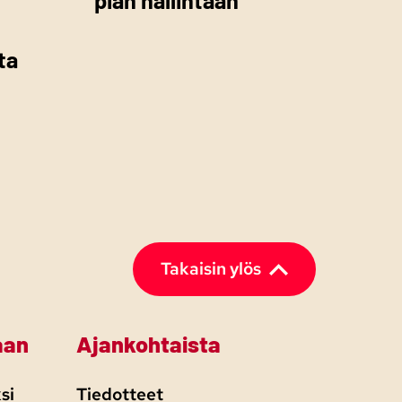
ta
Takaisin ylös
aan
Ajankohtaista
si
Tiedotteet