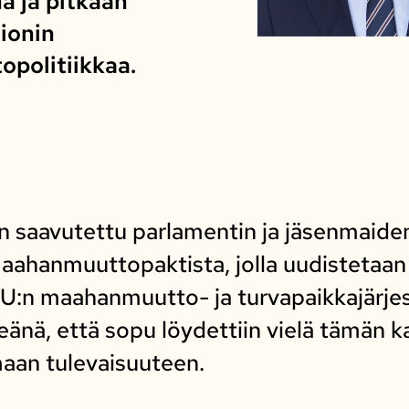
 ja pitkään
ionin
politiikkaa.
 saavutettu parlamentin ja jäsenmaiden 
aahanmuuttopaktista, jolla uudistetaan 
:n maahanmuutto- ja turvapaikkajärje
eänä, että sopu löydettiin vielä tämän k
maan tulevaisuuteen.