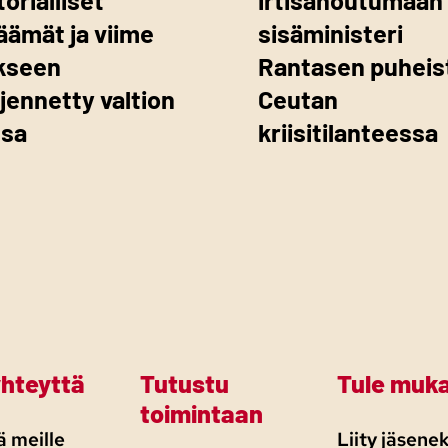
jäämät ja viime
sisäministeri
kseen
Rantasen puheis
jennetty valtion
Ceutan
ssa
kriisitilanteessa
yhteyttä
Tutustu
Tule muk
toimintaan
 meille
Liity jäsenek