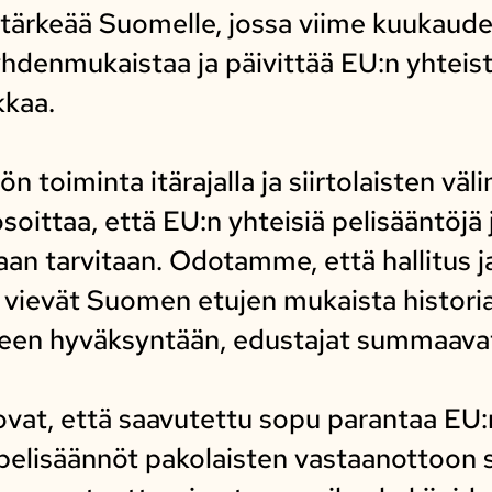
ärkeää Suomelle, jossa viime kuukaudet
hdenmukaistaa ja päivittää EU:n yhteis
kkaa.
 toiminta itärajalla ja siirtolaisten väl
osoittaa, että EU:n yhteisiä pelisääntöjä
iaan tarvitaan. Odotamme, että hallitus 
 vievät Suomen etujen mukaista historia
iseen hyväksyntään, edustajat summaava
vat, että saavutettu sopu parantaa EU:n
 pelisäännöt pakolaisten vastaanottoon