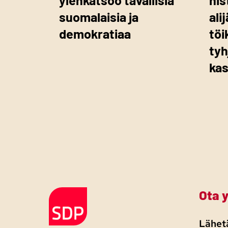
suomalaisia ja
ali
demokratiaa
töi
tyh
ka
Ota 
Etusivulle
Lähetä