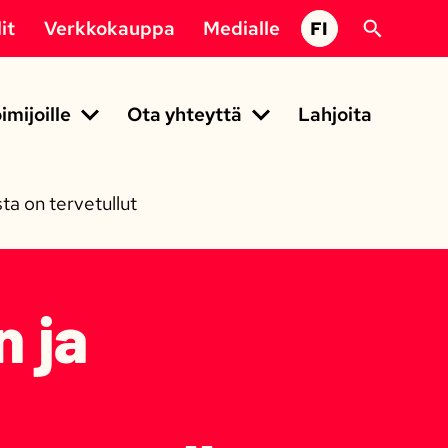
it
Verkkokauppa
Medialle
FI
imijoille
Ota yhteyttä
Lahjoita
a on tervetullut
n ja