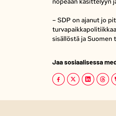
nopeaan käsittelyyn j
– SDP on ajanut jo pi
turvapaikkapolitiikka
sisällöstä ja Suomen t
Jaa sosiaalisessa me