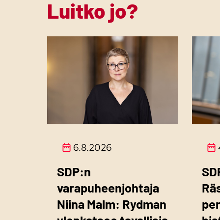
Luitko jo?
6.8.2026
SDP:n
SD
varapuheenjohtaja
Rä
Niina Malm: Rydman
per
ylenkatsoo tavallisia
his