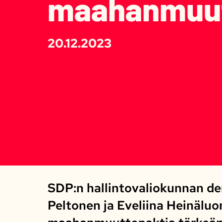
maahanmuutt
20.12.2023
SDP:n hallintovaliokunnan de
Peltonen ja Eveliina Heinäluo