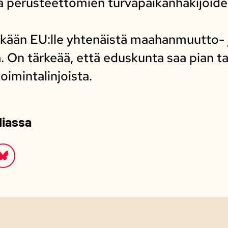
a perusteettomien turvapaikanhakijoide
tkään EU:lle yhtenäistä maahanmuutto- 
a. On tärkeää, että eduskunta saa pian t
oimintalinjoista.
diassa