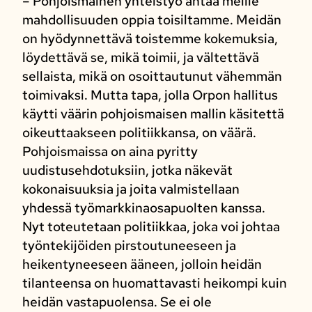
– Pohjoismainen yhteistyö antaa meille
mahdollisuuden oppia toisiltamme. Meidän
on hyödynnettävä toistemme kokemuksia,
löydettävä se, mikä toimii, ja vältettävä
sellaista, mikä on osoittautunut vähemmän
toimivaksi. Mutta tapa, jolla Orpon hallitus
käytti väärin pohjoismaisen mallin käsitettä
oikeuttaakseen politiikkansa, on väärä.
Pohjoismaissa on aina pyritty
uudistusehdotuksiin, jotka näkevät
kokonaisuuksia ja joita valmistellaan
yhdessä työmarkkinaosapuolten kanssa.
Nyt toteutetaan politiikkaa, joka voi johtaa
työntekijöiden pirstoutuneeseen ja
heikentyneeseen ääneen, jolloin heidän
tilanteensa on huomattavasti heikompi kuin
heidän vastapuolensa. Se ei ole