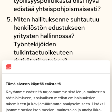
työllisyyspolitiikasta olisi hyvä
edistää yhteispohjoismaisesti?
Miten hallituksenne suhtautuu
henkilöstön edustukseen
yritysten hallinnossa?
Työntekijöiden
tulkintaetuoikeuteen
ristiriitatilanteissa?
Työntekijöiden vahvempaan
tiedonsaantioikeuteen ja
vahvaan neuvottelukulttuuriin
Tämä sivusto käyttää evästeitä
työpaikoilla?
Käytämme evästeitä tarjoamamme sisällön ja mainosten
räätälöimiseen, sosiaalisen median ominaisuuksien
tukemiseen ja kävijämäärämme analysoimiseen. Lisäksi
jaamme sosiaalisen median, mainosalan ja analytiikka-