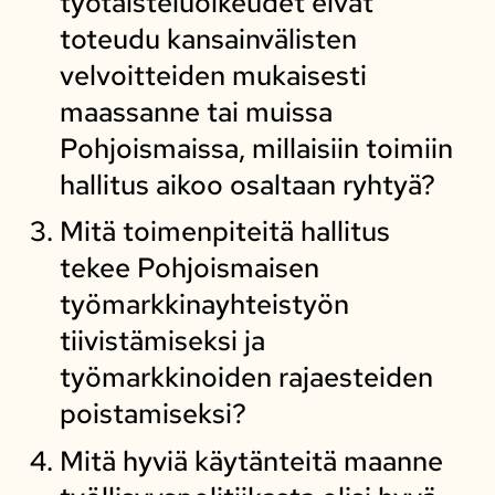
työtaisteluoikeudet eivät
toteudu kansainvälisten
velvoitteiden mukaisesti
maassanne tai muissa
Pohjoismaissa, millaisiin toimiin
hallitus aikoo osaltaan ryhtyä?
Mitä toimenpiteitä hallitus
tekee Pohjoismaisen
työmarkkinayhteistyön
tiivistämiseksi ja
työmarkkinoiden rajaesteiden
poistamiseksi?
Mitä hyviä käytänteitä maanne