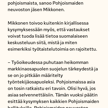
pohjoismaista, sanoo Pohjoismaiden
neuvoston jäsen Mikkonen.
Mikkonen toivoo kuitenkin kirjallisessa
kysymyksessään myös, että vastaukset
voivat tuoda lisää tietoa suomalaiseen
keskusteluun siitä, mistä ja miten
esimerkiksi työtaistelutoimia on rajoitettu.
– Työoikeudessa puhutaan heikomman
markkinaosapuolen suojelun tärkeydestä ja
se on jo pitkään määritelty
työntekijäosapuoleksi. Pohjoismaissa asia
on tosin ratkaistu eri tavoin. Olisi hyvä, jos
asiaa selvennettäisiin. Tämän vuoksi päätin
esittää kysymyksen kaikkien Pohjoismaiden
hallituksille. Pohjoismaiden neuvoston