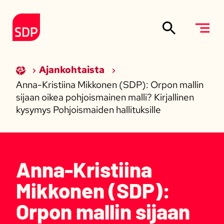
Siirry sisältöön
Etusivulle
Ajankohtaista
Anna-Kristiina Mikkonen (SDP): Orpon mallin
sijaan oikea pohjoismainen malli? Kirjallinen
kysymys Pohjoismaiden hallituksille
Anna-Kristiina
Mikkonen (SDP):
Orpon mallin sijaan