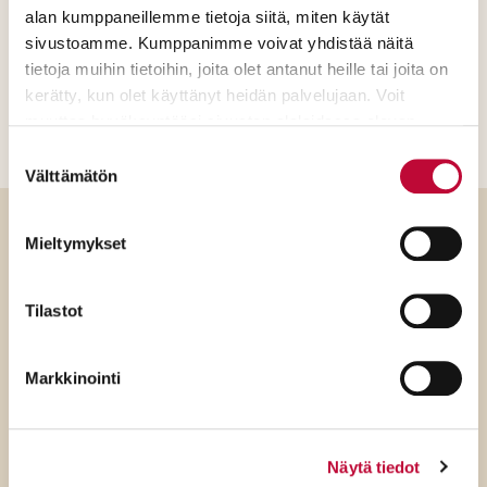
alan kumppaneillemme tietoja siitä, miten käytät
Jaa sosiaalisessa mediassa
sivustoamme. Kumppanimme voivat yhdistää näitä
tietoja muihin tietoihin, joita olet antanut heille tai joita on
kerätty, kun olet käyttänyt heidän palvelujaan. Voit
muuttaa hyväksyntääsi sivuston alalaidassa olevan
Evästeasetukset
- linkin kautta.
Suostumuksen
Välttämätön
valinta
Mieltymykset
Luitko jo?
Tilastot
Markkinointi
Näytä tiedot