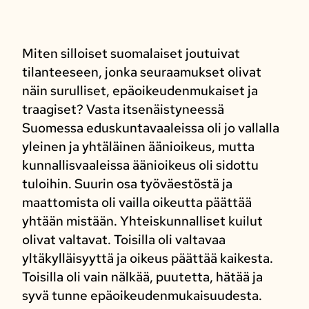
Miten silloiset suomalaiset joutuivat
tilanteeseen, jonka seuraamukset olivat
näin surulliset, epäoikeudenmukaiset ja
traagiset? Vasta itsenäistyneessä
Suomessa eduskuntavaaleissa oli jo vallalla
yleinen ja yhtäläinen äänioikeus, mutta
kunnallisvaaleissa äänioikeus oli sidottu
tuloihin. Suurin osa työväestöstä ja
maattomista oli vailla oikeutta päättää
yhtään mistään. Yhteiskunnalliset kuilut
olivat valtavat. Toisilla oli valtavaa
yltäkylläisyyttä ja oikeus päättää kaikesta.
Toisilla oli vain nälkää, puutetta, hätää ja
syvä tunne epäoikeudenmukaisuudesta.