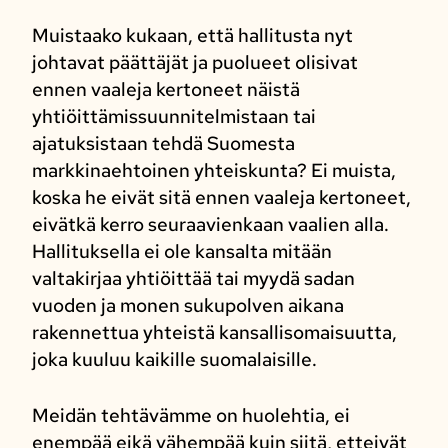
Muistaako kukaan, että hallitusta nyt
johtavat päättäjät ja puolueet olisivat
ennen vaaleja kertoneet näistä
yhtiöittämissuunnitelmistaan tai
ajatuksistaan tehdä Suomesta
markkinaehtoinen yhteiskunta? Ei muista,
koska he eivät sitä ennen vaaleja kertoneet,
eivätkä kerro seuraavienkaan vaalien alla.
Hallituksella ei ole kansalta mitään
valtakirjaa yhtiöittää tai myydä sadan
vuoden ja monen sukupolven aikana
rakennettua yhteistä kansallisomaisuutta,
joka kuuluu kaikille suomalaisille.
Meidän tehtävämme on huolehtia, ei
enempää eikä vähempää kuin siitä, etteivät