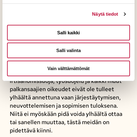
tekee kaikkensa sopimisen kulttuurin
romuttamiseksi, on meidän tehtävämme
Näytä tiedot
ylläpitää ja vahvistaa sopimiseen perustuvia
työmarkkinoita. Parhaiten onnistumme
Salli kaikki
siinä, kun ammatillinen ja poliittinen
työväenliike toimii yhteistyössä ja rakentaa
Salli valinta
tätä maata yhdessä.
Vain välttämättömät
8 tunnin työpäivä, työehdot,
irtisanomissuoja, työsuojelu ja kaikki muut
palkansaajien oikeudet eivät ole tulleet
ylhäältä annettuna vaan järjestäytymisen,
neuvottelemisen ja sopimisen tuloksena.
Niitä ei myöskään pidä voida ylhäältä ottaa
tai sanellen muuttaa, tästä meidän on
pidettävä kiinni.