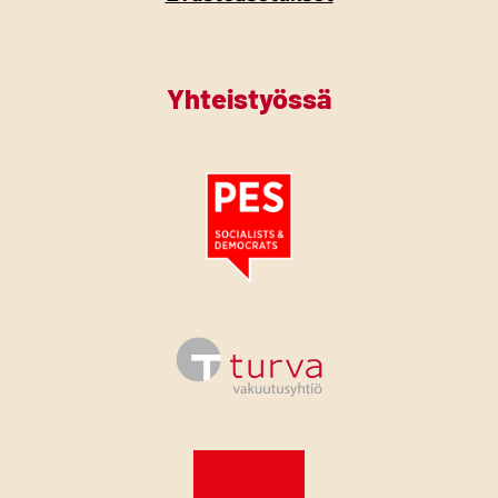
Yhteistyössä
Tutustu PES:n periaatejulistukseen