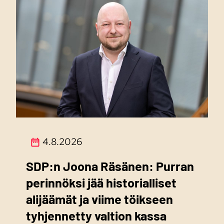
4.8.2026
SDP:n Joona Räsänen: Purran
perinnöksi jää historialliset
alijäämät ja viime töikseen
tyhjennetty valtion kassa