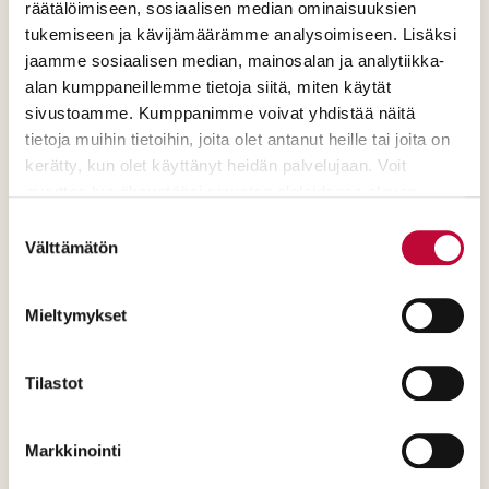
lomarahaleikkausten, aktiivimallin,
räätälöimiseen, sosiaalisen median ominaisuuksien
vuorotteluvapaaleikkauksen,
tukemiseen ja kävijämäärämme analysoimiseen. Lisäksi
jaamme sosiaalisen median, mainosalan ja analytiikka-
työvoimapoliittisen koulutuksen
alan kumppaneillemme tietoja siitä, miten käytät
romahduttamisen, koeajan pidennyksen,
sivustoamme. Kumppanimme voivat yhdistää näitä
työttömyysturvan leikkausten, karenssien
tietoja muihin tietoihin, joita olet antanut heille tai joita on
pidentämisen ja takaisinottovelvollisuuden
kerätty, kun olet käyttänyt heidän palvelujaan. Voit
lyhentämisellä hallitus on onnistunut
muuttaa hyväksyntääsi sivuston alalaidassa olevan
luomaan työmarkkinoille pelon ilmapiirin.
Evästeasetukset
- linkin kautta.
Suostumuksen
Välttämätön
valinta
Sipilän hallitus ei ole sitoutunut Suomen
työelämälainsäädännön perusperiaatteisiin,
Mieltymykset
jotka tähän asti ovat olleet sopiminen ja
heikoimmassa asemassa olevan
Tilastot
suojeleminen.
Kun maan hallitus ei ole sitoutunut
Markkinointi
sopimusyhteiskuntaan, vaan päinvastoin