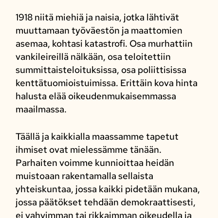
1918 niitä miehiä ja naisia, jotka lähtivät
muuttamaan työväestön ja maattomien
asemaa, kohtasi katastrofi. Osa murhattiin
vankileireillä nälkään, osa teloitettiin
summittaisteloituksissa, osa poliittisissa
kenttätuomioistuimissa. Erittäin kova hinta
halusta elää oikeudenmukaisemmassa
maailmassa.
Täällä ja kaikkialla maassamme tapetut
ihmiset ovat mielessämme tänään.
Parhaiten voimme kunnioittaa heidän
muistoaan rakentamalla sellaista
yhteiskuntaa, jossa kaikki pidetään mukana,
jossa päätökset tehdään demokraattisesti,
ei vahvimman tai rikkaimman oikeudella ja