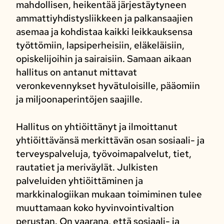
mahdollisen, heikentää järjestäytyneen
ammattiyhdistysliikkeen ja palkansaajien
asemaa ja kohdistaa kaikki leikkauksensa
työttömiin, lapsiperheisiin, eläkeläisiin,
opiskelijoihin ja sairaisiin. Samaan aikaan
hallitus on antanut mittavat
veronkevennykset hyvätuloisille, pääomiin
ja miljoonaperintöjen saajille.
Hallitus on yhtiöittänyt ja ilmoittanut
yhtiöittävänsä merkittävän osan sosiaali- ja
terveyspalveluja, työvoimapalvelut, tiet,
rautatiet ja meriväylät. Julkisten
palveluiden yhtiöittäminen ja
markkinalogiikan mukaan toimiminen tulee
muuttamaan koko hyvinvointivaltion
perustan. On vaarana, että sosiaali- ja