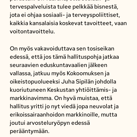
tervespalveluista tulee pelkkää bisnestä,
jota ei ohjaa sosiaali- ja terveyspoliittiset,
kaikkia kansalaisia koskevat tavoitteet, vaan
voitontavoittelu.
On myös vakavoiduttava sen tosiseikan
edessä, että jos tämä hallituspohja jatkaa
seuraavien eduskuntavaalien jälkeen
vallassa, jatkuu myös Kokoomuksen ja
oikeistopuolueeksi Juha Sipilän johdolla
kuoriutuneen Keskustan yhtiöittämis- ja
markkinavimma. On hyvä muistaa, että
hallitus yritti jo nyt viedä jopa neuvolat ja
erikoissairaanhoidon markkinoille, mutta
joutui arvosteluryöpyn edessä
perääntymään.