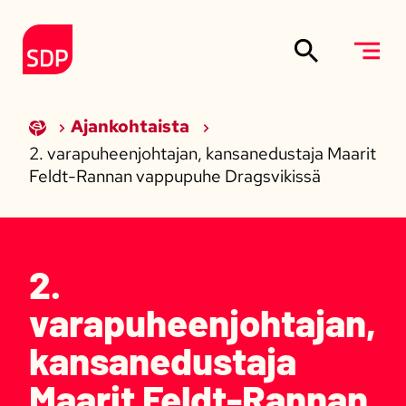
Siirry sisältöön
Etusivulle
Ajankohtaista
2. varapuheenjohtajan, kansanedustaja Maarit
Feldt-Rannan vappupuhe Dragsvikissä
2.
varapuheenjohtajan,
kansanedustaja
Maarit Feldt-Rannan