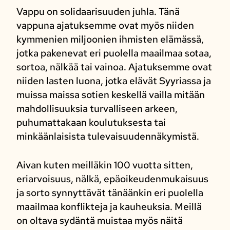
Vappu on solidaarisuuden juhla. Tänä
vappuna ajatuksemme ovat myös niiden
kymmenien miljoonien ihmisten elämässä,
jotka pakenevat eri puolella maailmaa sotaa,
sortoa, nälkää tai vainoa. Ajatuksemme ovat
niiden lasten luona, jotka elävät Syyriassa ja
muissa maissa sotien keskellä vailla mitään
mahdollisuuksia turvalliseen arkeen,
puhumattakaan koulutuksesta tai
minkäänlaisista tulevaisuudennäkymistä.
Aivan kuten meilläkin 100 vuotta sitten,
eriarvoisuus, nälkä, epäoikeudenmukaisuus
ja sorto synnyttävät tänäänkin eri puolella
maailmaa konflikteja ja kauheuksia. Meillä
on oltava sydäntä muistaa myös näitä