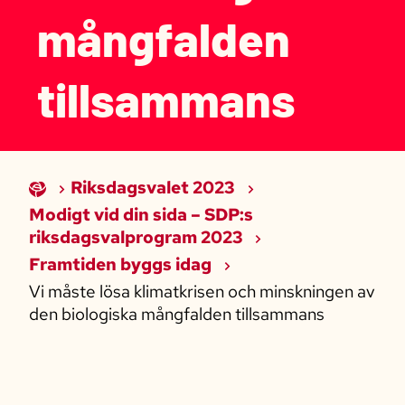
mångfalden
tillsammans
Riksdagsvalet 2023
Modigt vid din sida – SDP:s
riksdagsvalprogram 2023
Framtiden byggs idag
Vi måste lösa klimatkrisen och minskningen av
den biologiska mångfalden tillsammans