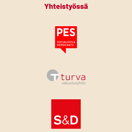
Yhteistyössä
Tutustu PES:n periaatejulistukseen