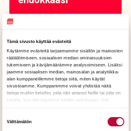
Meillä on rohkeutta olla sinun
puolellasi. Tutustu
ehdokaskoneella SDP:n
Tämä sivusto käyttää evästeitä
ehdokkaisiin ja löydä oma
Käytämme evästeitä tarjoamamme sisällön ja mainosten
eduskuntavaaliehdokkaasi.
räätälöimiseen, sosiaalisen median ominaisuuksien
tukemiseen ja kävijämäärämme analysoimiseen. Lisäksi
jaamme sosiaalisen median, mainosalan ja analytiikka-
Tutustu SDP:n ehdokkaisiin
alan kumppaneillemme tietoja siitä, miten käytät
sivustoamme. Kumppanimme voivat yhdistää näitä
tietoja muihin tietoihin, joita olet antanut heille tai joita on
kerätty, kun olet käyttänyt heidän palvelujaan. Voit
muuttaa hyväksyntääsi sivuston alalaidassa olevan
Evästeasetukset
- linkin kautta.
Suostumuksen
Välttämätön
valinta