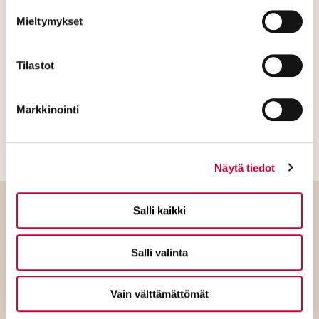
Mieltymykset
Löysitkö sivulta
etsimäsi?
Tilastot
Markkinointi
Löysitkö
sivulta
Kyllä
Ei
etsimäsi?
Näytä tiedot
(Pakollinen)
Salli kaikki
Takaisin ylös
Salli valinta
Etusivulle
Vain välttämättömät