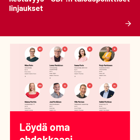
linjaukset
Löydä oma
ehdokkaasi