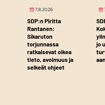
7.8.2026
SDP:n Piritta
SD
Rantanen:
Ko
Sikaruton
yli
torjunnassa
jo 
ratkaisevat oikea
tur
tieto, avoimuus ja
aa
selkeät ohjeet