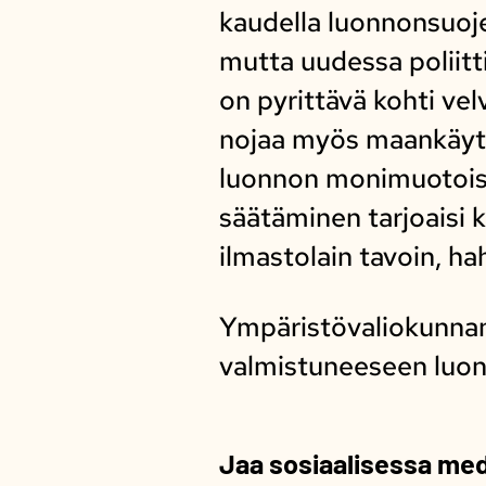
kaudella luonnonsuoje
mutta uudessa polii
on pyrittävä kohti ve
nojaa myös maankäytö
luonnon monimuotoisu
säätäminen tarjoaisi 
ilmastolain tavoin, 
Ympäristövaliokunnan
valmistuneeseen luon
Jaa sosiaalisessa me