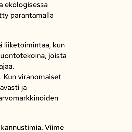
a ekologisessa
tty parantamalla
liiketoimintaa, kun
ontotekoina, joista
jaa,
a. Kun viranomaiset
avasti ja
narvomarkkinoiden
 kannustimia. Viime