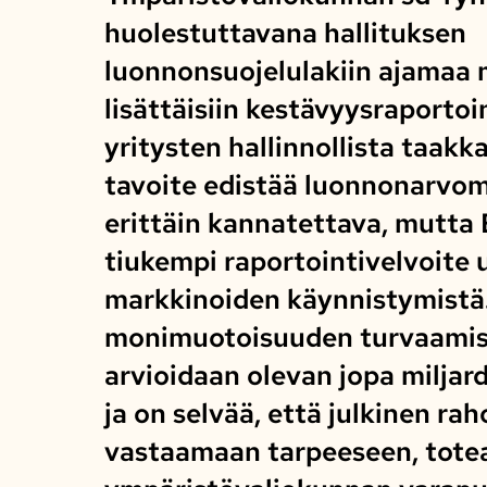
huolestuttavana hallituksen
luonnonsuojelulakiin ajamaa m
lisättäisiin kestävyysraportoi
yritysten hallinnollista taakk
tavoite edistää luonnonarvom
erittäin kannatettava, mutta
tiukempi raportointivelvoite 
markkinoiden käynnistymistä
monimuotoisuuden turvaamis
arvioidaan olevan jopa miljar
ja on selvää, että julkinen raho
vastaamaan tarpeeseen, tote