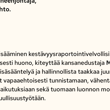
heenjohtaja,
hto.
sääminen kestävyysraportointivelvollisill
isesti huono, kiteyttää kansanedustaja
M
säsääntelyä ja hallinnollista taakkaa juuri 
et vapaaehtoisesti tunnistamaan, vähen
vaikutuksiaan sekä tuomaan luonnon m
uullisuustyötään.