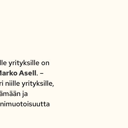
e yrityksille on
arko Asell
. –
niille yrityksille,
tämään ja
onimuotoisuutta