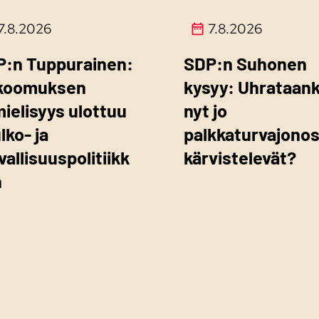
7.8.2026
7.8.2026
P:n Tuppurainen:
SDP:n Suhonen
koomuksen
kysyy: Uhrataan
mielisyys ulottuu
nyt jo
ulko- ja
palkkaturvajono
vallisuuspolitiikk
kärvistelevät?
n