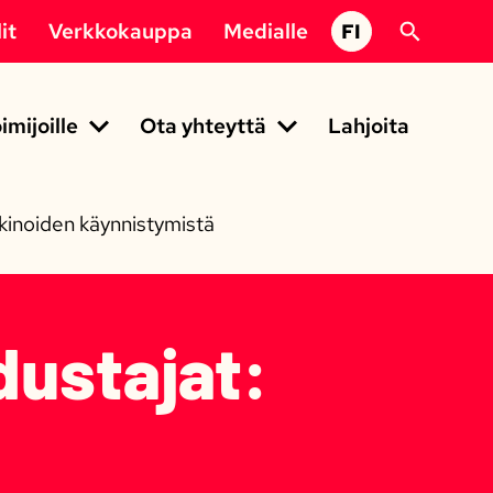
it
Verkkokauppa
Medialle
FI
imijoille
Ota yhteyttä
Lahjoita
kinoiden käynnistymistä
ustajat: