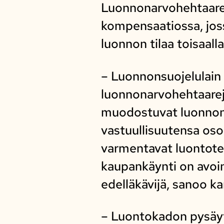
Luonnonarvohehtaarej
kompensaatiossa, joss
luonnon tilaa toisaalla
– Luonnonsuojelulain
luonnonarvohehtaarej
muodostuvat luonnon
vastuullisuutensa oso
varmentavat luontoteo
kaupankäynti on avoi
edelläkävijä, sanoo 
– Luontokadon pysäyt