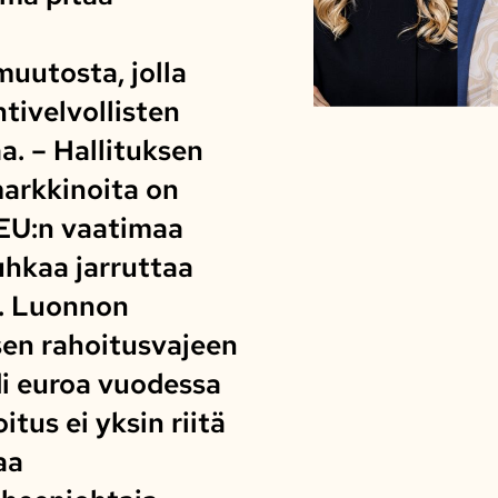
uutosta, jolla
ntivelvollisten
aa. – Hallituksen
arkkinoita on
 EU:n vaatimaa
uhkaa jarruttaa
. Luonnon
en rahoitusvajeen
di euroa vuodessa
itus ei yksin riitä
aa