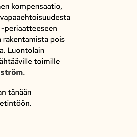
inen kompensaatio,
 vapaaehtoisuudesta
a -periaatteeseen
 rakentamista pois
. Luontolain
tääville toimille
nström
.
an tänään
etintöön.