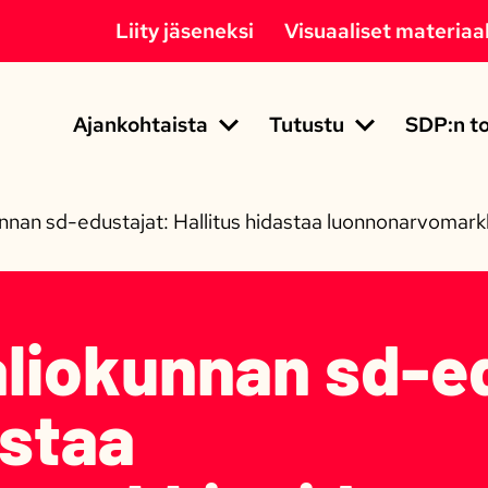
Liity jäseneksi
Visuaaliset materiaal
Ajankohtaista
Tutustu
SDP:n to
nnan sd-edustajat: Hallitus hidastaa luonnonarvomark
liokunnan sd-ed
astaa