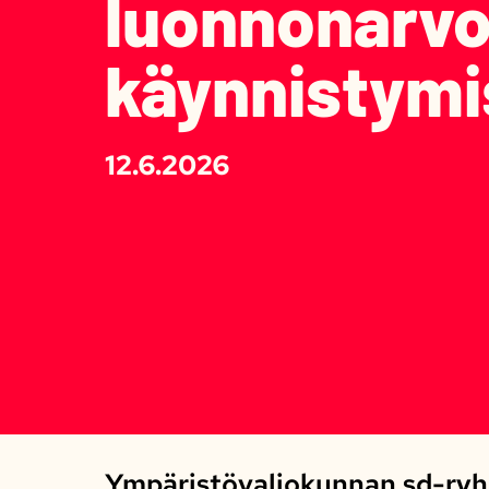
luonnonarv
käynnistymi
12.6.2026
Ympäristövaliokunnan sd-ryh