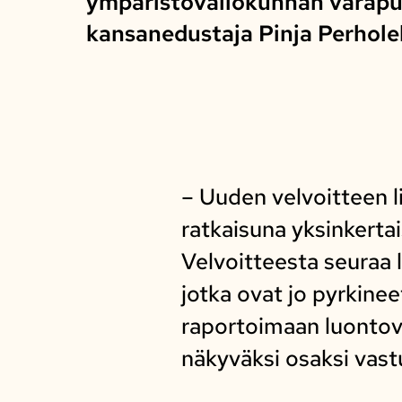
ympäristövaliokunnan varapu
kansanedustaja Pinja Perhole
– Uuden velvoitteen li
ratkaisuna yksinkerta
Velvoitteesta seuraa li
jotka ovat jo pyrkine
raportoimaan luonto
näkyväksi osaksi vast