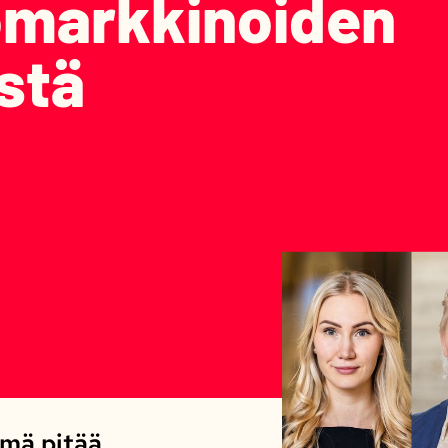
omarkkinoiden
stä
mä pitää