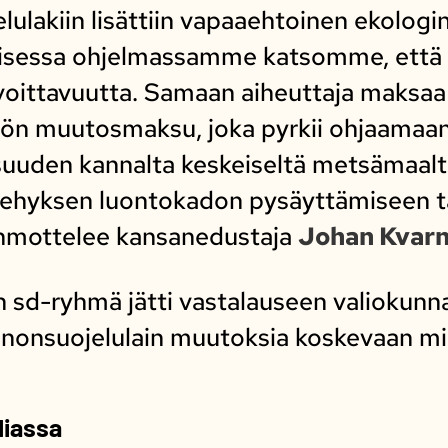
lulakiin lisättiin vapaaehtoinen ekolog
ttisessa ohjelmassamme katsomme, että
lvoittavuutta. Samaan aiheuttaja maksa
n muutosmaksu, joka pyrkii ohjaamaan
uden kannalta keskeiseltä metsämaalta
kehyksen luontokadon pysäyttämiseen täh
hahmottelee kansanedustaja
Johan Kvar
 sd-ryhmä jätti vastalauseen valiokunn
nonsuojelulain muutoksia koskevaan mi
diassa