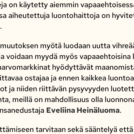
a on käytetty aiemmin vapaaehtoisess
a aiheutettuja luontohaittoja on hyvite
.
 muutoksen myötä luodaan uutta vihreää 
a voidaan myydä myös vapaaehtoisina lu
arvomarkkinat hyödyttävät maanomista
ittavaa ostajaa ja ennen kaikkea luonto
t ja niiden riittävän pysyvyyden luotett
nta, meillä on mahdollisuus olla luonno
kansanedustaja
Eveliina Heinäluoma
.
tämiseen tarvitaan sekä sääntelyä että