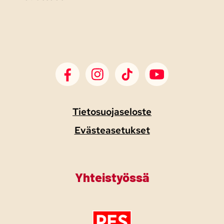
SDP Facebook
SDP Instagram
SDP TikTok
SDP Youtube
Tietosuojaseloste
Evästeasetukset
Yhteistyössä
Tutustu PES:n periaatejulistukseen