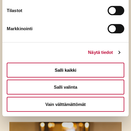
Tilastot
Markkinointi
Näytä tiedot
4.8.2026
SDP:n Joona Räsänen: Purran
Salli kaikki
perinnöksi jää historialliset
alijäämät ja viime töikseen
Salli valinta
tyhjennetty valtion kassa
Vain välttämättömät