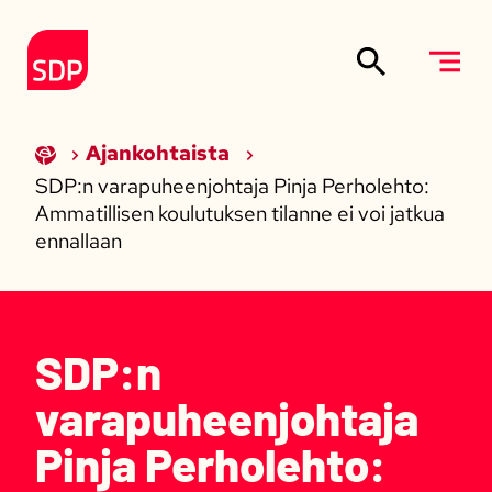
Siirry sisältöön
Etusivulle
Ajankohtaista
SDP:n varapuheenjohtaja Pinja Perholehto:
Ammatillisen koulutuksen tilanne ei voi jatkua
ennallaan
SDP:n
varapuheenjohtaja
Pinja Perholehto: