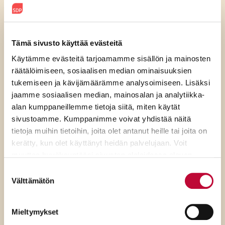
Tämä sivusto käyttää evästeitä
6.8.2026
Käytämme evästeitä tarjoamamme sisällön ja mainosten
räätälöimiseen, sosiaalisen median ominaisuuksien
SDP:n varapuheenjohtaja Niina
tukemiseen ja kävijämäärämme analysoimiseen. Lisäksi
Malm: Rydman ylenkatsoo
jaamme sosiaalisen median, mainosalan ja analytiikka-
tavallisia suomalaisia ja
alan kumppaneillemme tietoja siitä, miten käytät
sivustoamme. Kumppanimme voivat yhdistää näitä
demokratiaa
tietoja muihin tietoihin, joita olet antanut heille tai joita on
kerätty, kun olet käyttänyt heidän palvelujaan. Voit
muuttaa hyväksyntääsi sivuston alalaidassa olevan
Evästeasetukset
- linkin kautta.
Suostumuksen
Välttämätön
valinta
Mieltymykset