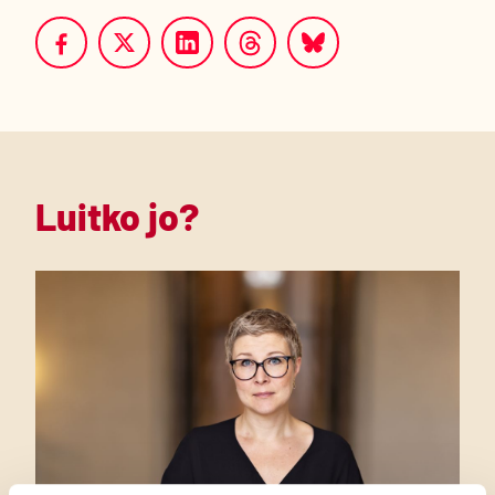
Luitko jo?