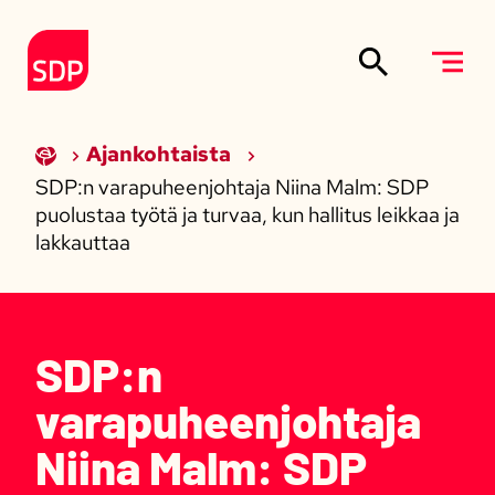
Siirry sisältöön
Etusivulle
Ajankohtaista
SDP:n varapuheenjohtaja Niina Malm: SDP
puolustaa työtä ja turvaa, kun hallitus leikkaa ja
lakkauttaa
SDP:n
varapuheenjohtaja
Niina Malm: SDP