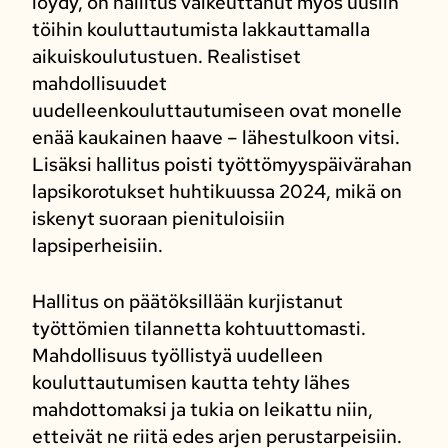
löydy, on hallitus vaikeuttanut myös uusiin
töihin kouluttautumista lakkauttamalla
aikuiskoulutustuen. Realistiset
mahdollisuudet
uudelleenkouluttautumiseen ovat monelle
enää kaukainen haave – lähestulkoon vitsi.
Lisäksi hallitus poisti työttömyyspäivärahan
lapsikorotukset huhtikuussa 2024, mikä on
iskenyt suoraan pienituloisiin
lapsiperheisiin.
Hallitus on päätöksillään kurjistanut
työttömien tilannetta kohtuuttomasti.
Mahdollisuus työllistyä uudelleen
kouluttautumisen kautta tehty lähes
mahdottomaksi ja tukia on leikattu niin,
etteivät ne riitä edes arjen perustarpeisiin.