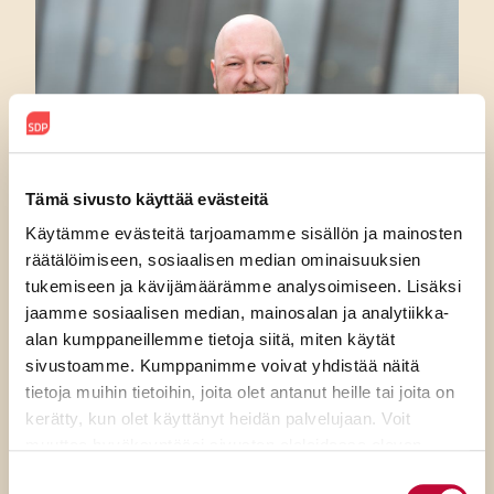
Tämä sivusto käyttää evästeitä
Käytämme evästeitä tarjoamamme sisällön ja mainosten
räätälöimiseen, sosiaalisen median ominaisuuksien
tukemiseen ja kävijämäärämme analysoimiseen. Lisäksi
jaamme sosiaalisen median, mainosalan ja analytiikka-
4.8.2026
alan kumppaneillemme tietoja siitä, miten käytät
sivustoamme. Kumppanimme voivat yhdistää näitä
SDP:n Joona Räsänen: Purran
tietoja muihin tietoihin, joita olet antanut heille tai joita on
perinnöksi jää historialliset
kerätty, kun olet käyttänyt heidän palvelujaan. Voit
alijäämät ja viime töikseen
muuttaa hyväksyntääsi sivuston alalaidassa olevan
Evästeasetukset
- linkin kautta.
tyhjennetty valtion kassa
Suostumuksen