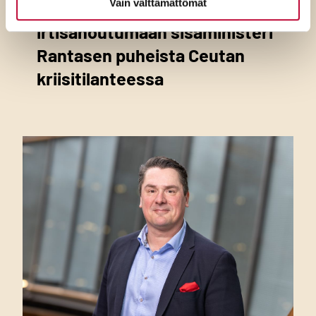
Vain välttämättömät
vaatii pääministeriä
irtisanoutumaan sisäministeri
Rantasen puheista Ceutan
kriisitilanteessa