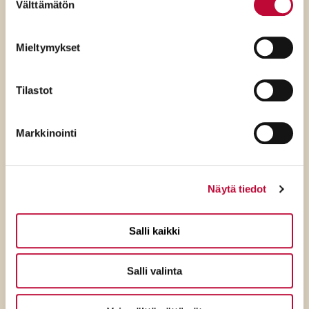
Välttämätön
valinta
Mieltymykset
Tilastot
Markkinointi
Näytä tiedot
Salli kaikki
4.8.2026
Salli valinta
SDP:n Eveliina Heinäluoma