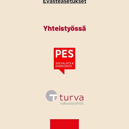
Evästeasetukset
Yhteistyössä
Tutustu PES:n periaatejulistukseen