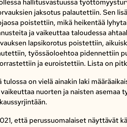
ollessa hallitusvastuussa työttömyystu
rvauksien jaksotus palautettiin. Sen lis
aosa poistettiin, mikä heikentää lyhyta
usteita ja vaikeuttaa taloudessa ahtaa
auksen lapsikorotus poistettiin, aikuisk
utettiin, työssäoloehtoa pidennettiin 
rastettiin ja euroistettiin. Lista on pitk
 tulossa on vielä ainakin laki määräaika
 vaikeuttaa nuorten ja naisten asemaa ty
kaussyrjintään.
2021, että perussuomalaiset näyttävät kä