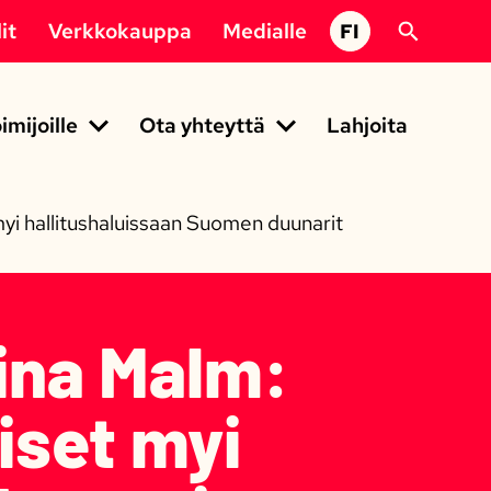
it
Verkkokauppa
Medialle
FI
imijoille
Ota yhteyttä
Lahjoita
yi hallitushaluissaan Suomen duunarit
ina Malm:
iset myi