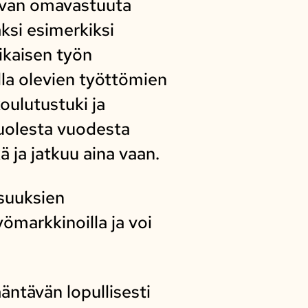
rvan omavastuuta
äksi esimerkiksi
ikaisen työn
lla olevien työttömien
oulutustuki ja
puolesta vuodesta
ä ja jatkuu aina vaan.
isuuksien
ömarkkinoilla ja voi
äntävän lopullisesti