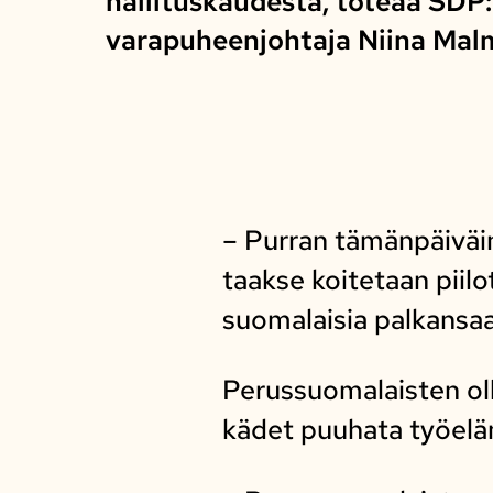
hallituskaudesta, toteaa SDP
varapuheenjohtaja Niina Mal
– Purran tämänpäiväin
taakse koitetaan piilo
suomalaisia palkansaaj
Perussuomalaisten ol
kädet puuhata työel