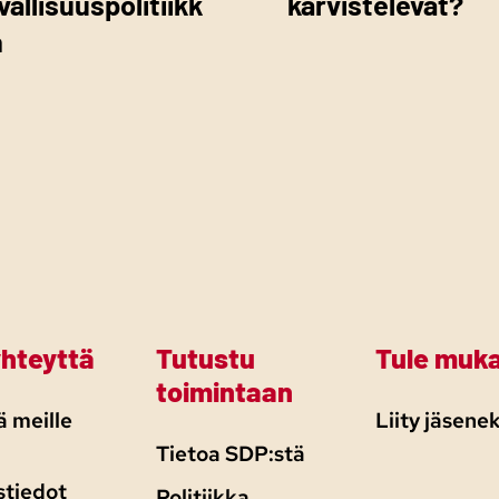
vallisuuspolitiikk
kärvistelevät?
n
yhteyttä
Tutustu
Tule muk
toimintaan
 meille
Liity jäsenek
Tietoa SDP:stä
stiedot
Politiikka