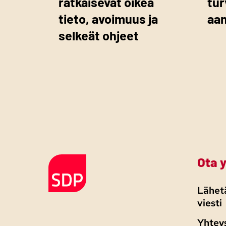
ratkaisevat oikea
tur
tieto, avoimuus ja
aa
selkeät ohjeet
Ota 
Etusivulle
Lähetä
viesti
Yhtey