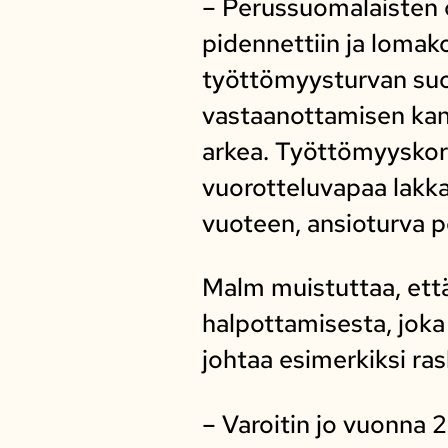
– Perussuomalaisten 
pidennettiin ja lomako
työttömyysturvan suoj
vastaanottamisen kann
arkea. Työttömyyskorv
vuorotteluvapaa lakka
vuoteen, ansioturva por
Malm muistuttaa, että
halpottamisesta, joka
johtaa esimerkiksi ras
– Varoitin jo vuonna 