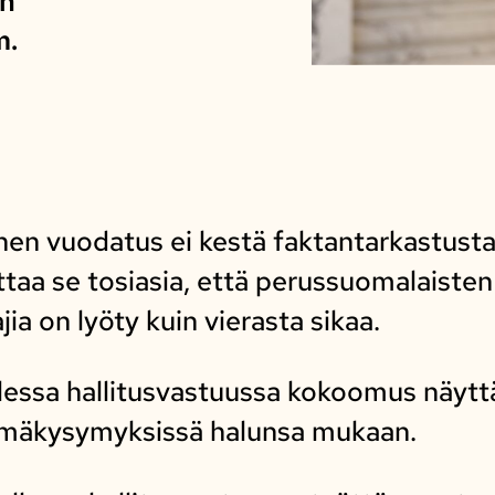
:n
m.
en vuodatus ei kestä faktantarkastusta
ttaa se tosiasia, että perussuomalaisten
ia on lyöty kuin vierasta sikaa.
lessa hallitusvastuussa kokoomus näyt
ämäkysymyksissä halunsa mukaan.