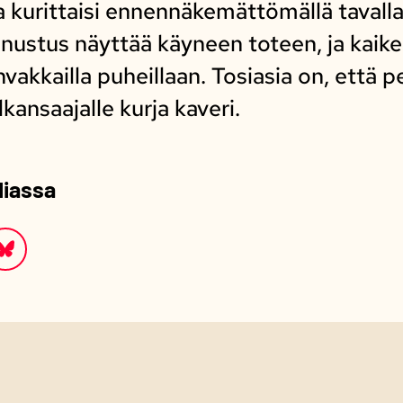
a kurittaisi ennennäkemättömällä tavalla 
nnustus näyttää käyneen toteen, ja kaik
hvakkailla puheillaan. Tosiasia on, että
kansaajalle kurja kaveri.
diassa