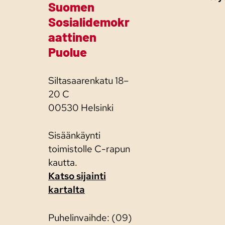
Suomen
Sosialidemokr
aattinen
Puolue
Siltasaarenkatu 18–
20 C
00530 Helsinki
Sisäänkäynti
toimistolle C-rapun
kautta.
Katso sijainti
kartalta
Puhelinvaihde: (09)