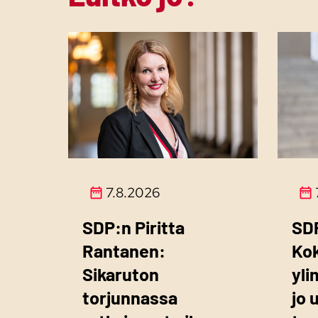
7.8.2026
SDP:n Piritta
SD
Rantanen:
Ko
Sikaruton
yli
torjunnassa
jo 