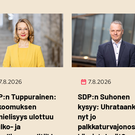
7.8.2026
7.8.2026
P:n Tuppurainen:
SDP:n Suhonen
koomuksen
kysyy: Uhrataan
mielisyys ulottuu
nyt jo
ulko- ja
palkkaturvajono