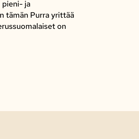
pieni- ja
en tämän Purra yrittää
 perussuomalaiset on