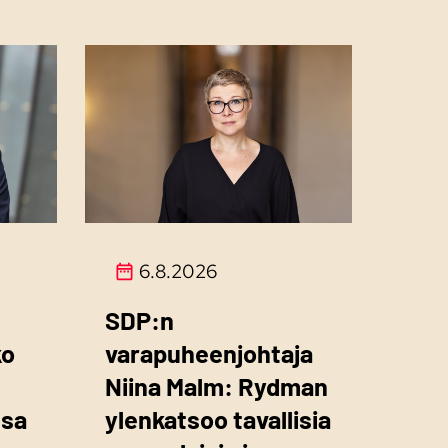
6.8.2026
SDP:n
ko
varapuheenjohtaja
Niina Malm: Rydman
ssa
ylenkatsoo tavallisia