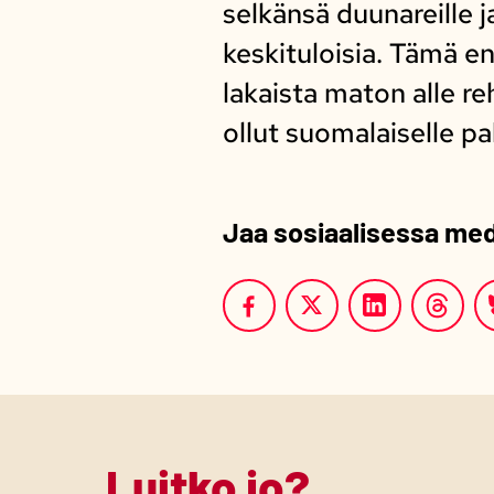
selkänsä duunareille j
keskituloisia. Tämä e
lakaista maton alle re
ollut suomalaiselle pal
Jaa sosiaalisessa me
Luitko jo?