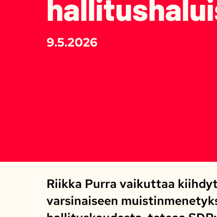
hallitushal
9.5.2026
Riikka Purra vaikuttaa kiihdy
varsinaiseen muistinmenetyk