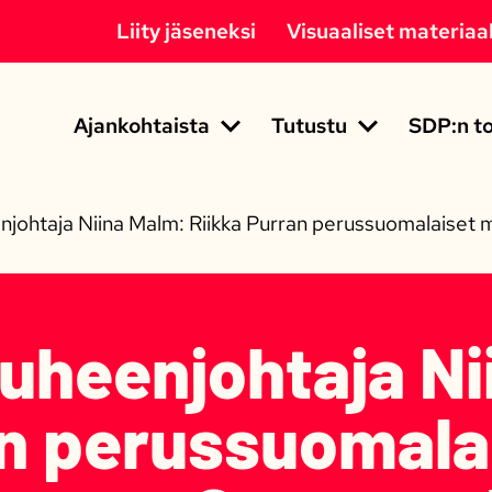
Liity jäseneksi
Visuaaliset materiaal
Ajankohtaista
Tutustu
SDP:n to
johtaja Niina Malm: Riikka Purran perussuomalaiset m
uheenjohtaja Ni
an perussuomala