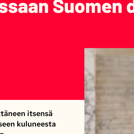
uissaan Suomen 
ttäneen itsensä
seen kuluneesta