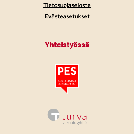
Tietosuojaseloste
Evästeasetukset
Yhteistyössä
Tutustu PES:n periaatejulistukseen