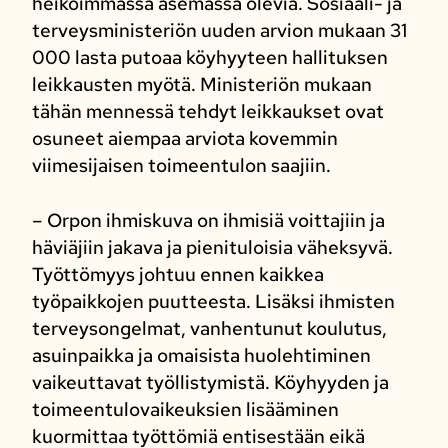
heikoimmassa asemassa olevia. Sosiaali- ja
terveysministeriön uuden arvion mukaan 31
000 lasta putoaa köyhyyteen hallituksen
leikkausten myötä. Ministeriön mukaan
tähän mennessä tehdyt leikkaukset ovat
osuneet aiempaa arviota kovemmin
viimesijaisen toimeentulon saajiin.
– Orpon ihmiskuva on ihmisiä voittajiin ja
häviäjiin jakava ja pienituloisia väheksyvä.
Työttömyys johtuu ennen kaikkea
työpaikkojen puutteesta. Lisäksi ihmisten
terveysongelmat, vanhentunut koulutus,
asuinpaikka ja omaisista huolehtiminen
vaikeuttavat työllistymistä. Köyhyyden ja
toimeentulovaikeuksien lisääminen
kuormittaa työttömiä entisestään eikä