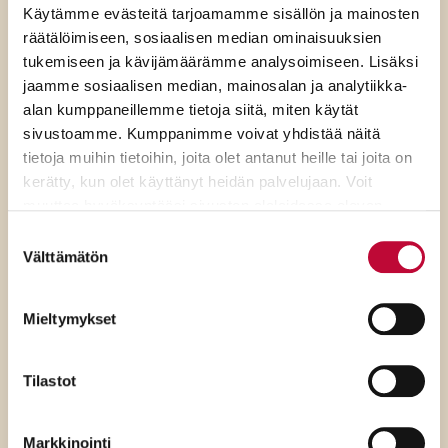
Käytämme evästeitä tarjoamamme sisällön ja mainosten
räätälöimiseen, sosiaalisen median ominaisuuksien
tukemiseen ja kävijämäärämme analysoimiseen. Lisäksi
jaamme sosiaalisen median, mainosalan ja analytiikka-
alan kumppaneillemme tietoja siitä, miten käytät
sivustoamme. Kumppanimme voivat yhdistää näitä
tietoja muihin tietoihin, joita olet antanut heille tai joita on
kerätty, kun olet käyttänyt heidän palvelujaan. Voit
muuttaa hyväksyntääsi sivuston alalaidassa olevan
Evästeasetukset
- linkin kautta.
Suostumuksen
Välttämätön
valinta
Mieltymykset
7.8.2026
Tilastot
SDP:n Piritta Rantanen:
Sikaruton torjunnassa
Markkinointi