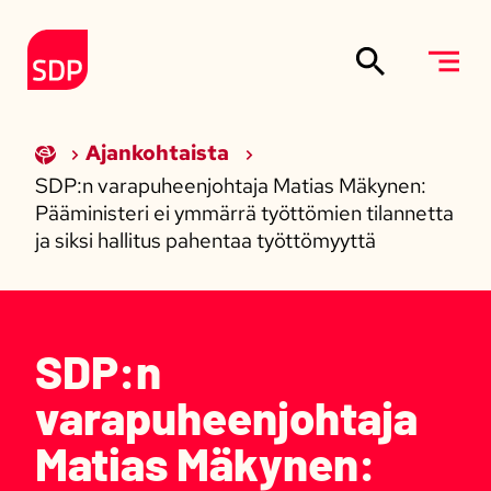
Siirry sisältöön
Etusivulle
Ajankohtaista
SDP:n varapuheenjohtaja Matias Mäkynen:
Pääministeri ei ymmärrä työttömien tilannetta
ja siksi hallitus pahentaa työttömyyttä
SDP:n
varapuheenjohtaja
Matias Mäkynen: