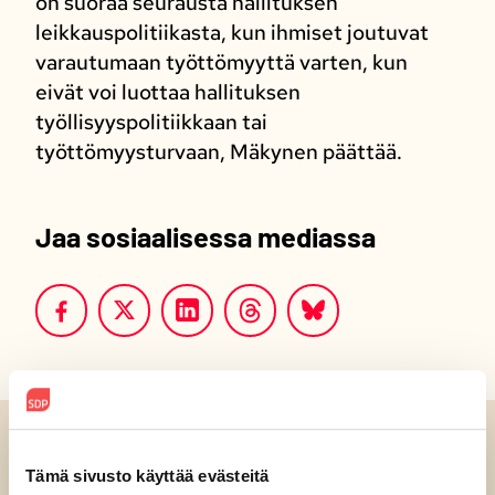
on suoraa seurausta hallituksen
leikkauspolitiikasta, kun ihmiset joutuvat
varautumaan työttömyyttä varten, kun
eivät voi luottaa hallituksen
työllisyyspolitiikkaan tai
työttömyysturvaan, Mäkynen päättää.
Jaa sosiaalisessa mediassa
Luitko jo?
Tämä sivusto käyttää evästeitä