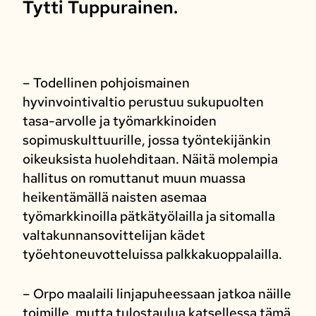
Tytti Tuppurainen.
– Todellinen pohjoismainen
hyvinvointivaltio perustuu sukupuolten
tasa-arvolle ja työmarkkinoiden
sopimuskulttuurille, jossa työntekijänkin
oikeuksista huolehditaan. Näitä molempia
hallitus on romuttanut muun muassa
heikentämällä naisten asemaa
työmarkkinoilla pätkätyölailla ja sitomalla
valtakunnansovittelijan kädet
työehtoneuvotteluissa palkkakuoppalailla.
– Orpo maalaili linjapuheessaan jatkoa näille
toimille, mutta tulostaulua katsellessa tämä