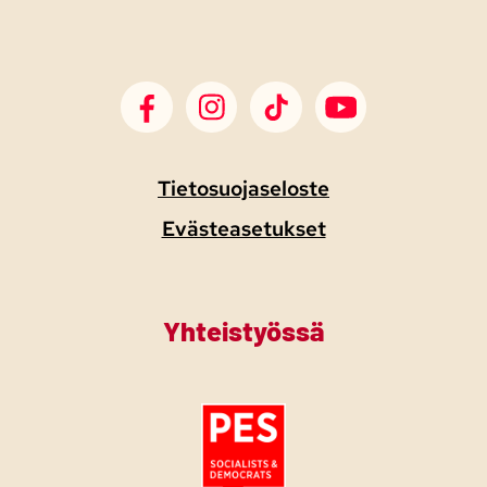
SDP Facebook
SDP Instagram
SDP TikTok
SDP Youtube
Tietosuojaseloste
Evästeasetukset
Yhteistyössä
Tutustu PES:n periaatejulistukseen