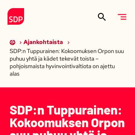
Siirry sisältöön
Etusivulle
Ajankohtaista
SDP:n Tuppurainen: Kokoomuksen Orpon suu
puhuu yhtä ja kädet tekevät toista –
pohjoismaista hyvinvointivaltiota on ajettu
alas
SDP:n Tuppurainen:
Kokoomuksen Orpon
suu puhuu yhtä ja