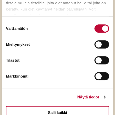
tietoja muihin tietoihin, joita olet antanut heille tai joita on
kerätty, kun olet käyttänyt heidän palvelujaan. Voit
muuttaa hyväksyntääsi sivuston alalaidassa olevan
Evästeasetukset
- linkin kautta.
Suostumuksen
Välttämätön
valinta
7.8.2026
Mieltymykset
SDP:n Tuppurainen:
Kokoomuksen ylimielisyys
Tilastot
ulottuu jo ulko- ja
turvallisuuspolitiikkaan
Markkinointi
Näytä tiedot
Salli kaikki