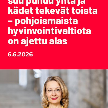
kädet tekevät toista
– pohjoismaista
hyvinvointivaltiota
on ajettu alas
6.6.2026