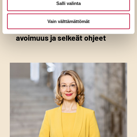
Salli valinta
SDP:n Piritta Rantanen:
Sikaruton torjunnassa
Vain välttämättömät
ratkaisevat oikea tieto,
avoimuus ja selkeät ohjeet