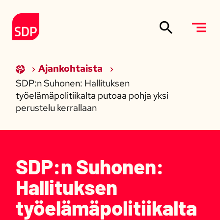
Siirry sisältöön
Etusivulle
Ajankohtaista
SDP:n Suhonen: Hallituksen
työelämäpolitiikalta putoaa pohja yksi
perustelu kerrallaan
SDP:n Suhonen:
Hallituksen
työelämäpolitiikalta