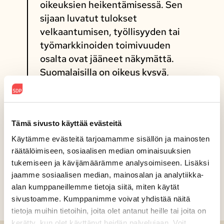
oikeuksien heikentämisessä. Sen
sijaan luvatut tulokset
velkaantumisen, työllisyyden tai
työmarkkinoiden toimivuuden
osalta ovat jääneet näkymättä.
Suomalaisilla on oikeus kysyä,
missä ne tulokset ovat,” Suhonen
päättää.
Tämä sivusto käyttää evästeitä
Käytämme evästeitä tarjoamamme sisällön ja mainosten
Jaa sosiaalisessa mediassa
räätälöimiseen, sosiaalisen median ominaisuuksien
tukemiseen ja kävijämäärämme analysoimiseen. Lisäksi
jaamme sosiaalisen median, mainosalan ja analytiikka-
alan kumppaneillemme tietoja siitä, miten käytät
sivustoamme. Kumppanimme voivat yhdistää näitä
tietoja muihin tietoihin, joita olet antanut heille tai joita on
kerätty, kun olet käyttänyt heidän palvelujaan. Voit