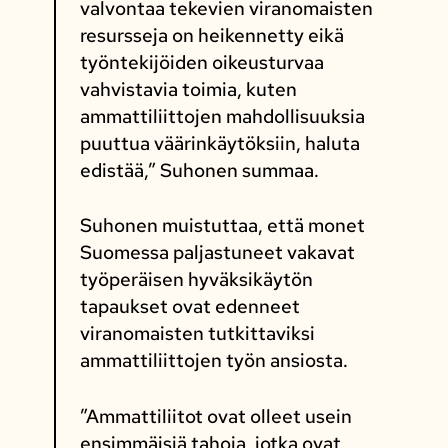
valvontaa tekevien viranomaisten
resursseja on heikennetty eikä
työntekijöiden oikeusturvaa
vahvistavia toimia, kuten
ammattiliittojen mahdollisuuksia
puuttua väärinkäytöksiin, haluta
edistää,” Suhonen summaa.
Suhonen muistuttaa, että monet
Suomessa paljastuneet vakavat
työperäisen hyväksikäytön
tapaukset ovat edenneet
viranomaisten tutkittaviksi
ammattiliittojen työn ansiosta.
”Ammattiliitot ovat olleet usein
ensimmäisiä tahoja, jotka ovat