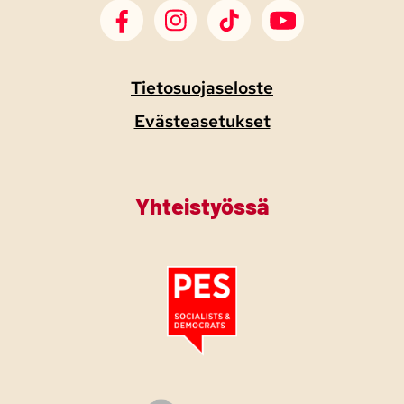
SDP Facebook
SDP Instagram
SDP TikTok
SDP Youtube
Tietosuojaseloste
Evästeasetukset
Yhteistyössä
Tutustu PES:n periaatejulistukseen