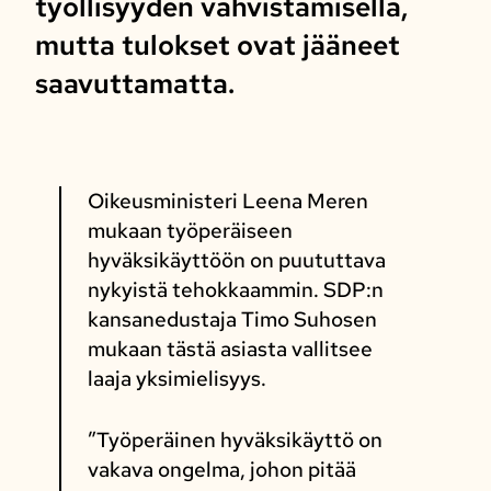
työllisyyden vahvistamisella,
mutta tulokset ovat jääneet
saavuttamatta.
Oikeusministeri Leena Meren
mukaan työperäiseen
hyväksikäyttöön on puututtava
nykyistä tehokkaammin. SDP:n
kansanedustaja Timo Suhosen
mukaan tästä asiasta vallitsee
laaja yksimielisyys.
”Työperäinen hyväksikäyttö on
vakava ongelma, johon pitää