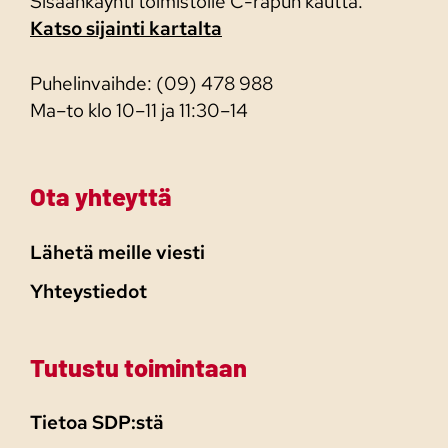
Sisäänkäynti toimistolle C-rapun kautta.
Katso sijainti kartalta
Puhelinvaihde: (09) 478 988
Ma–to klo 10–11 ja 11:30–14
Ota yhteyttä
Lähetä meille viesti
Yhteystiedot
Tutustu toimintaan
Tietoa SDP:stä