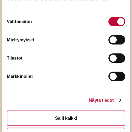
muuttaa hyväksyntääsi sivuston alalaidassa olevan
Evästeasetukset
- linkin kautta.
Suostumuksen
Luitko jo?
Välttämätön
valinta
Mieltymykset
Tilastot
Markkinointi
Näytä tiedot
Salli kaikki
7.8.2026