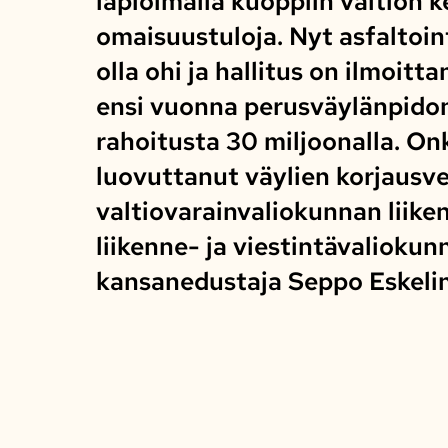
lapioimalla kuoppiin valtion k
omaisuustuloja. Nyt asfaltoint
olla ohi ja hallitus on ilmoitt
ensi vuonna perusväylänpido
rahoitusta 30 miljoonalla. Onk
luovuttanut väylien korjausv
valtiovarainvaliokunnan liike
liikenne- ja viestintävaliokun
kansanedustaja Seppo Eskelin