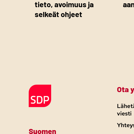
tieto, avoimuus ja
aa
selkeät ohjeet
Ota 
Etusivulle
Lähetä
viesti
Yhtey
Suomen