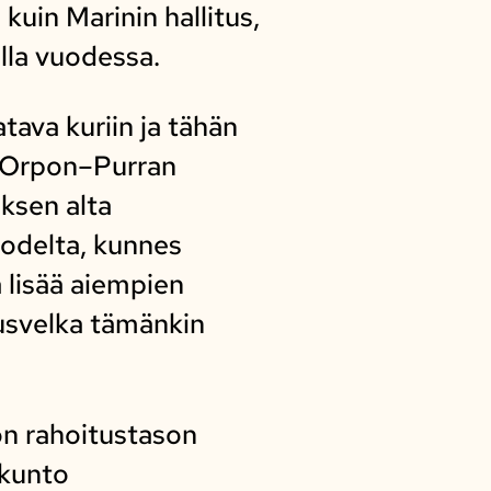
kuin Marinin hallitus,
lla vuodessa.
atava kuriin ja tähän
ä. Orpon–Purran
ksen alta
odelta, kunnes
 lisää aiempien
ausvelka tämänkin
on rahoitustason
 kunto