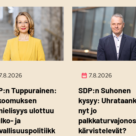
7.8.2026
7.8.2026
P:n Tuppurainen:
SDP:n Suhonen
koomuksen
kysyy: Uhrataan
mielisyys ulottuu
nyt jo
ulko- ja
palkkaturvajono
vallisuuspolitiikk
kärvistelevät?