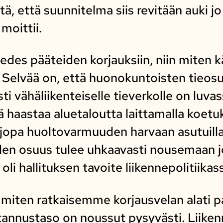
ltä, että suunnitelma siis revitään auki
moittii.
tä edes pääteiden korjauksiin, niin mit
 Selvää on, että huonokuntoisten tieos
ti vähäliikenteiselle tieverkolle on luva
 haastaa aluetaloutta laittamalla koetuk
 jopa huoltovarmuuden harvaan asutuilla 
en osuus tulee uhkaavasti nousemaan jo
oli hallituksen tavoite liikennepolitiikas
, miten ratkaisemme korjausvelan alati
stannustaso on noussut pysyvästi. Liiken