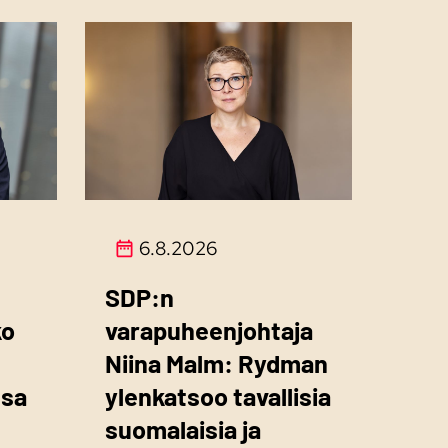
6.8.2026
SDP:n
ko
varapuheenjohtaja
Niina Malm: Rydman
ssa
ylenkatsoo tavallisia
suomalaisia ja