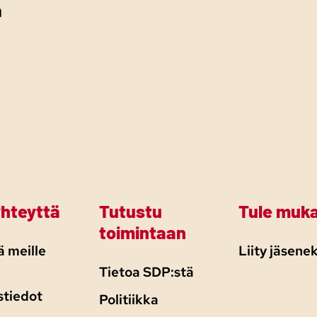
n
yhteyttä
Tutustu
Tule muk
toimintaan
 meille
Liity jäsenek
Tietoa SDP:stä
stiedot
Politiikka