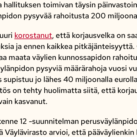
hallituksen toimivan täysin päinvastoin 
npidon pysyvää rahoitusta 200 miljoona
juuri
korostanut
, että korjausvelka on sa
uksia ja ennen kaikkea pitkäjänteisyytt
ivaa maata väylien kunnossapidon rahoitu
ylänpidon pysyviä määrärahoja vuosi vu
supistuu jo lähes 40 miljoonalla eurolla
tös on tehty huolimatta siitä, että korj
vain kasvanut.
ikenne 12 -suunnitelman perusväylänpid
ä Väylävirasto arvioi, että pääväylienkin