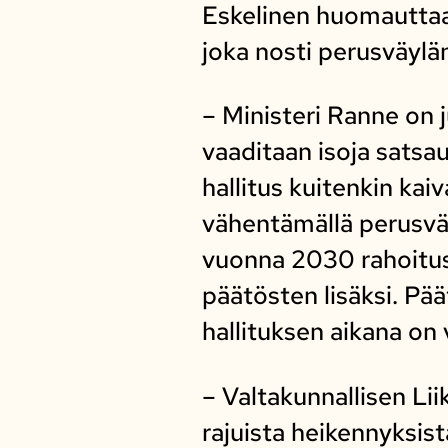
Eskelinen huomauttaa 
joka nosti perusväylä
– Ministeri Ranne on 
vaaditaan isoja satsa
hallitus kuitenkin ka
vähentämällä perusvä
vuonna 2030 rahoitus 
päätösten lisäksi. Pää
hallituksen aikana on 
– Valtakunnallisen Li
rajuista heikennyksist