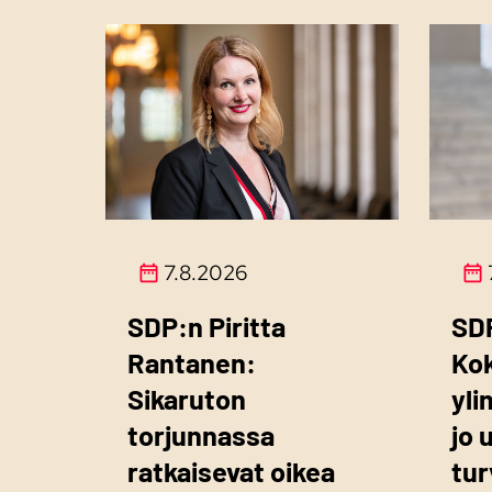
7.8.2026
SDP:n Piritta
SD
Rantanen:
Ko
Sikaruton
yli
torjunnassa
jo 
ratkaisevat oikea
tur