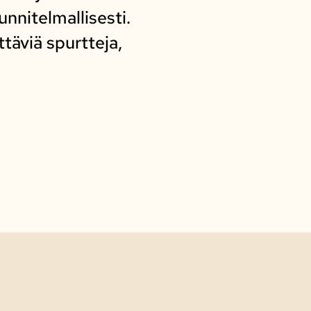
unnitelmallisesti.
täviä spurtteja,