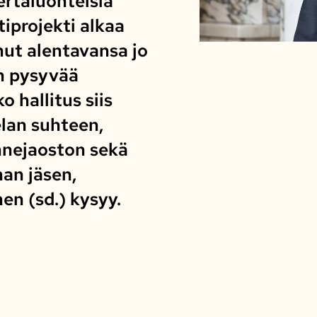
ertaluonteisia
iprojekti alkaa
anut alentavansa jo
n pysyvää
o hallitus siis
elan suhteen,
nnejaoston sekä
nan jäsen,
en (sd.) kysyy.