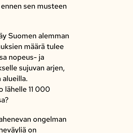
 jo ennen sen musteen
en käy Suomen alemman
uuksien määrä tulee
ssa nopeus- ja
selle sujuvan arjen,
alueilla.
 lähelle 11 000
sa?
 pahenevan ongelman
neväyliä on