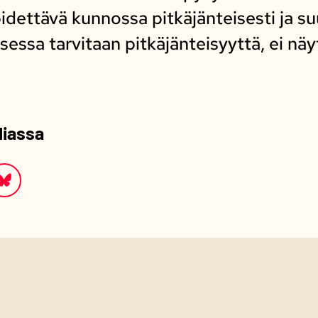
pidettävä kunnossa pitkäjänteisesti ja su
essa tarvitaan pitkäjänteisyyttä, ei näyt
.
diassa