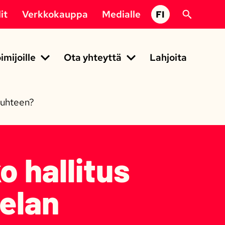
it
Verkkokauppa
Medialle
FI
imijoille
Ota yhteyttä
Lahjoita
suhteen?
 hallitus
velan