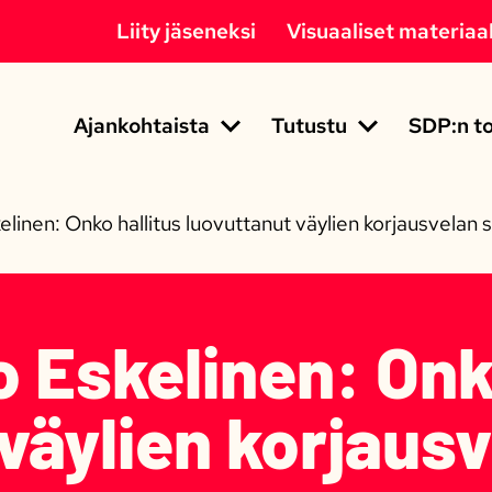
Liity jäseneksi
Visuaaliset materiaal
Ajankohtaista
Tutustu
SDP:n to
inen: Onko hallitus luovuttanut väylien korjausvelan 
 Eskelinen: Onko
väylien korjaus