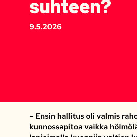
suhteen?
9.5.2026
– Ensin hallitus oli valmis ra
kunnossapitoa vaikka hölmölä