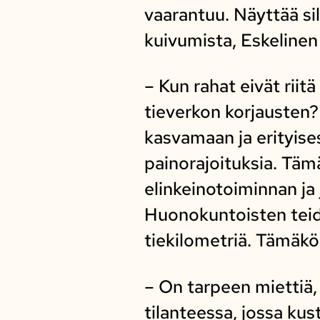
vaarantuu. Näyttää si
kuivumista, Eskelinen 
– Kun rahat eivät rii
tieverkon korjausten?
kasvamaan ja erityises
painorajoituksia. Tämä
elinkeinotoiminnan ja
Huonokuntoisten teid
tiekilometriä. Tämäkö 
– On tarpeen miettiä
tilanteessa, jossa ku