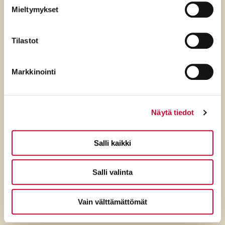
Mieltymykset
Tilastot
Markkinointi
Näytä tiedot
7.8.2026
Salli kaikki
SDP:n Tuppurainen:
Salli valinta
Kokoomuksen ylimielisyys
ulottuu jo ulko- ja
Vain välttämättömät
turvallisuuspolitiikkaan