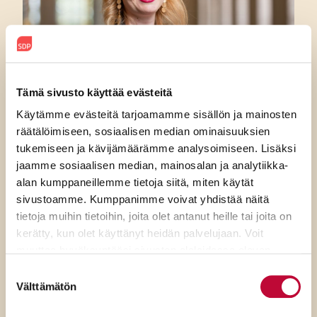
Tämä sivusto käyttää evästeitä
Käytämme evästeitä tarjoamamme sisällön ja mainosten
räätälöimiseen, sosiaalisen median ominaisuuksien
7.8.2026
tukemiseen ja kävijämäärämme analysoimiseen. Lisäksi
jaamme sosiaalisen median, mainosalan ja analytiikka-
SDP:n Piritta Rantanen:
alan kumppaneillemme tietoja siitä, miten käytät
Sikaruton torjunnassa
sivustoamme. Kumppanimme voivat yhdistää näitä
ratkaisevat oikea tieto,
tietoja muihin tietoihin, joita olet antanut heille tai joita on
kerätty, kun olet käyttänyt heidän palvelujaan. Voit
avoimuus ja selkeät ohjeet
muuttaa hyväksyntääsi sivuston alalaidassa olevan
Evästeasetukset
- linkin kautta.
Suostumuksen
Välttämätön
valinta