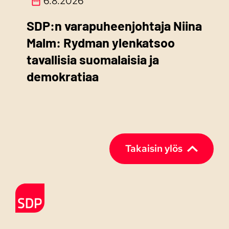
6.8.2026
SDP:n varapuheenjohtaja Niina
Malm: Rydman ylenkatsoo
tavallisia suomalaisia ja
demokratiaa
Takaisin ylös
Etusivulle