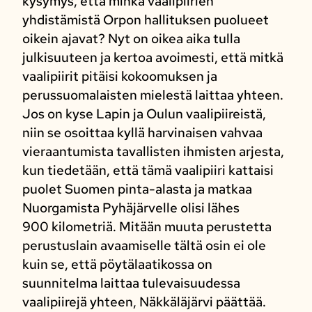
kysymys, että minkä vaalipiirien
yhdistämistä Orpon hallituksen puolueet
oikein ajavat? Nyt on oikea aika tulla
julkisuuteen ja kertoa avoimesti, että mitkä
vaalipiirit pitäisi kokoomuksen ja
perussuomalaisten mielestä laittaa yhteen.
Jos on kyse Lapin ja Oulun vaalipiireistä,
niin se osoittaa kyllä harvinaisen vahvaa
vieraantumista tavallisten ihmisten arjesta,
kun tiedetään, että tämä vaalipiiri kattaisi
puolet Suomen pinta-alasta ja matkaa
Nuorgamista Pyhäjärvelle olisi lähes
900 kilometriä. Mitään muuta perustetta
perustuslain avaamiselle tältä osin ei ole
kuin se, että pöytälaatikossa on
suunnitelma laittaa tulevaisuudessa
vaalipiirejä yhteen, Näkkäläjärvi päättää.