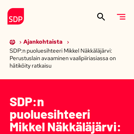
Siirry sisältöön
Etusivulle
Ajankohtaista
SDP:n puoluesihteeri Mikkel Näkkäläjärvi:
Perustuslain avaaminen vaalipiiriasiassa on
hätiköity ratkaisu
SDP:n
puoluesihteeri
Mikkel Näkkäläjärvi: