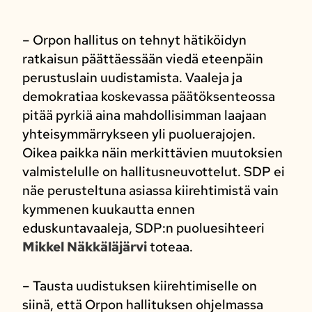
– Orpon hallitus on tehnyt hätiköidyn
ratkaisun päättäessään viedä eteenpäin
perustuslain uudistamista. Vaaleja ja
demokratiaa koskevassa päätöksenteossa
pitää pyrkiä aina mahdollisimman laajaan
yhteisymmärrykseen yli puoluerajojen.
Oikea paikka näin merkittävien muutoksien
valmistelulle on hallitusneuvottelut. SDP ei
näe perusteltuna asiassa kiirehtimistä vain
kymmenen kuukautta ennen
eduskuntavaaleja, SDP:n puoluesihteeri
Mikkel Näkkäläjärvi
toteaa.
– Tausta uudistuksen kiirehtimiselle on
siinä, että Orpon hallituksen ohjelmassa