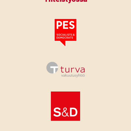
Tutustu PES:n periaatejulistukseen