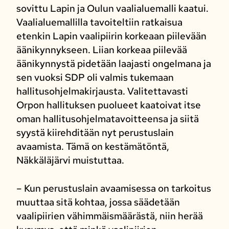
sovittu Lapin ja Oulun vaalialuemalli kaatui.
Vaalialuemallilla tavoiteltiin ratkaisua
etenkin Lapin vaalipiirin korkeaan piilevään
äänikynnykseen. Liian korkeaa piilevää
äänikynnystä pidetään laajasti ongelmana ja
sen vuoksi SDP oli valmis tukemaan
hallitusohjelmakirjausta. Valitettavasti
Orpon hallituksen puolueet kaatoivat itse
oman hallitusohjelmatavoitteensa ja siitä
syystä kiirehditään nyt perustuslain
avaamista. Tämä on kestämätöntä,
Näkkäläjärvi muistuttaa.
– Kun perustuslain avaamisessa on tarkoitus
muuttaa sitä kohtaa, jossa säädetään
vaalipiirien vähimmäismäärästä, niin herää