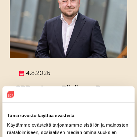
4.8.2026
SDP:n Joona Räsänen: Purran
perinnöksi jää historialliset
alijäämät ja viime töikseen
Tämä sivusto käyttää evästeitä
tyhjennetty valtion kassa
Käytämme evästeitä tarjoamamme sisällön ja mainosten
räätälöimiseen, sosiaalisen median ominaisuuksien