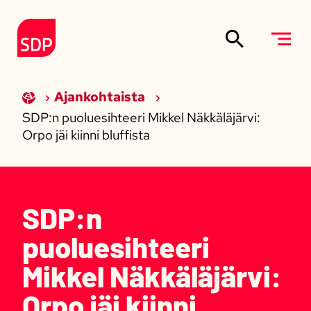
Siirry sisältöön
Etusivulle
Ajankohtaista
SDP:n puoluesihteeri Mikkel Näkkäläjärvi:
Orpo jäi kiinni bluffista
SDP:n
puoluesihteeri
Mikkel Näkkäläjärvi:
Orpo jäi kiinni