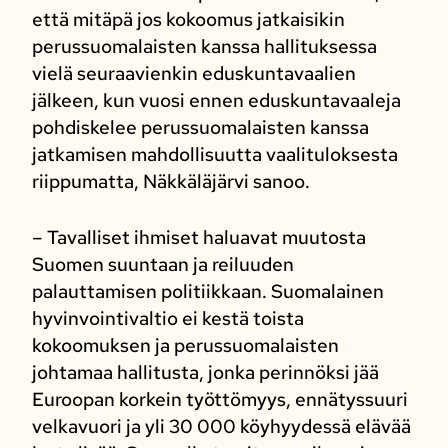
että mitäpä jos kokoomus jatkaisikin
perussuomalaisten kanssa hallituksessa
vielä seuraavienkin eduskuntavaalien
jälkeen, kun vuosi ennen eduskuntavaaleja
pohdiskelee perussuomalaisten kanssa
jatkamisen mahdollisuutta vaalituloksesta
riippumatta, Näkkäläjärvi sanoo.
– Tavalliset ihmiset haluavat muutosta
Suomen suuntaan ja reiluuden
palauttamisen politiikkaan. Suomalainen
hyvinvointivaltio ei kestä toista
kokoomuksen ja perussuomalaisten
johtamaa hallitusta, jonka perinnöksi jää
Euroopan korkein työttömyys, ennätyssuuri
velkavuori ja yli 30 000 köyhyydessä elävää