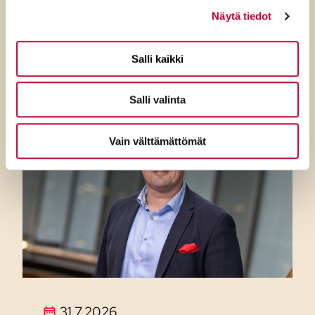
Rantasen puheista Ceutan
Näytä tiedot
kriisitilanteessa
Salli kaikki
Salli valinta
Vain välttämättömät
31.7.2026