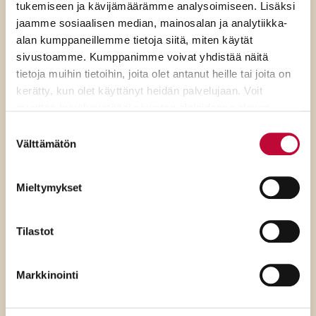
tukemiseen ja kävijämäärämme analysoimiseen. Lisäksi
jaamme sosiaalisen median, mainosalan ja analytiikka-
alan kumppaneillemme tietoja siitä, miten käytät
sivustoamme. Kumppanimme voivat yhdistää näitä
tietoja muihin tietoihin, joita olet antanut heille tai joita on
kerätty, kun olet käyttänyt heidän palvelujaan. Voit
muuttaa hyväksyntääsi sivuston alalaidassa olevan
Evästeasetukset
- linkin kautta.
Suostumuksen
Välttämätön
valinta
Mieltymykset
4.8.2026
Tilastot
SDP:n Eveliina Heinäluoma
Markkinointi
vaatii pääministeriä
irtisanoutumaan sisäministeri