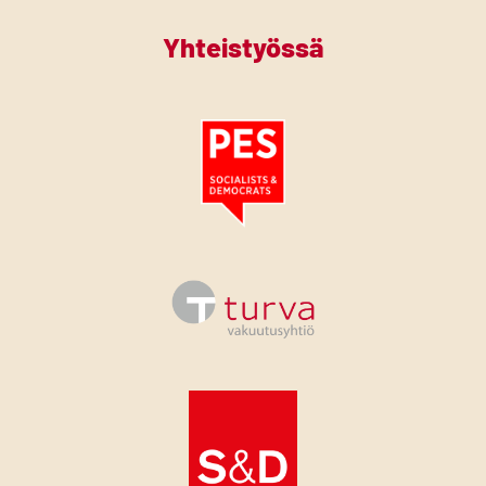
Yhteistyössä
Tutustu PES:n periaatejulistukseen