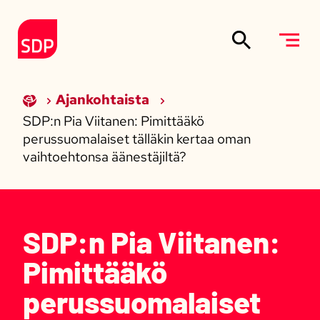
Siirry sisältöön
Etusivulle
Ajankohtaista
SDP:n Pia Viitanen: Pimittääkö
perussuomalaiset tälläkin kertaa oman
vaihtoehtonsa äänestäjiltä?
SDP:n Pia Viitanen:
Pimittääkö
perussuomalaiset