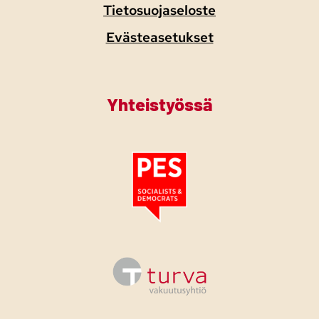
Tietosuojaseloste
Evästeasetukset
Yhteistyössä
Tutustu PES:n periaatejulistukseen