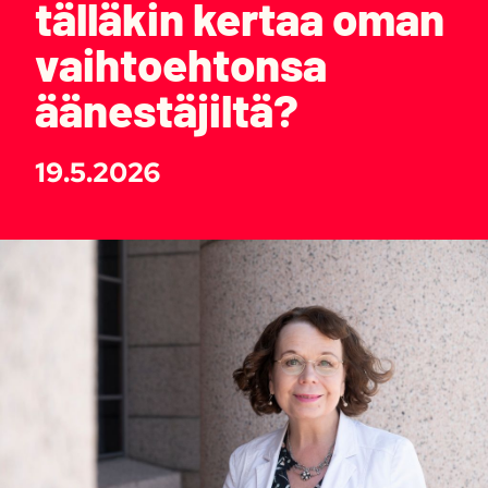
tälläkin kertaa oman
vaihtoehtonsa
äänestäjiltä?
19.5.2026