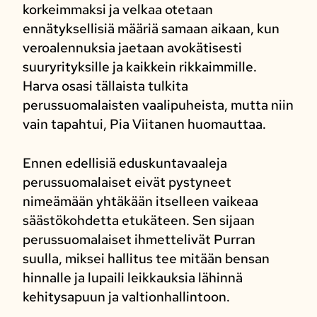
korkeimmaksi ja velkaa otetaan
ennätyksellisiä määriä samaan aikaan, kun
veroalennuksia jaetaan avokätisesti
suuryrityksille ja kaikkein rikkaimmille.
Harva osasi tällaista tulkita
perussuomalaisten vaalipuheista, mutta niin
vain tapahtui, Pia Viitanen huomauttaa.
Ennen edellisiä eduskuntavaaleja
perussuomalaiset eivät pystyneet
nimeämään yhtäkään itselleen vaikeaa
säästökohdetta etukäteen. Sen sijaan
perussuomalaiset ihmettelivät Purran
suulla, miksei hallitus tee mitään bensan
hinnalle ja lupaili leikkauksia lähinnä
kehitysapuun ja valtionhallintoon.