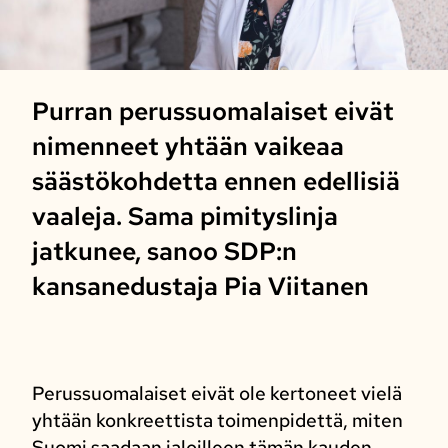
Purran perussuomalaiset eivät
nimenneet yhtään vaikeaa
säästökohdetta ennen edellisiä
vaaleja. Sama pimityslinja
jatkunee, sanoo SDP:n
kansanedustaja Pia Viitanen
Perussuomalaiset eivät ole kertoneet vielä
yhtään konkreettista toimenpidettä, miten
Suomi saadaan jaloilleen tämän kauden