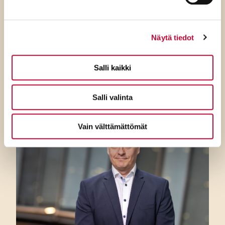
SDP:n Tuppurainen:
Kokoomuksen ylimielisyys
Näytä tiedot
ulottuu jo ulko- ja
turvallisuuspolitiikkaan
Salli kaikki
Salli valinta
Vain välttämättömät