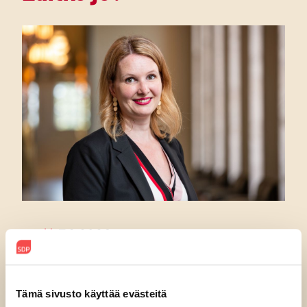
7.8.2026
SDP:n Piritta Rantanen:
Sikaruton torjunnassa
Tämä sivusto käyttää evästeitä