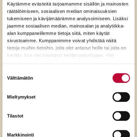
ratkaisevat oikea tieto,
Käytämme evästeitä tarjoamamme sisällön ja mainosten
avoimuus ja selkeät ohjeet
räätälöimiseen, sosiaalisen median ominaisuuksien
tukemiseen ja kävijämäärämme analysoimiseen. Lisäksi
jaamme sosiaalisen median, mainosalan ja analytiikka-
alan kumppaneillemme tietoja siitä, miten käytät
sivustoamme. Kumppanimme voivat yhdistää näitä
tietoja muihin tietoihin, joita olet antanut heille tai joita on
kerätty, kun olet käyttänyt heidän palvelujaan. Voit
muuttaa hyväksyntääsi sivuston alalaidassa olevan
Evästeasetukset
- linkin kautta.
Suostumuksen
Välttämätön
valinta
Mieltymykset
Tilastot
7.8.2026
Markkinointi