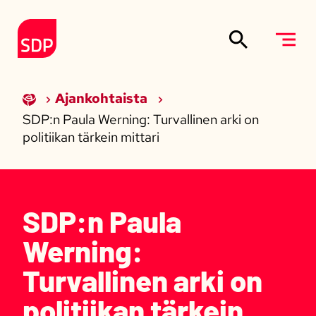
Siirry sisältöön
Etusivulle
Ajankohtaista
SDP:n Paula Werning: Turvallinen arki on
politiikan tärkein mittari
SDP:n Paula
Werning:
Turvallinen arki on
politiikan tärkein