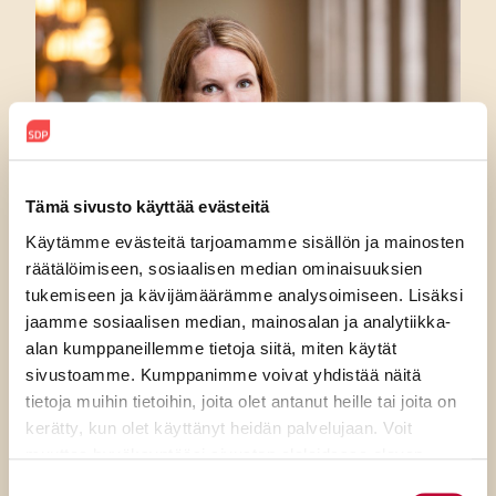
Tämä sivusto käyttää evästeitä
Käytämme evästeitä tarjoamamme sisällön ja mainosten
räätälöimiseen, sosiaalisen median ominaisuuksien
tukemiseen ja kävijämäärämme analysoimiseen. Lisäksi
jaamme sosiaalisen median, mainosalan ja analytiikka-
7.8.2026
alan kumppaneillemme tietoja siitä, miten käytät
sivustoamme. Kumppanimme voivat yhdistää näitä
SDP:n Piritta Rantanen:
tietoja muihin tietoihin, joita olet antanut heille tai joita on
Sikaruton torjunnassa
kerätty, kun olet käyttänyt heidän palvelujaan. Voit
muuttaa hyväksyntääsi sivuston alalaidassa olevan
ratkaisevat oikea tieto,
Evästeasetukset
- linkin kautta.
Suostumuksen