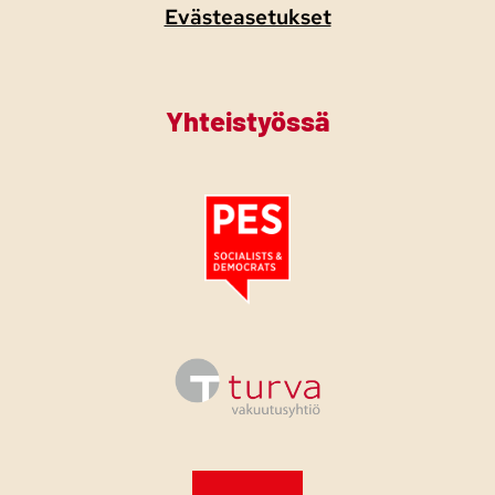
Evästeasetukset
Yhteistyössä
Tutustu PES:n periaatejulistukseen