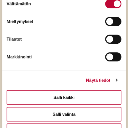
avoimuus ja selkeät ohjeet
Välttämätön
valinta
Mieltymykset
Tilastot
Markkinointi
Näytä tiedot
Salli kaikki
7.8.2026
Salli valinta
SDP:n Tuppurainen: