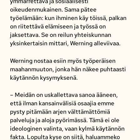
ymmärrettävä ja sosiaalisesti
oikeudenmukainen. Sama pätee
työelämään: kun ihminen käy töissä, palkan
on riitettävä elämiseen ja työssä on
jaksettava. Se on reilun yhteiskunnan
yksinkertaisin mittari, Werning alleviivaa.
Werning nostaa esiin myös työperäisen
maahanmuuton, jonka hän näkee puhtaasti
käytännön kysymyksenä.
– Meidän on uskallettava sanoa ääneen,
että ilman kansainvälisiä osaajia emme
pysty pitämään arjen välttämättömiä
palveluja ja aloja pyörimässä. Tämä ei ole
ideologinen valinta, vaan kylmä käytännön
fakta. Lopulta kyse on siitä, haluammeko