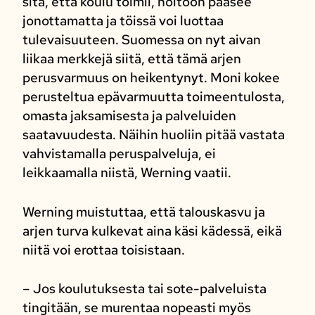
sitä, että koulu toimii, hoitoon pääsee
jonottamatta ja töissä voi luottaa
tulevaisuuteen. Suomessa on nyt aivan
liikaa merkkejä siitä, että tämä arjen
perusvarmuus on heikentynyt. Moni kokee
perusteltua epävarmuutta toimeentulosta,
omasta jaksamisesta ja palveluiden
saatavuudesta. Näihin huoliin pitää vastata
vahvistamalla peruspalveluja, ei
leikkaamalla niistä, Werning vaatii.
Werning muistuttaa, että talouskasvu ja
arjen turva kulkevat aina käsi kädessä, eikä
niitä voi erottaa toisistaan.
– Jos koulutuksesta tai sote-palveluista
tingitään, se murentaa nopeasti myös