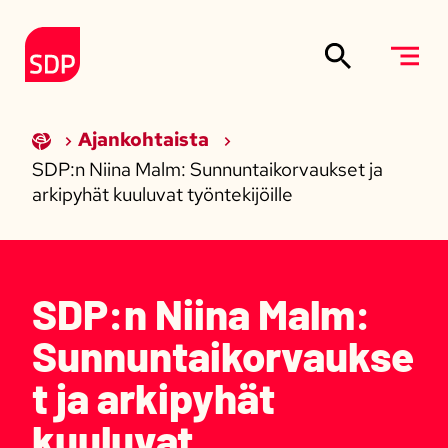
Siirry sisältöön
Etusivulle
Ajankohtaista
SDP:n Niina Malm: Sunnuntaikorvaukset ja
arkipyhät kuuluvat työntekijöille
SDP:n Niina Malm:
Sunnuntaikorvaukse
t ja arkipyhät
kuuluvat