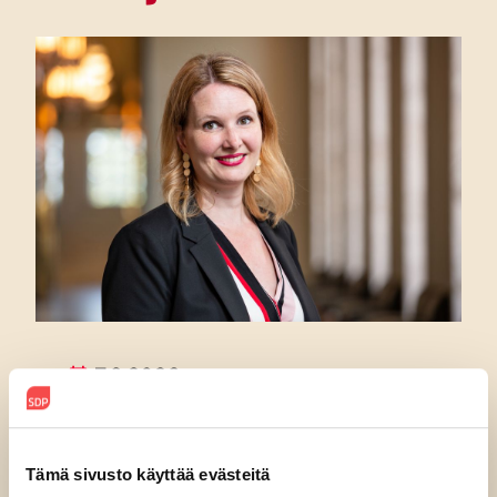
7.8.2026
SDP:n Piritta Rantanen:
Sikaruton torjunnassa
Tämä sivusto käyttää evästeitä