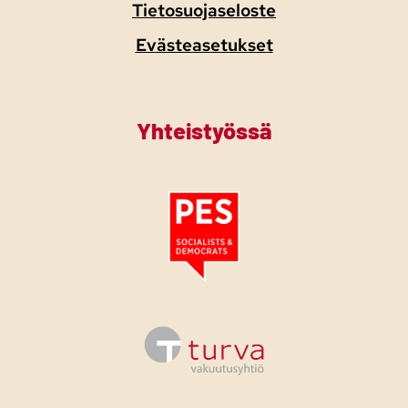
Tietosuojaseloste
Evästeasetukset
Yhteistyössä
Tutustu PES:n periaatejulistukseen