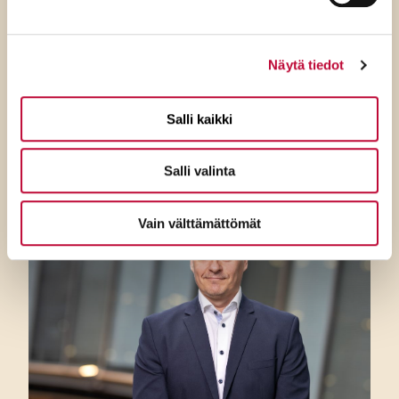
SDP:n Tuppurainen:
Kokoomuksen ylimielisyys
Näytä tiedot
ulottuu jo ulko- ja
turvallisuuspolitiikkaan
Salli kaikki
Salli valinta
Vain välttämättömät