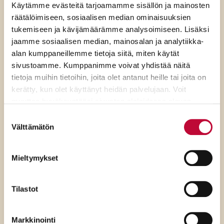
ratkaisevat oikea tieto,
Käytämme evästeitä tarjoamamme sisällön ja mainosten
avoimuus ja selkeät ohjeet
räätälöimiseen, sosiaalisen median ominaisuuksien
tukemiseen ja kävijämäärämme analysoimiseen. Lisäksi
jaamme sosiaalisen median, mainosalan ja analytiikka-
alan kumppaneillemme tietoja siitä, miten käytät
sivustoamme. Kumppanimme voivat yhdistää näitä
tietoja muihin tietoihin, joita olet antanut heille tai joita on
kerätty, kun olet käyttänyt heidän palvelujaan. Voit
muuttaa hyväksyntääsi sivuston alalaidassa olevan
Evästeasetukset
- linkin kautta.
Suostumuksen
Välttämätön
valinta
Mieltymykset
Tilastot
7.8.2026
Markkinointi