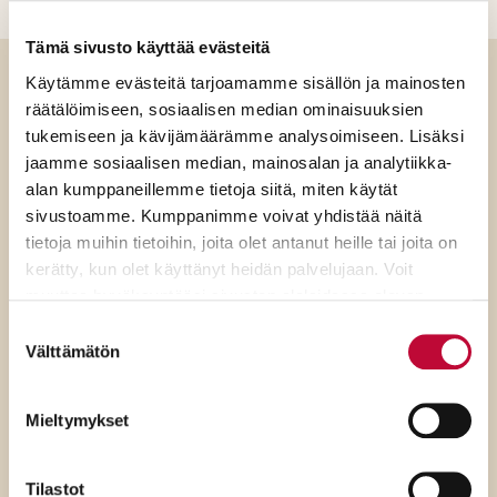
Tämä sivusto käyttää evästeitä
Käytämme evästeitä tarjoamamme sisällön ja mainosten
räätälöimiseen, sosiaalisen median ominaisuuksien
Luitko jo?
tukemiseen ja kävijämäärämme analysoimiseen. Lisäksi
jaamme sosiaalisen median, mainosalan ja analytiikka-
alan kumppaneillemme tietoja siitä, miten käytät
sivustoamme. Kumppanimme voivat yhdistää näitä
tietoja muihin tietoihin, joita olet antanut heille tai joita on
kerätty, kun olet käyttänyt heidän palvelujaan. Voit
muuttaa hyväksyntääsi sivuston alalaidassa olevan
Evästeasetukset
- linkin kautta.
Suostumuksen
Välttämätön
valinta
Mieltymykset
Tilastot