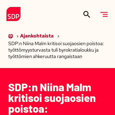
Siirry sisältöön
Etusivulle
Ajankohtaista
SDP:n Niina Malm kritisoi suojaosien poistoa:
työttömyysturvasta tuli byrokratialoukku ja
työttömien ahkeruutta rangaistaan
SDP:n Niina Malm
kritisoi suojaosien
poistoa: