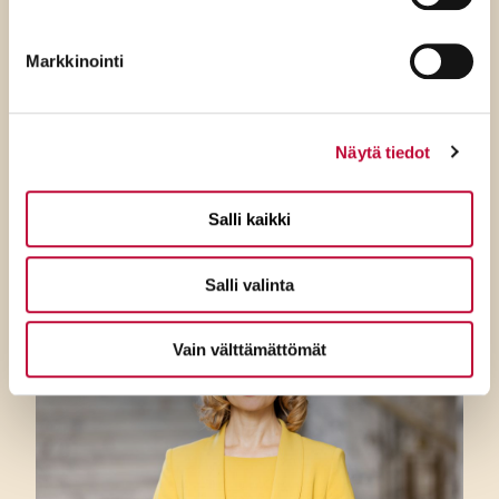
7.8.2026
Markkinointi
SDP:n Piritta Rantanen:
Sikaruton torjunnassa
ratkaisevat oikea tieto,
Näytä tiedot
avoimuus ja selkeät ohjeet
Salli kaikki
Salli valinta
Vain välttämättömät