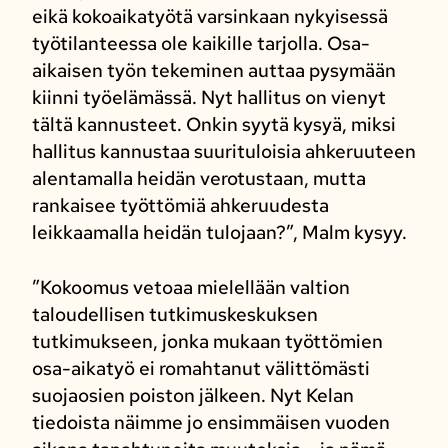
eikä kokoaikatyötä varsinkaan nykyisessä
työtilanteessa ole kaikille tarjolla. Osa-
aikaisen työn tekeminen auttaa pysymään
kiinni työelämässä. Nyt hallitus on vienyt
tältä kannusteet. Onkin syytä kysyä, miksi
hallitus kannustaa suurituloisia ahkeruuteen
alentamalla heidän verotustaan, mutta
rankaisee työttömiä ahkeruudesta
leikkaamalla heidän tulojaan?”, Malm kysyy.
”Kokoomus vetoaa mielellään valtion
taloudellisen tutkimuskeskuksen
tutkimukseen, jonka mukaan työttömien
osa-aikatyö ei romahtanut välittömästi
suojaosien poiston jälkeen. Nyt Kelan
tiedoista näimme jo ensimmäisen vuoden