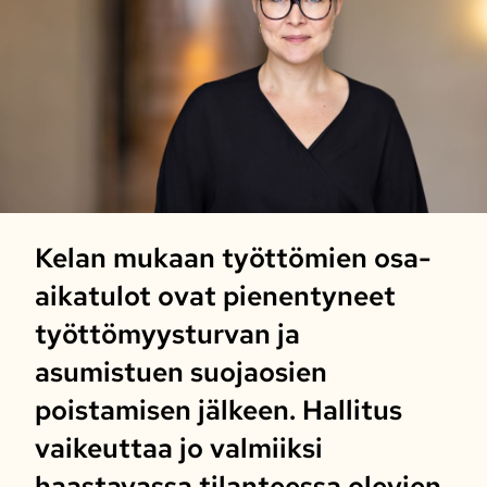
Kelan mukaan työttömien osa-
aikatulot ovat pienentyneet
työttömyysturvan ja
asumistuen suojaosien
poistamisen jälkeen. Hallitus
vaikeuttaa jo valmiiksi
haastavassa tilanteessa olevien