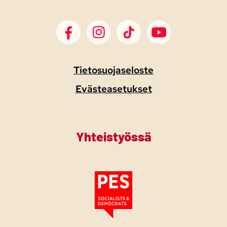
SDP Facebook
SDP Instagram
SDP TikTok
SDP Youtube
Tietosuojaseloste
Evästeasetukset
Yhteistyössä
Tutustu PES:n periaatejulistukseen