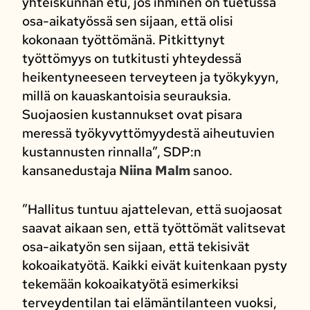
yhteiskunnan etu, jos ihminen on tuetussa
osa-aikatyössä sen sijaan, että olisi
kokonaan työttömänä. Pitkittynyt
työttömyys on tutkitusti yhteydessä
heikentyneeseen terveyteen ja työkykyyn,
millä on kauaskantoisia seurauksia.
Suojaosien kustannukset ovat pisara
meressä työkyvyttömyydestä aiheutuvien
kustannusten rinnalla”, SDP:n
kansanedustaja
Niina Malm
sanoo.
”Hallitus tuntuu ajattelevan, että suojaosat
saavat aikaan sen, että työttömät valitsevat
osa-aikatyön sen sijaan, että tekisivät
kokoaikatyötä. Kaikki eivät kuitenkaan pysty
tekemään kokoaikatyötä esimerkiksi
terveydentilan tai elämäntilanteen vuoksi,