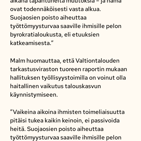
aikana tapahtuneita muutoksia – ja nämä
ovat todennäköisesti vasta alkua.
Suojaosien poisto aiheuttaa
työttömyysturvaa saaville ihmisille pelon
byrokratialoukusta, eli etuuksien
katkeamisesta.”
Malm huomauttaa, että Valtiontalouden
tarkastusviraston tuoreen raportin mukaan
hallituksen työllisyystoimilla on voinut olla
haitallinen vaikutus talouskasvun
käynnistymiseen.
”Vaikeina aikoina ihmisten toimeliaisuutta
pitäisi tukea kaikin keinoin, ei passivoida
heitä. Suojaosien poisto aiheuttaa
työttömyysturvaa saaville ihmisille pelon