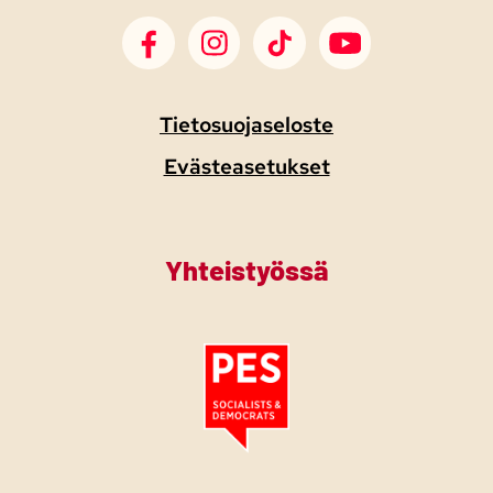
SDP Facebook
SDP Instagram
SDP TikTok
SDP Youtube
Tietosuojaseloste
Evästeasetukset
Yhteistyössä
Tutustu PES:n periaatejulistukseen