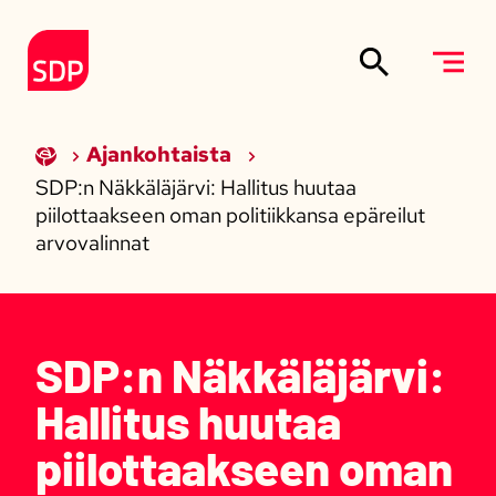
Siirry sisältöön
Etusivulle
Ajankohtaista
SDP:n Näkkäläjärvi: Hallitus huutaa
piilottaakseen oman politiikkansa epäreilut
arvovalinnat
SDP:n Näkkäläjärvi:
Hallitus huutaa
piilottaakseen oman