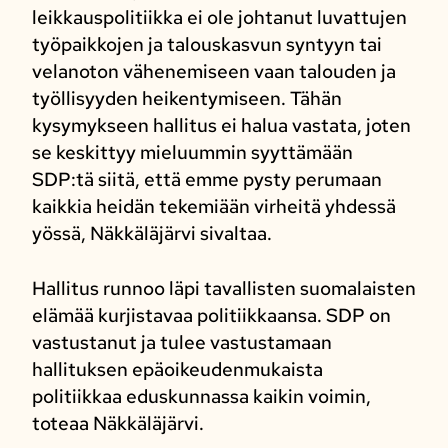
leikkauspolitiikka ei ole johtanut luvattujen
työpaikkojen ja talouskasvun syntyyn tai
velanoton vähenemiseen vaan talouden ja
työllisyyden heikentymiseen. Tähän
kysymykseen hallitus ei halua vastata, joten
se keskittyy mieluummin syyttämään
SDP:tä siitä, että emme pysty perumaan
kaikkia heidän tekemiään virheitä yhdessä
yössä, Näkkäläjärvi sivaltaa.
Hallitus runnoo läpi tavallisten suomalaisten
elämää kurjistavaa politiikkaansa. SDP on
vastustanut ja tulee vastustamaan
hallituksen epäoikeudenmukaista
politiikkaa eduskunnassa kaikin voimin,
toteaa Näkkäläjärvi.