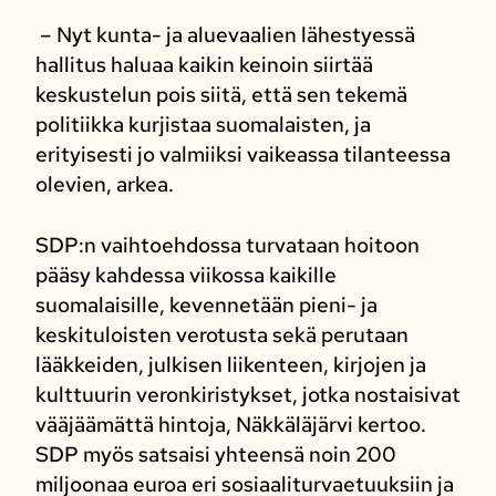
– Nyt kunta- ja aluevaalien lähestyessä
hallitus haluaa kaikin keinoin siirtää
keskustelun pois siitä, että sen tekemä
politiikka kurjistaa suomalaisten, ja
erityisesti jo valmiiksi vaikeassa tilanteessa
olevien, arkea.
SDP:n vaihtoehdossa turvataan hoitoon
pääsy kahdessa viikossa kaikille
suomalaisille, kevennetään pieni- ja
keskituloisten verotusta sekä perutaan
lääkkeiden, julkisen liikenteen, kirjojen ja
kulttuurin veronkiristykset, jotka nostaisivat
vääjäämättä hintoja, Näkkäläjärvi kertoo.
SDP myös satsaisi yhteensä noin 200
miljoonaa euroa eri sosiaaliturvaetuuksiin ja