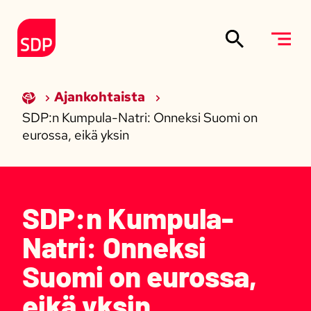
Siirry sisältöön
Etusivulle
Ajankohtaista
SDP:n Kumpula-Natri: Onneksi Suomi on
eurossa, eikä yksin
SDP:n Kumpula-
Natri: Onneksi
Suomi on eurossa,
eikä yksin