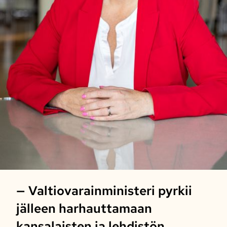
— Valtiovarainministeri pyrkii
jälleen harhauttamaan
kansalaisten ja lehdistön