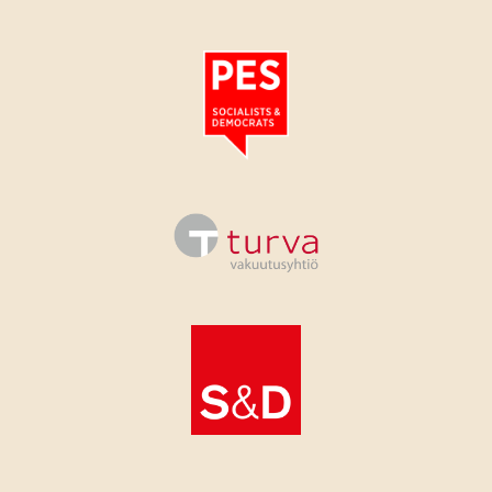
Tutustu PES:n periaatejulistukseen