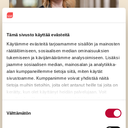
Tämä sivusto käyttää evästeitä
Käytämme evästeitä tarjoamamme sisällön ja mainosten
7.8.2026
räätälöimiseen, sosiaalisen median ominaisuuksien
tukemiseen ja kävijämäärämme analysoimiseen. Lisäksi
SDP:n Piritta Rantanen:
jaamme sosiaalisen median, mainosalan ja analytiikka-
alan kumppaneillemme tietoja siitä, miten käytät
Sikaruton torjunnassa
sivustoamme. Kumppanimme voivat yhdistää näitä
ratkaisevat oikea tieto,
tietoja muihin tietoihin, joita olet antanut heille tai joita on
avoimuus ja selkeät ohjeet
kerätty, kun olet käyttänyt heidän palvelujaan. Voit
muuttaa hyväksyntääsi sivuston alalaidassa olevan
Evästeasetukset
- linkin kautta.
Suostumuksen
Välttämätön
valinta