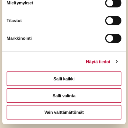
Mieltymykset
Tilastot
Markkinointi
Näytä tiedot
7.8.2026
Salli kaikki
SDP:n Tuppurainen:
Salli valinta
Kokoomuksen ylimielisyys
ulottuu jo ulko- ja
Vain välttämättömät
turvallisuuspolitiikkaan