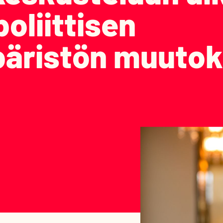
poliittisen
äristön muutok