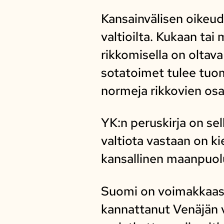
Kansainvälisen oikeud
valtioilta. Kukaan tai 
rikkomisella on oltav
sotatoimet tulee tuom
normeja rikkovien osa
YK:n peruskirja on sel
valtiota vastaan on ki
kansallinen maanpuolu
Suomi on voimakkaast
kannattanut Venäjän v