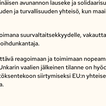
inäisen avunannon lauseke ja solidaaris
den ja turvallisuuden yhteisö, kun maai
imana suurvaltaitsekkyydelle, vakautta
oihdunkantaja.
ettävä reagoimaan ja toimimaan nopeam
nkarin vaalien jälkeinen tilanne on hy
sentekoon siirtymiseksi EU:n yhteises
a.