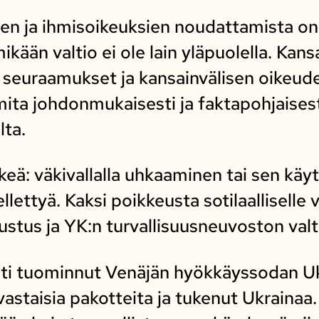
en ja ihmisoikeuksien noudattamista on 
mikään valtio ei ole lain yläpuolella. Ka
a seuraamukset ja kansainvälisen oikeud
ita johdonmukaisesti ja faktapohjaisesti
lta.
keä: väkivallalla uhkaaminen tai sen käy
ellettyä. Kaksi poikkeusta sotilaallisell
stus ja YK:n turvallisuusneuvoston valt
i tuominnut Venäjän hyökkäyssodan Uk
astaisia pakotteita ja tukenut Ukrainaa