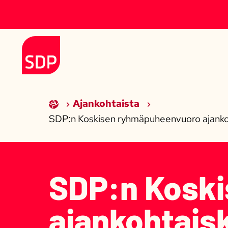
Siirry sisältöön
Etusivulle
Ajankohtaista
SDP:n Koskisen ryhmäpuheenvuoro ajankoht
SDP:n Kosk
ajankohtaisk