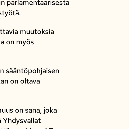
sin parlamentaarisesta
styötä.
ttavia muutoksia
sta on myös
sen sääntöpohjaisen
kan on oltava
uus on sana, joka
ä Yhdysvallat