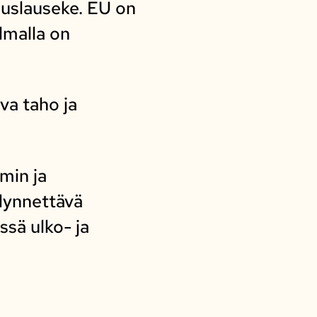
uuslauseke. EU on
lmalla on
va taho ja
min ja
ödynnettävä
sä ulko- ja