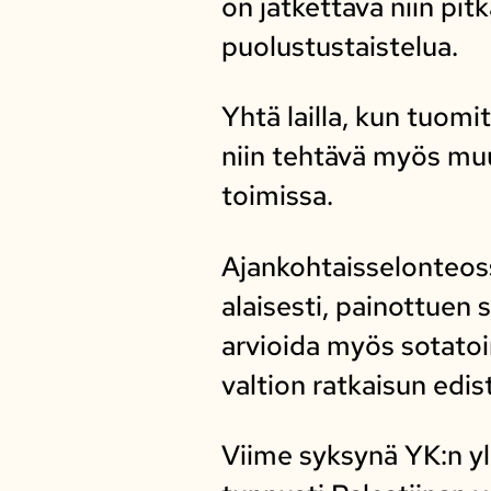
on jatkettava niin pi
puolustustaistelua.
Yhtä lailla, kun tuo
niin tehtävä myös muu
toimissa.
Ajankohtaisselonteoss
alaisesti, painottuen
arvioida myös sotatoi
valtion ratkaisun edi
Viime syksynä YK:n yl