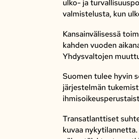
ulko- ja turvallisuusp
valmistelusta, kun ulk
Kansainvälisessä toi
kahden vuoden aikana.
Yhdysvaltojen muuttun
Suomen tulee hyvin se
järjestelmän tukemist
ihmisoikeusperustais
Transatlanttiset suh
kuvaa nykytilannetta.