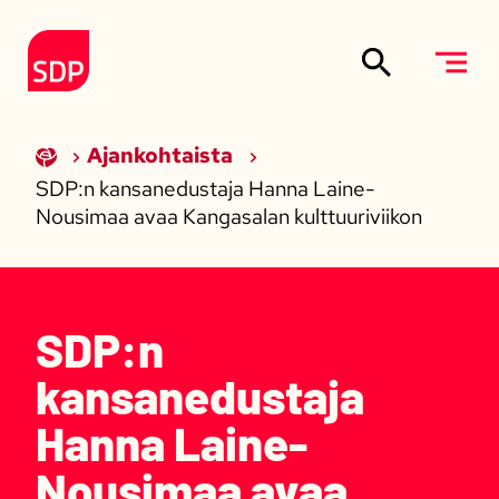
Siirry sisältöön
Etusivulle
Ajankohtaista
SDP:n kansanedustaja Hanna Laine-
Nousimaa avaa Kangasalan kulttuuriviikon
SDP:n
kansanedustaja
Hanna Laine-
Nousimaa avaa