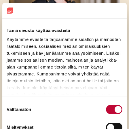
Tämä sivusto käyttää evästeitä
Käytämme evästeitä tarjoamamme sisällön ja mainosten
7.8.2026
räätälöimiseen, sosiaalisen median ominaisuuksien
SDP:n Piritta Rantanen:
tukemiseen ja kävijämäärämme analysoimiseen. Lisäksi
jaamme sosiaalisen median, mainosalan ja analytiikka-
Sikaruton torjunnassa
alan kumppaneillemme tietoja siitä, miten käytät
ratkaisevat oikea tieto,
sivustoamme. Kumppanimme voivat yhdistää näitä
tietoja muihin tietoihin, joita olet antanut heille tai joita on
avoimuus ja selkeät ohjeet
kerätty, kun olet käyttänyt heidän palvelujaan. Voit
muuttaa hyväksyntääsi sivuston alalaidassa olevan
Evästeasetukset
- linkin kautta.
Suostumuksen
Välttämätön
valinta
Mieltymykset