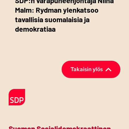
SDP:n varapuheenjohtaja Niina
Malm: Rydman ylenkatsoo
tavallisia suomalaisia ja
demokratiaa
Takaisin ylös
Etusivulle
Suomen Sosialidemokraattinen