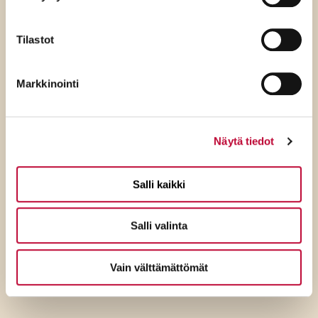
Tilastot
Markkinointi
Näytä tiedot
7.8.2026
Salli kaikki
SDP:n Tuppurainen:
Kokoomuksen ylimielisyys
Salli valinta
ulottuu jo ulko- ja
turvallisuuspolitiikkaan
Vain välttämättömät