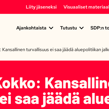
Liity jäseneksi
Visuaaliset materiaal
Ajankohtaista
Tutustu
SDP:n to
Kansallinen turvallisuus ei saa jäädä aluepolitiikan jalk
Kokko: Kansalli
ei saa jäädä alu