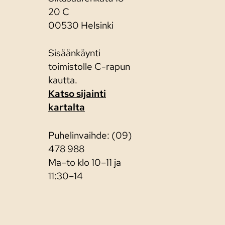
20 C
00530 Helsinki
Sisäänkäynti
toimistolle C-rapun
kautta.
Katso sijainti
kartalta
Puhelinvaihde: (09)
478 988
Ma–to klo 10–11 ja
11:30–14