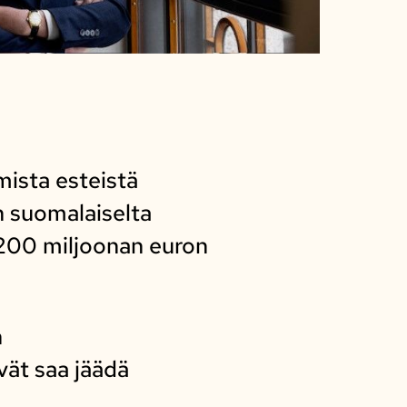
ista esteistä
n suomalaiselta
 200 miljoonan euron
n
vät saa jäädä