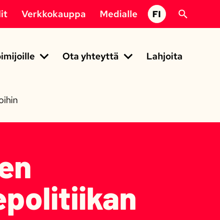
it
Verkkokauppa
Medialle
FI
imijoille
Ota yhteyttä
Lahjoita
oihin
nen
epolitiikan