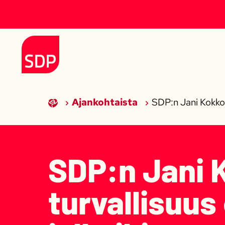
Siirry sisältöön
Etusivulle
Ajankohtaista
SDP:n Jani Kokko: 
SDP:n Jani 
turvallisuus 