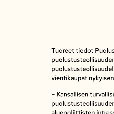
Tuoreet tiedot Puolu
puolustusteollisuuden
puolustusteollisuudel
vientikaupat nykyisen
– Kansallisen turvall
puolustusteollisuuden 
aluepoliittisten intre