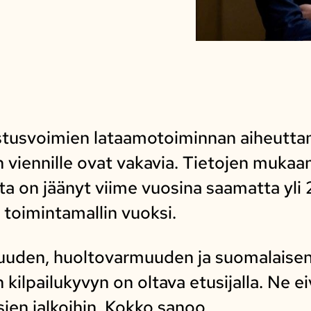
stusvoimien lataamotoiminnan aiheuttam
 viennille ovat vakavia. Tietojen mukaa
ta on jäänyt viime vuosina saamatta yli
 toimintamallin vuoksi.
isuuden, huoltovarmuuden ja suomalaise
kilpailukyvyn on oltava etusijalla. Ne ei
ssien jalkoihin, Kokko sanoo.