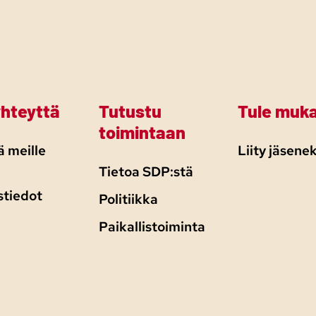
yhteyttä
Tutustu
Tule muk
toimintaan
 meille
Liity jäsenek
Tietoa SDP:stä
stiedot
Politiikka
Paikallistoiminta