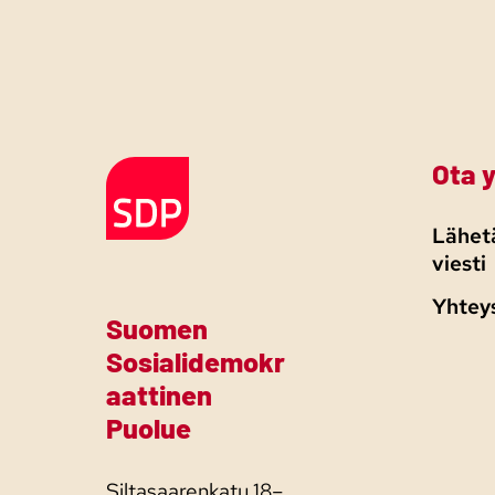
Ota 
Etusivulle
Lähetä
viesti
Yhtey
Suomen
Sosialidemokr
aattinen
Puolue
Siltasaarenkatu 18–