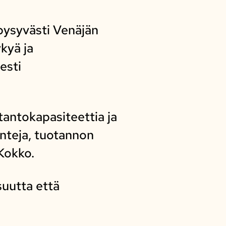
ysyvästi Venäjän
kyä ja
esti
tantokapasiteettia ja
ointeja, tuotannon
 Kokko.
suutta että