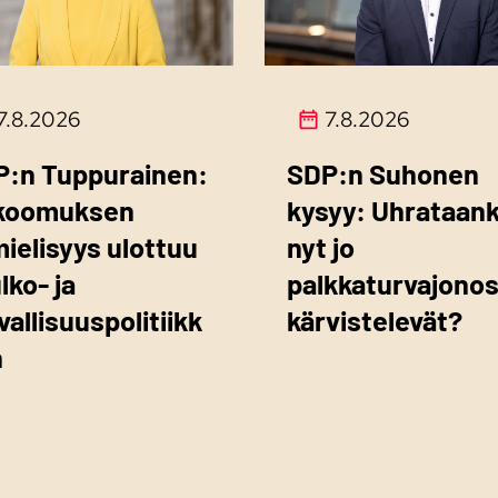
7.8.2026
7.8.2026
P:n Tuppurainen:
SDP:n Suhonen
koomuksen
kysyy: Uhrataan
mielisyys ulottuu
nyt jo
ulko- ja
palkkaturvajono
vallisuuspolitiikk
kärvistelevät?
n