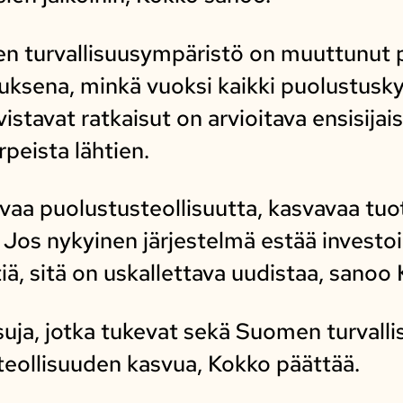
 turvallisuusympäristö on muuttunut p
ksena, minkä vuoksi kaikki puolustusky
tavat ratkaisut on arvioitava ensisijais
peista lähtien.
vaa puolustusteollisuutta, kasvavaa tuo
le. Jos nykyinen järjestelmä estää invest
iä, sitä on uskallettava uudistaa, sanoo
suja, jotka tukevat sekä Suomen turvalli
teollisuuden kasvua, Kokko päättää.