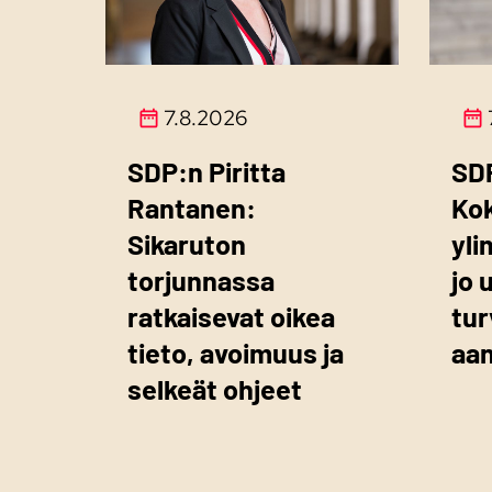
7.8.2026
SDP:n Piritta
SD
Rantanen:
Ko
Sikaruton
yli
torjunnassa
jo 
ratkaisevat oikea
tur
tieto, avoimuus ja
aa
selkeät ohjeet