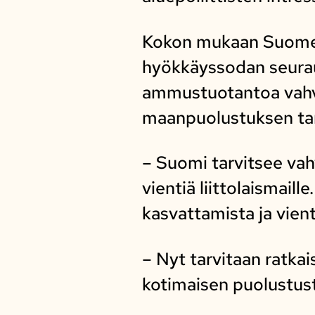
Kokon mukaan Suomen
hyökkäyssodan seurau
ammustuotantoa vahvis
maanpuolustuksen tar
– Suomi tarvitsee vah
vientiä liittolaismail
kasvattamista ja vient
– Nyt tarvitaan ratkai
kotimaisen puolustus