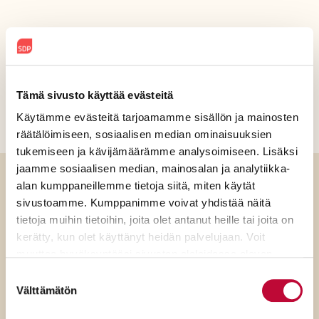
Jaa sosiaalisessa mediassa
Tämä sivusto käyttää evästeitä
Käytämme evästeitä tarjoamamme sisällön ja mainosten
räätälöimiseen, sosiaalisen median ominaisuuksien
tukemiseen ja kävijämäärämme analysoimiseen. Lisäksi
jaamme sosiaalisen median, mainosalan ja analytiikka-
alan kumppaneillemme tietoja siitä, miten käytät
Luitko jo?
sivustoamme. Kumppanimme voivat yhdistää näitä
tietoja muihin tietoihin, joita olet antanut heille tai joita on
kerätty, kun olet käyttänyt heidän palvelujaan. Voit
muuttaa hyväksyntääsi sivuston alalaidassa olevan
Evästeasetukset
- linkin kautta.
Suostumuksen
Välttämätön
valinta