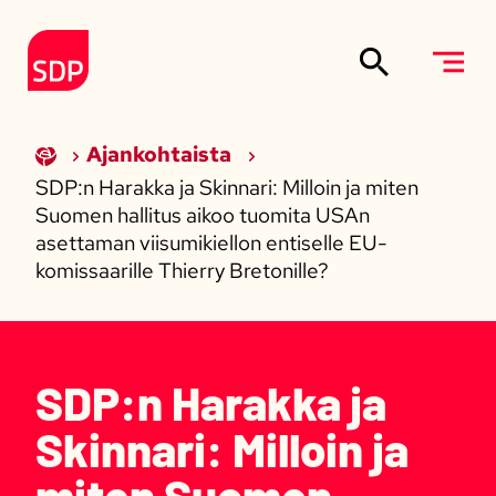
Siirry sisältöön
Etusivulle
Ajankohtaista
SDP:n Harakka ja Skinnari: Milloin ja miten
Suomen hallitus aikoo tuomita USAn
asettaman viisumikiellon entiselle EU-
komissaarille Thierry Bretonille?
SDP:n Harakka ja
Skinnari: Milloin ja
miten Suomen