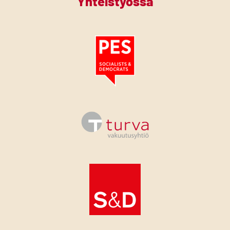
Yhteistyössä
Tutustu PES:n periaatejulistukseen