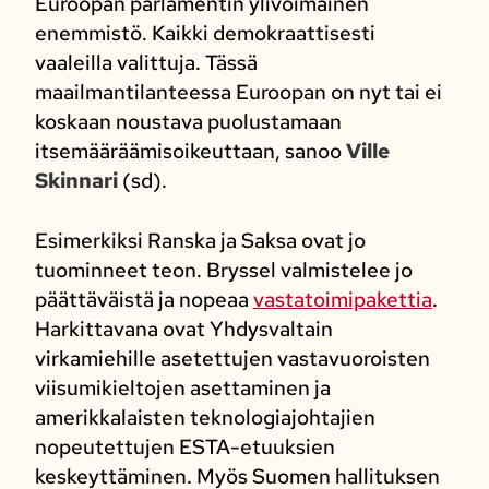
Euroopan parlamentin ylivoimainen
enemmistö. Kaikki demokraattisesti
vaaleilla valittuja. Tässä
maailmantilanteessa Euroopan on nyt tai ei
koskaan noustava puolustamaan
itsemääräämisoikeuttaan, sanoo
Ville
Skinnari
(sd).
Esimerkiksi Ranska ja Saksa ovat jo
tuominneet teon. Bryssel valmistelee jo
päättäväistä ja nopeaa
vastatoimipakettia
.
Harkittavana ovat Yhdysvaltain
virkamiehille asetettujen vastavuoroisten
viisumikieltojen asettaminen ja
amerikkalaisten teknologiajohtajien
nopeutettujen ESTA-etuuksien
keskeyttäminen. Myös Suomen hallituksen