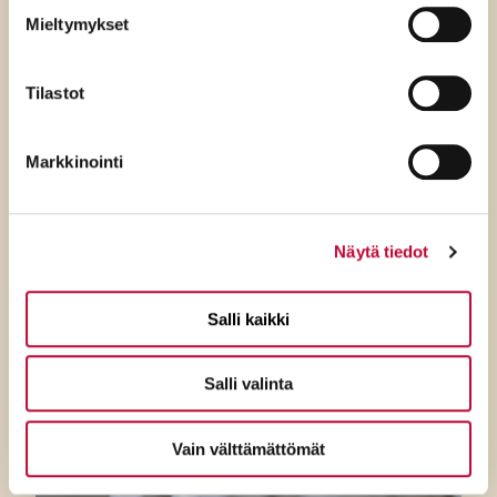
Mieltymykset
Tilastot
Markkinointi
7.8.2026
Näytä tiedot
SDP:n Piritta Rantanen:
Sikaruton torjunnassa
Salli kaikki
ratkaisevat oikea tieto,
avoimuus ja selkeät ohjeet
Salli valinta
Vain välttämättömät