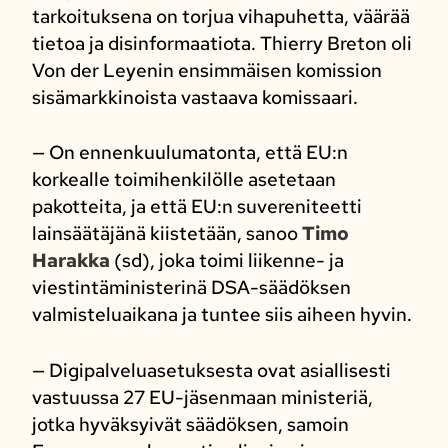
tarkoituksena on torjua vihapuhetta, väärää
tietoa ja disinformaatiota. Thierry Breton oli
Von der Leyenin ensimmäisen komission
sisämarkkinoista vastaava komissaari.
— On ennenkuulumatonta, että EU:n
korkealle toimihenkilölle asetetaan
pakotteita, ja että EU:n suvereniteetti
lainsäätäjänä kiistetään, sanoo
Timo
Harakka
(sd), joka toimi liikenne- ja
viestintäministerinä DSA-säädöksen
valmisteluaikana ja tuntee siis aiheen hyvin.
— Digipalveluasetuksesta ovat asiallisesti
vastuussa 27 EU-jäsenmaan ministeriä,
jotka hyväksyivät säädöksen, samoin