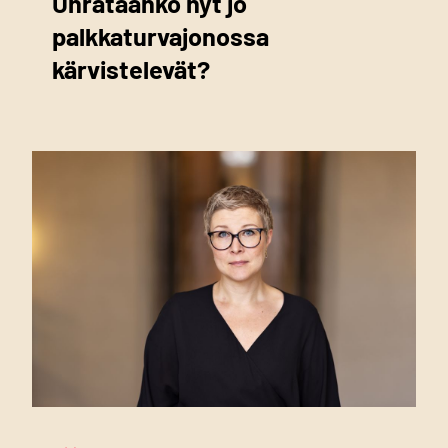
Uhrataanko nyt jo
palkkaturvajonossa
kärvistelevät?