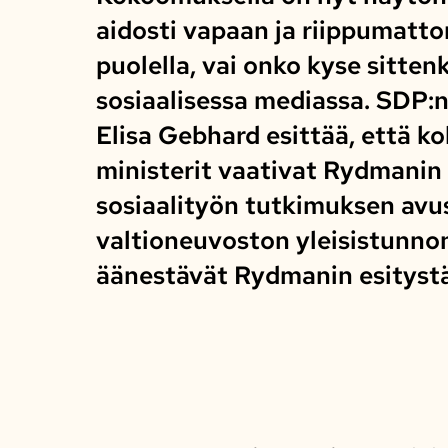
aidosti vapaan ja riippumatt
puolella, vai onko kyse sitte
sosiaalisessa mediassa. SDP:
Elisa Gebhard esittää, että k
ministerit vaativat Rydmanin 
sosiaalityön tutkimuksen avu
valtioneuvoston yleisistunnon
äänestävät Rydmanin esitystä