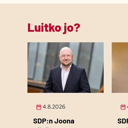
Luitko jo?
4.8.2026
SDP:n Joona
SDP