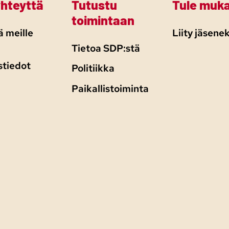
yhteyttä
Tutustu
Tule muk
toimintaan
 meille
Liity jäsenek
Tietoa SDP:stä
stiedot
Politiikka
Paikallistoiminta