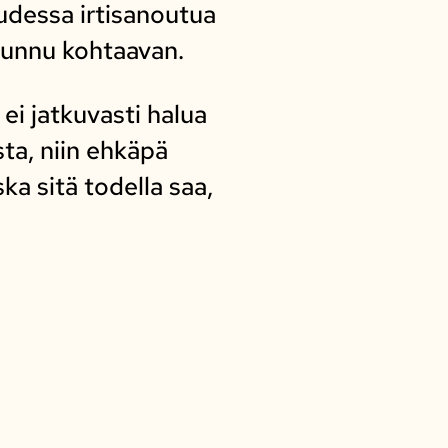
uudessa irtisanoutua
tunnu kohtaavan.
ei jatkuvasti halua
ta, niin ehkäpä
a sitä todella saa,