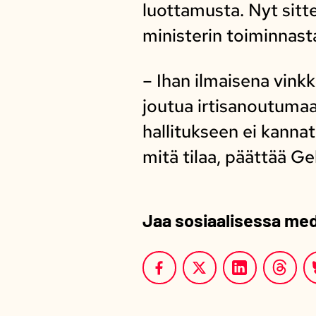
luottamusta. Nyt sitt
ministerin toiminnast
– Ihan ilmaisena vink
joutua irtisanoutumaa
hallitukseen ei kanna
mitä tilaa, päättää G
Jaa sosiaalisessa me