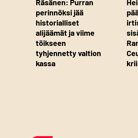
Räsänen: Purran
Hei
perinnöksi jää
pää
historialliset
ir
alijäämät ja viime
sis
töikseen
Ra
tyhjennetty valtion
Ce
kassa
kri