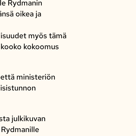
lle Rydmanin
änsä oikea ja
llisuudet myös tämä
 aikooko kokoomus
että ministeriön
eisistunnon
sta julkikuvan
i Rydmanille