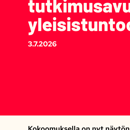
tutkimusavu
yleisistunto
3.7.2026
Kokoomuksella on nyt näytön 