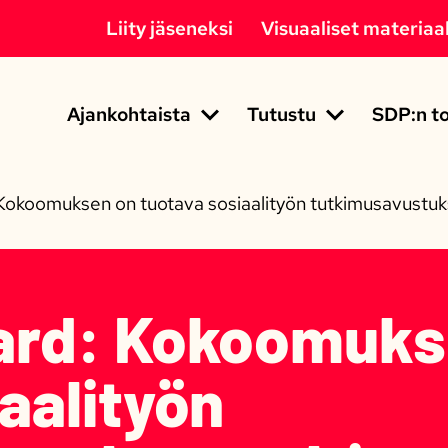
Liity jäseneksi
Visuaaliset materiaal
Ajankohtaista
Tutustu
SDP:n to
okoomuksen on tuotava sosiaalityön tutkimusavustuks
ard: Kokoomuks
aalityön