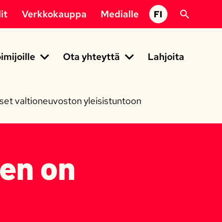
it
Verkkokauppa
Medialle
FI
imijoille
Ota yhteyttä
Lahjoita
et valtioneuvoston yleisistuntoon
en on