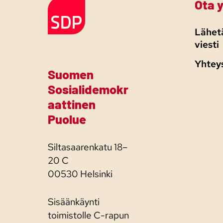
Ota 
Etusivulle
Lähetä
viesti
Yhtey
Suomen
Sosialidemokr
aattinen
Puolue
Siltasaarenkatu 18–
20 C
00530 Helsinki
Sisäänkäynti
toimistolle C-rapun