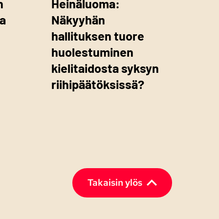
n
Heinäluoma:
va
Näkyyhän
hallituksen tuore
huolestuminen
kielitaidosta syksyn
riihipäätöksissä?
Takaisin ylös