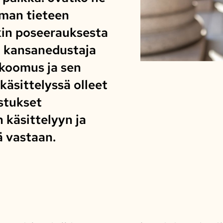
oman tieteen
nkin poseerauksesta
n kansanedustaja
okoomus ja sen
käsittelyssä olleet
stukset
 käsittelyyn ja
 vastaan.