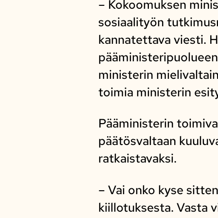
– Kokoomuksen minist
sosiaalityön tutkimusr
kannatettava viesti. 
pääministeripuolueena
ministerin mielivalta
toimia ministerin esi
Pääministerin toimiva
päätösvaltaan kuuluva
ratkaistavaksi.
– Vai onko kyse sitte
kiillotuksesta. Vasta 