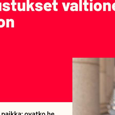
stukset valtio
on
paikka: ovatko he