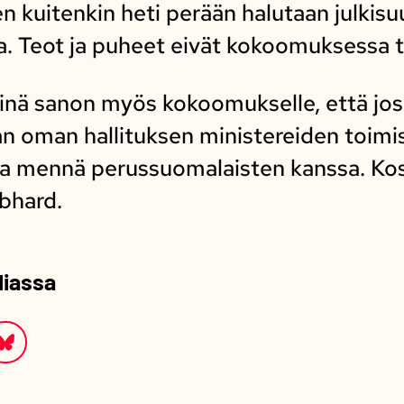
en kuitenkin heti perään halutaan julkis
a. Teot ja puheet eivät kokoomuksessa 
kinä sanon myös kokoomukselle, että jos 
n oman hallituksen ministereiden toimis
ta mennä perussuomalaisten kanssa. Kosk
ebhard.
diassa