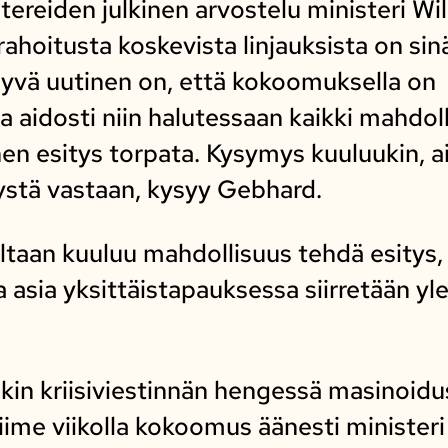
ereiden julkinen arvostelu ministeri Wi
ahoitusta koskevista linjauksista on sin
Hyvä uutinen on, että kokoomuksella on
 aidosti niin halutessaan kaikki mahdo
inen esitys torpata. Kysymys kuuluukin,
tystä vastaan, kysyy Gebhard.
ltaan kuuluu mahdollisuus tehdä esitys, 
 asia yksittäistapauksessa siirretään yl
nkin kriisiviestinnän hengessä masinoidu
viime viikolla kokoomus äänesti minister