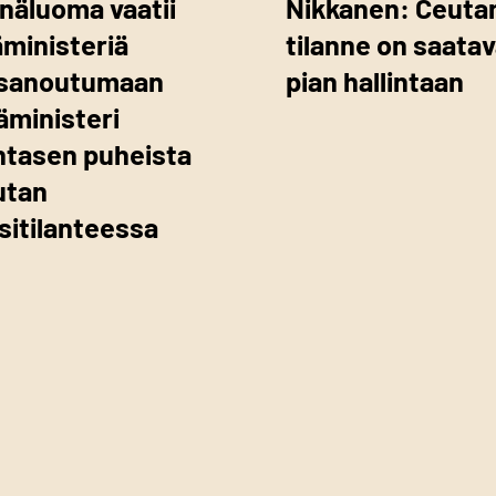
näluoma vaatii
Nikkanen: Ceuta
ministeriä
tilanne on saata
tisanoutumaan
pian hallintaan
äministeri
ntasen puheista
utan
isitilanteessa