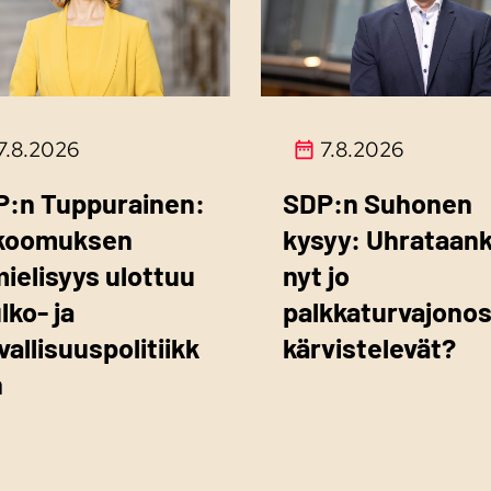
7.8.2026
7.8.2026
P:n Tuppurainen:
SDP:n Suhonen
koomuksen
kysyy: Uhrataan
mielisyys ulottuu
nyt jo
ulko- ja
palkkaturvajono
vallisuuspolitiikk
kärvistelevät?
n