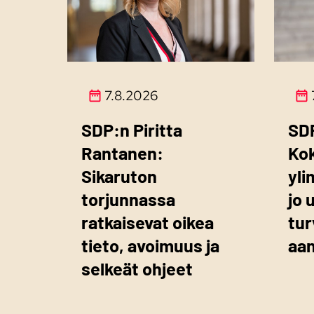
7.8.2026
SDP:n Piritta
SD
Rantanen:
Ko
Sikaruton
yli
torjunnassa
jo 
ratkaisevat oikea
tur
tieto, avoimuus ja
aa
selkeät ohjeet