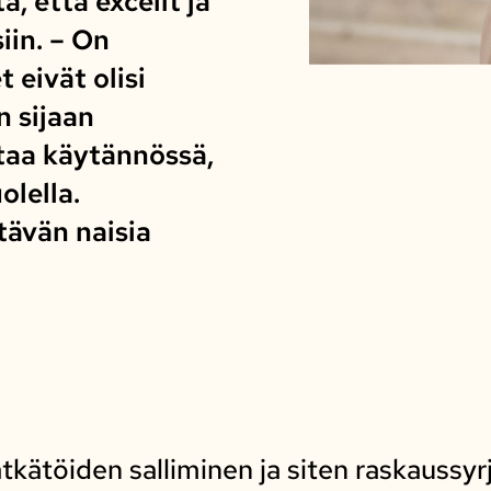
, että excelit ja
iin. – On
t eivät olisi
n sijaan
taa käytännössä,
olella.
ävän naisia
kätöiden salliminen ja siten raskaussyr