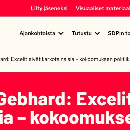
Liity jäseneksi
Visuaaliset materiaal
Ajankohtaista
Tutustu
SDP:n to
rd: Excelit eivät karkota naisia – kokoomuksen politiik
Gebhard: Excelit
ia – kokoomukse