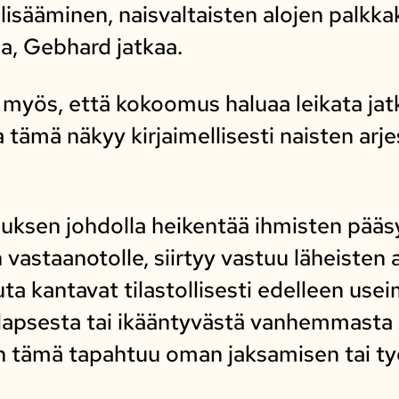
isääminen, naisvaltaisten alojen palkka
ia, Gebhard jatkaa.
myös, että kokoomus haluaa leikata ja
 ja tämä näkyy kirjaimellisesti naisten a
uksen johdolla heikentää ihmisten pääs
vastaanotolle, siirtyy vastuu läheisten 
a kantavat tilastollisesti edelleen usei
 lapsesta tai ikääntyvästä vanhemmasta s
ein tämä tapahtuu oman jaksamisen tai t