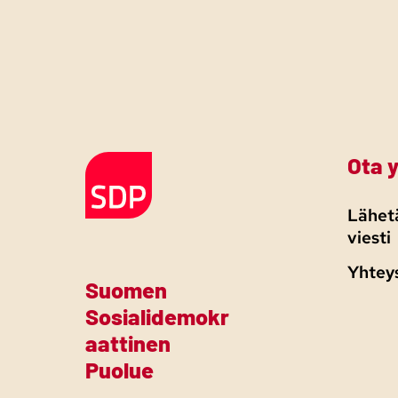
Ota 
Etusivulle
Lähetä
viesti
Yhtey
Suomen
Sosialidemokr
aattinen
Puolue