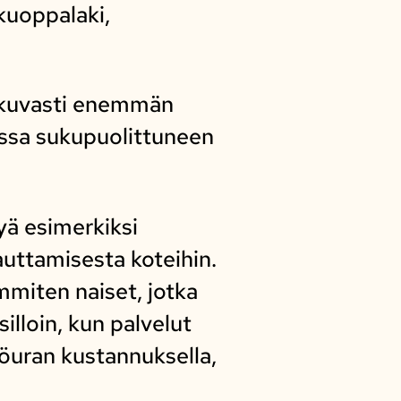
kuoppalaki,
tkuvasti enemmän
rjessa sukupuolittuneen
yä esimerkiksi
auttamisesta koteihin.
mmiten naiset, jotka
illoin, kun palvelut
yöuran kustannuksella,