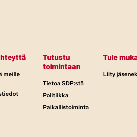
yhteyttä
Tutustu
Tule muk
toimintaan
 meille
Liity jäsenek
Tietoa SDP:stä
stiedot
Politiikka
Paikallistoiminta