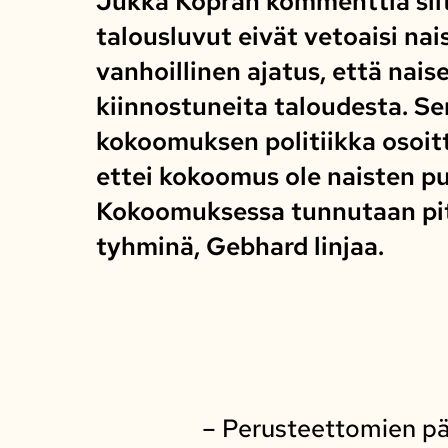
Jukka Kopran kommenttia siitä
talousluvut eivät vetoaisi nais
vanhoillinen ajatus, että naise
kiinnostuneita taloudesta. Se
kokoomuksen politiikka osoit
ettei kokoomus ole naisten pu
Kokoomuksessa tunnutaan pit
tyhminä, Gebhard linjaa.
– Perusteettomien pät