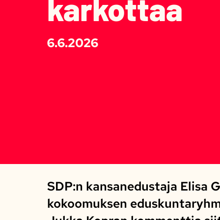
karkottaa
6.6.2026
SDP:n kansanedustaja Elisa 
kokoomuksen eduskuntaryhm