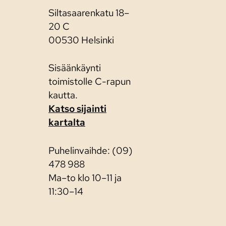
Siltasaarenkatu 18–
20 C
00530 Helsinki
Sisäänkäynti
toimistolle C-rapun
kautta.
Katso sijainti
kartalta
Puhelinvaihde: (09)
478 988
Ma–to klo 10–11 ja
11:30–14