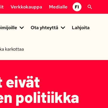
it
Verkkokauppa
Medialle
FI
imijoille
Ota yhteyttä
Lahjoita
ka karkottaa
 eivät
n politiikka