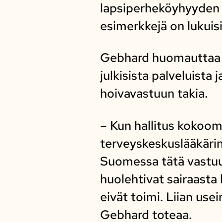
lapsiperheköyhyyden l
esimerkkejä on lukuis
Gebhard huomauttaa 
julkisista palveluista
hoivavastuun takia.
– Kun hallitus kokoom
terveyskeskuslääkärin 
Suomessa tätä vastuut
huolehtivat sairaasta
eivät toimi. Liian us
Gebhard toteaa.