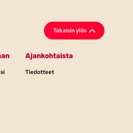
Takaisin ylös
aan
Ajankohtaista
si
Tiedotteet