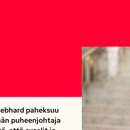
Gebhard paheksuu
än puheenjohtaja