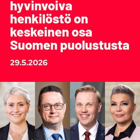
hyvinvoiva
henkilöstö on
keskeinen osa
Suomen puolustusta
29.5.2026