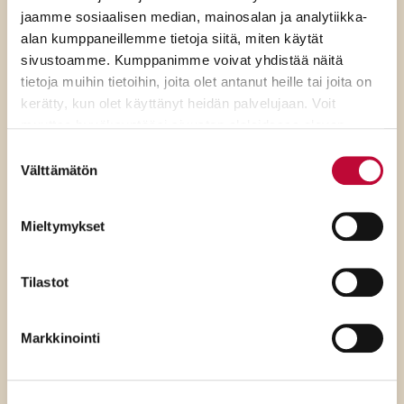
jaamme sosiaalisen median, mainosalan ja analytiikka-
alan kumppaneillemme tietoja siitä, miten käytät
sivustoamme. Kumppanimme voivat yhdistää näitä
tietoja muihin tietoihin, joita olet antanut heille tai joita on
kerätty, kun olet käyttänyt heidän palvelujaan. Voit
muuttaa hyväksyntääsi sivuston alalaidassa olevan
Evästeasetukset
- linkin kautta.
Suostumuksen
Välttämätön
valinta
7.8.2026
Mieltymykset
SDP:n Piritta Rantanen:
Sikaruton torjunnassa
Tilastot
ratkaisevat oikea tieto,
avoimuus ja selkeät ohjeet
Markkinointi