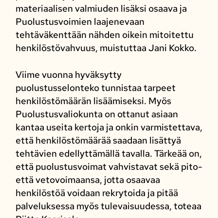
materiaalisen valmiuden lisäksi osaava ja
Puolustusvoimien laajenevaan
tehtäväkenttään nähden oikein mitoitettu
henkilöstövahvuus, muistuttaa Jani Kokko.
Viime vuonna hyväksytty
puolustusselonteko tunnistaa tarpeet
henkilöstömäärän lisäämiseksi. Myös
Puolustusvaliokunta on ottanut asiaan
kantaa useita kertoja ja onkin varmistettava,
että henkilöstömäärää saadaan lisättyä
tehtävien edellyttämällä tavalla. Tärkeää on,
että puolustusvoimat vahvistavat sekä pito-
että vetovoimaansa, jotta osaavaa
henkilöstöä voidaan rekrytoida ja pitää
palveluksessa myös tulevaisuudessa, toteaa