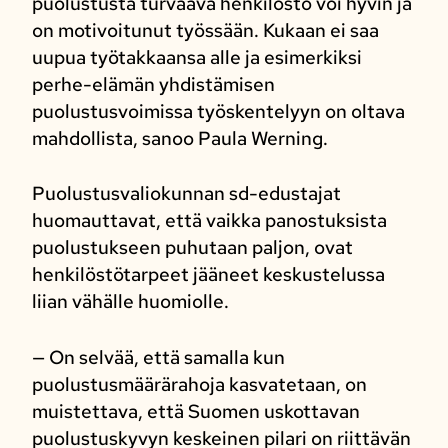
puolustusta turvaava henkilöstö voi hyvin ja
on motivoitunut työssään. Kukaan ei saa
uupua työtakkaansa alle ja esimerkiksi
perhe-elämän yhdistämisen
puolustusvoimissa työskentelyyn on oltava
mahdollista, sanoo Paula Werning.
Puolustusvaliokunnan sd-edustajat
huomauttavat, että vaikka panostuksista
puolustukseen puhutaan paljon, ovat
henkilöstötarpeet jääneet keskustelussa
liian vähälle huomiolle.
— On selvää, että samalla kun
puolustusmäärärahoja kasvatetaan, on
muistettava, että Suomen uskottavan
puolustuskyvyn keskeinen pilari on riittävän