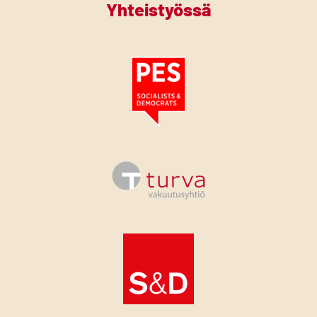
Yhteistyössä
Tutustu PES:n periaatejulistukseen