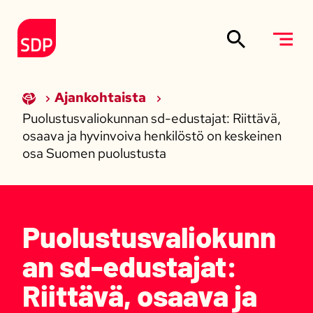
Siirry sisältöön
Etusivulle
Ajankohtaista
Puolustusvaliokunnan sd-edustajat: Riittävä,
osaava ja hyvinvoiva henkilöstö on keskeinen
osa Suomen puolustusta
Puolustusvaliokunn
an sd-edustajat:
Riittävä, osaava ja