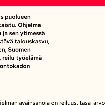
ys puolueen
lkaistu. Ohjelma
 ja sen ytimessä
tävä talouskasvu,
nen, Suomen
 reilu työelämä
uontokadon
jelman avainsanoja on reiluus, tasa-arvo,