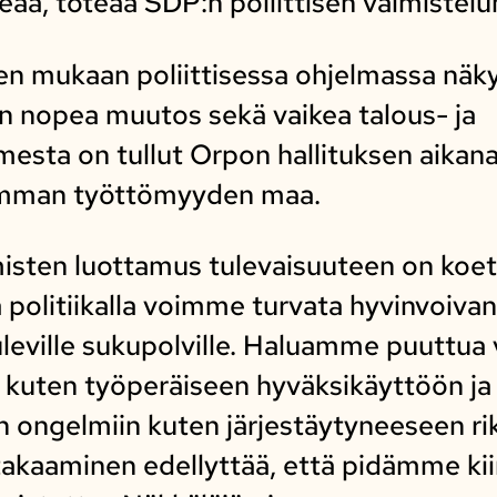
ä, toteaa SDP:n poliittisen valmistelu
ven mukaan poliittisessa ohjelmassa nä
n nopea muutos sekä vaikea talous- ja
omesta on tullut Orpon hallituksen aika
eimman työttömyyden maa.
misten luottamus tulevaisuuteen on koetu
politiikalla voimme turvata hyvinvoivan 
leville sukupolville. Haluamme puuttua
 kuten työperäiseen hyväksikäyttöön j
en ongelmiin kuten järjestäytyneeseen ri
akaaminen edellyttää, että pidämme kii