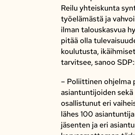
Reilu yhteiskunta syn
työelämästä ja vahvois
ilman talouskasvua hy
pitää olla tulevaisuud
koulutusta, ikäihmise
tarvitsee, sanoo SDP:
– Poliittinen ohjelma 
asiantuntijoiden sek
osallistunut eri vaih
lähes 100 asiantuntij
jäsenten ja eri asiant