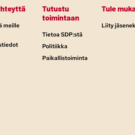
yhteyttä
Tutustu
Tule muk
toimintaan
 meille
Liity jäsenek
Tietoa SDP:stä
stiedot
Politiikka
Paikallistoiminta