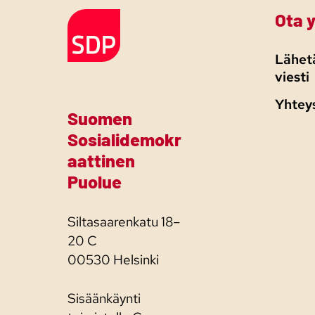
Ota 
Etusivulle
Lähetä
viesti
Yhtey
Suomen
Sosialidemokr
aattinen
Puolue
Siltasaarenkatu 18–
20 C
00530 Helsinki
Sisäänkäynti