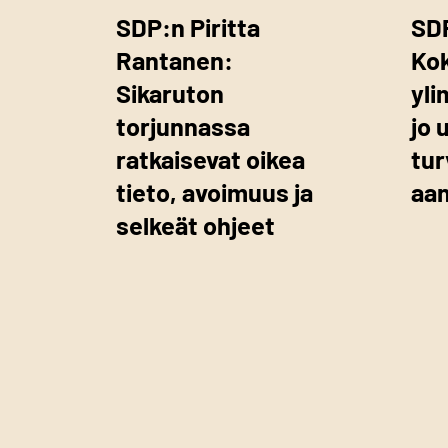
SDP:n Piritta
SD
Rantanen:
Ko
Sikaruton
yli
torjunnassa
jo 
ratkaisevat oikea
tur
tieto, avoimuus ja
aa
selkeät ohjeet