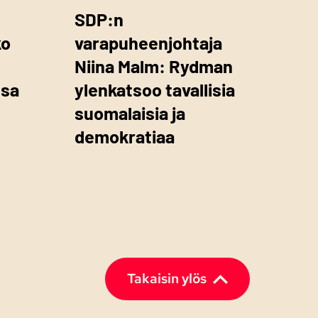
SDP:n
ko
varapuheenjohtaja
Niina Malm: Rydman
ssa
ylenkatsoo tavallisia
suomalaisia ja
demokratiaa
Takaisin ylös