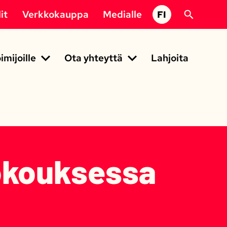
it
Verkkokauppa
Medialle
FI
imijoille
Ota yhteyttä
Lahjoita
kokouksessa