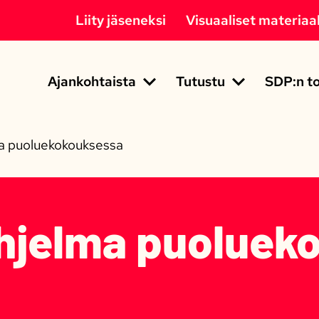
Liity jäseneksi
Visuaaliset materiaal
Ajankohtaista
Tutustu
SDP:n to
lma puoluekokouksessa
 ohjelma puolue