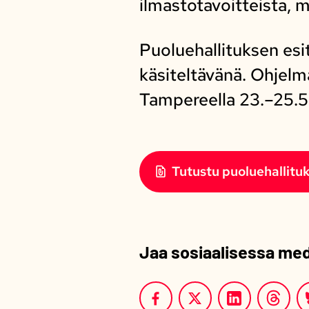
ilmastotavoitteista, m
Puoluehallituksen esi
käsiteltävänä. Ohjel
Tampereella 23.–25.5
Tutustu puoluehallituk
Jaa sosiaalisessa me