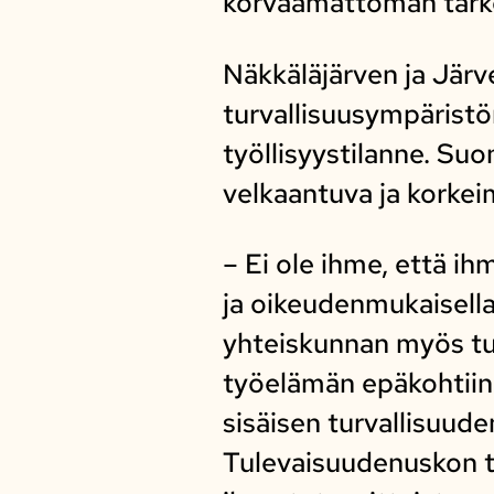
korvaamattoman tärkeä
Näkkäläjärven ja Jär
turvallisuusympäristö
työllisyystilanne. Su
velkaantuva ja kork
– Ei ole ihme, että ih
ja oikeudenmukaisella 
yhteiskunnan myös tu
työelämän epäkohtiin
sisäisen turvallisuud
Tulevaisuudenuskon t