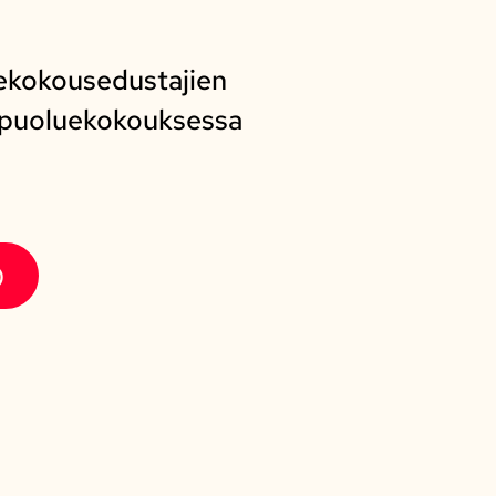
luekokousedustajien
n puoluekokouksessa
)