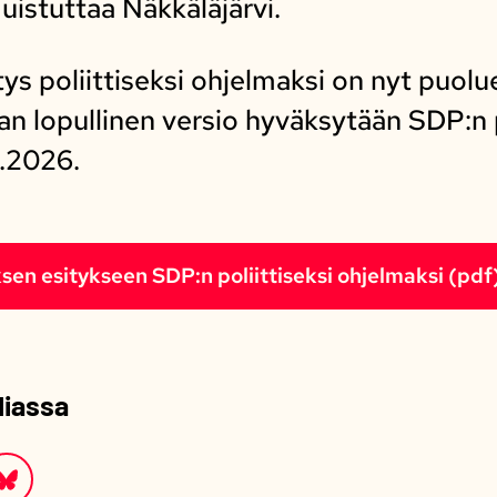
uistuttaa Näkkäläjärvi.
tys poliittiseksi ohjelmaksi on nyt puo
man lopullinen versio hyväksytään SDP:
.2026.
sen esitykseen SDP:n poliittiseksi ohjelmaksi (pdf
diassa