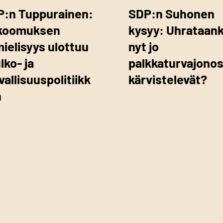
P:n Tuppurainen:
SDP:n Suhonen
koomuksen
kysyy: Uhrataan
mielisyys ulottuu
nyt jo
ulko- ja
palkkaturvajono
vallisuuspolitiikk
kärvistelevät?
n