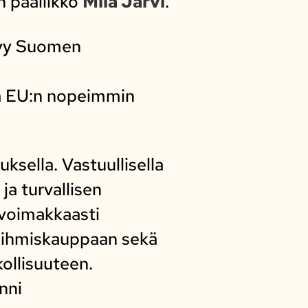
n päällikkö
Miia Järvi
.
kyy Suomen
na EU:n nopeimmin
ksella. Vastuullisella
ja turvallisen
 voimakkaasti
a ihmiskauppaan sekä
kollisuuteen.
nni