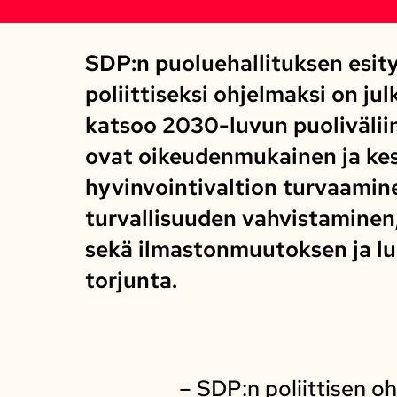
SDP:n puoluehallituksen esit
poliittiseksi ohjelmaksi on ju
katsoo 2030-luvun puoliväliin
ovat oikeudenmukainen ja kes
hyvinvointivaltion turvaami
turvallisuuden vahvistaminen,
sekä ilmastonmuutoksen ja l
torjunta.
– SDP:n poliittisen oh