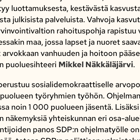
tyy luottamuksesta, kestävästä kasvusta
ta julkisista palveluista. Vahvoja kasvu
vinvointivaltion rahoituspohja rapistuu
essakin maa, jossa lapset ja nuoret saav
t arvokkaan vanhuuden ja hoitoon pääse
n puoluesihteeri
Mikkel Näkkäläjärvi
.
perustuu sosialidemokraattiselle arvopoh
ä puolueen työryhmien työhön. Ohjelman
eissa noin 1 000 puolueen jäsentä. Lisäk
an näkemyksiä yhteiskunnan eri osa-alue
untijoiden panos SDP:n ohjelmatyölle on 