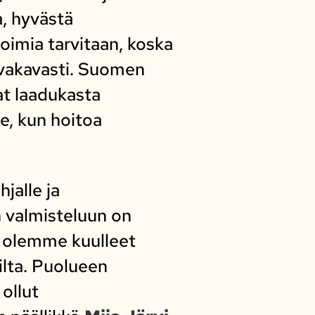
, hyvästä
toimia tarvitaan, koska
 vakavasti. Suomen
at laadukasta
e, kun hoitoa
jalle ja
 valmisteluun on
si olemme kuulleet
ilta. Puolueen
ollut