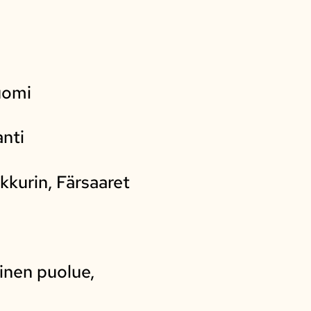
Suomi
anti
kkurin, Färsaaret
inen puolue,