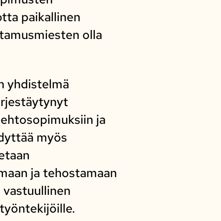
tta paikallinen
ttamusmiesten olla
n yhdistelmä
ärjestäytynyt
öehtosopimuksiin ja
dyttää myös
netaan
tumaan ja tehostamaan
 vastuullinen
 työntekijöille.