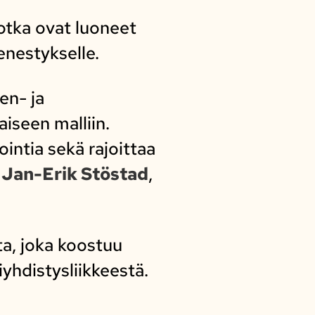
otka ovat luoneet
enestykselle.
en- ja
iseen malliin.
intia sekä rajoittaa
i
Jan-Erik Stöstad
,
a, joka koostuu
iyhdistysliikkeestä.