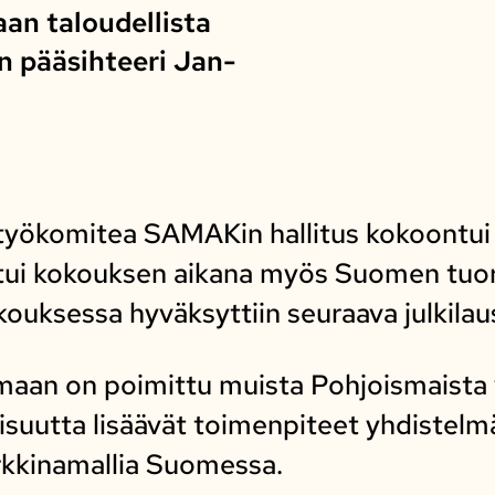
aan taloudellista
n pääsihteeri Jan-
työkomitea SAMAKin hallitus kokoontu
ustui kokouksen aikana myös Suomen tu
kouksessa hyväksyttiin seuraava julkila
aan on poimittu muista Pohjoismaista va
isuutta lisäävät toimenpiteet yhdistelmä
rkkinamallia Suomessa.