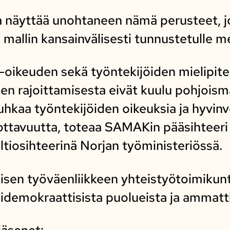
a näyttää unohtaneen nämä perusteet, j
mallin kansainvälisesti tunnustetulle m
oikeuden sekä työntekijöiden mielipite
n rajoittamisesta eivät kuulu pohjoisma
hkaa työntekijöiden oikeuksia ja hyvinvo
uottavuutta, toteaa SAMAKin pääsihteer
ltiosihteerinä Norjan työministeriössä.
en työväenliikkeen yhteistyötoimikunt
lidemokraattisista puolueista ja ammatt