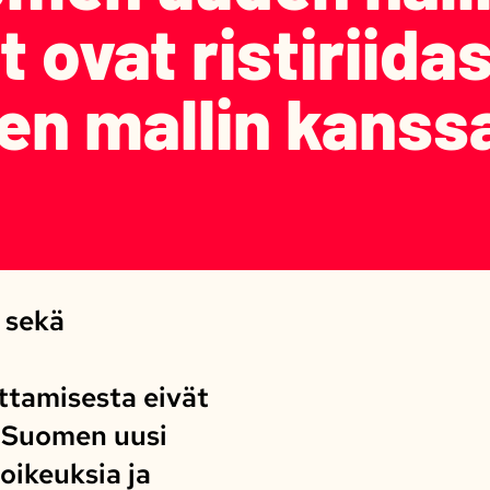
 ovat ristiriida
en mallin kanss
 sekä
ttamisesta eivät
. Suomen uusi
oikeuksia ja