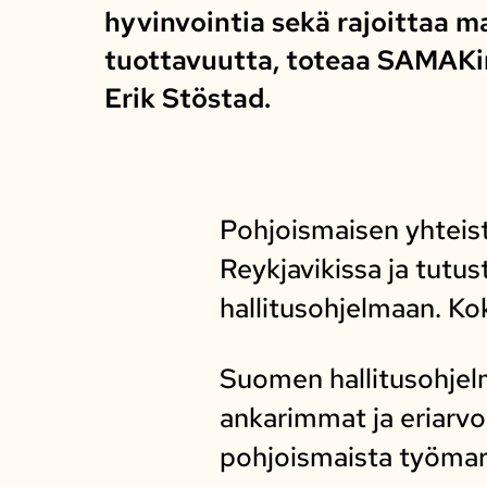
hyvinvointia sekä rajoittaa m
tuottavuutta, toteaa SAMAKi
Erik Stöstad.
Pohjoismaisen yhteis
Reykjavikissa ja tut
hallitusohjelmaan. Ko
Suomen hallitusohjelm
ankarimmat ja eriarvo
pohjoismaista työma