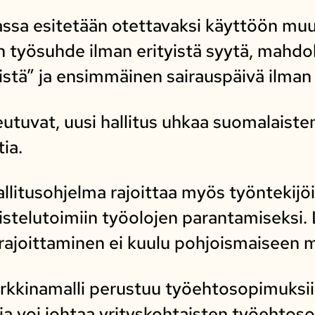
assa esitetään otettavaksi käyttöön mu
työsuhde ilman erityistä syytä, mahdoll
syistä” ja ensimmäinen sairauspäivä ilma
utuvat, uusi hallitus uhkaa suomalaiste
tia.
llitusohjelma rajoittaa myös työntekijö
taistelutoimiin työolojen parantamiseksi
ajoittaminen ei kuulu pohjoismaiseen ma
rkkinamalli perustuu työehtosopimuksi
nja voi johtaa yrityskohtaisten työehto