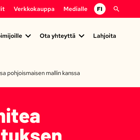
it
Verkkokauppa
Medialle
FI
imijoille
Ota yhteyttä
Lahjoita
sa pohjoismaisen mallin kanssa
mitea
ituksen