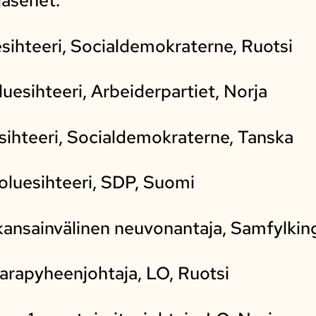
jäsenet:
sihteeri, Socialdemokraterne, Ruotsi
luesihteeri, Arbeiderpartiet, Norja
sihteeri, Socialdemokraterne, Tanska
luesihteeri, SDP, Suomi
kansainvälinen neuvonantaja, Samfylkingi
varapyheenjohtaja, LO, Ruotsi