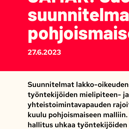
suunnitelmat
pohjoismais
27.6.2023
Suunnitelmat lakko-oikeuden
työntekijöiden mielipiteen- ja
yhteistoimintavapauden rajoi
kuulu pohjoismaiseen malliin
hallitus uhkaa työntekijöiden 