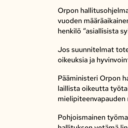
Orpon hallitusohjelm
vuoden määräaikainen 
henkilö “asiallisista 
Jos suunnitelmat tote
oikeuksia ja hyvinvoin
Pääministeri Orpon ha
laillista oikeutta työ
mielipiteenvapauden r
Pohjoismainen työma
hallituksen vetämä li