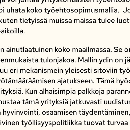
oi uhata koko työehtosopimusmallia. Jo
kuten tietyissä muissa maissa tulee luo
aikoilla.
on ainutlaatuinen koko maailmassa. Se o
enmukaista tulonjakoa. Mallin ydin on j
uu eri mekanismein yleisesti sitoviin ty
myötämääräämisen ajatukseen. Tämä hyö
yrityksiä. Kun alhaisimpia palkkoja paran
nustaa tämä yrityksiä jatkuvasti uudis
 hyvinvointi, osaamisen täydentäminen,
iivinen työllisyyspolitiikka tuovat turvaa