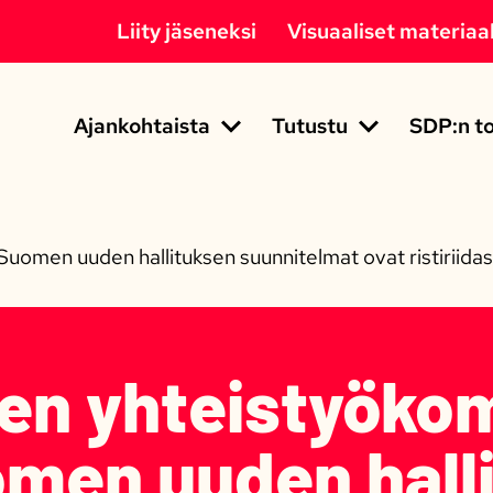
Liity jäseneksi
Visuaaliset materiaal
Ajankohtaista
Tutustu
SDP:n to
omen uuden hallituksen suunnitelmat ovat ristiriidas
en yhteistyöko
men uuden hall