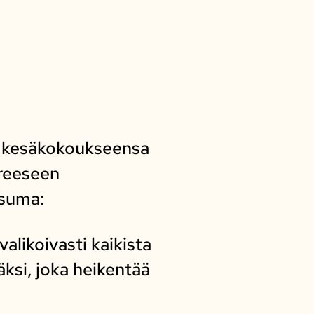
i kesäkokoukseensa
oreeseen
usuma:
likoivasti kaikista
ksi, joka heikentää