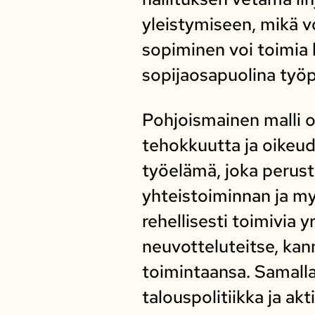
yleistymiseen, mikä v
sopiminen voi toimia 
sopijaosapuolina työp
Pohjoismainen malli 
tehokkuutta ja oikeud
työelämä, joka perust
yhteistoiminnan ja 
rehellisesti toimivia 
neuvotteluteitse, kan
toimintaansa. Samalla
talouspolitiikka ja akt