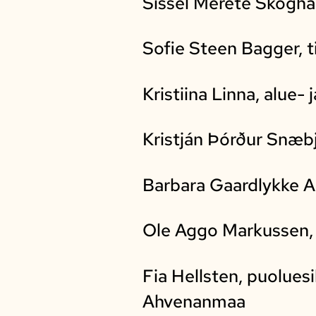
Sissel Merete Skoghau
Sofie Steen Bagger, t
Kristiina Linna, alue
Kristján Þórður Snæbj
Barbara Gaardlykke Ap
Ole Aggo Markussen, 
Fia Hellsten, puolues
Ahvenanmaa