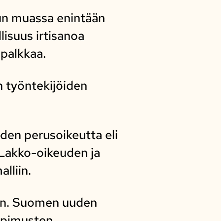
un muassa enintään
isuus irtisanoa
n palkkaa.
n työntekijöiden
iden perusoikeutta eli
. Lakko-oikeuden ja
lliin.
in. Suomen uuden
sopimusten