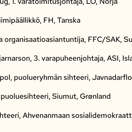
g, 1. varatoimitusjohtaja, LO, Norja
iimipäällikkö, FH, Tanska
- ja organisaatioasiantuntija, FFC/SAK, 
arnarson, 3. varapuheenjohtaja, ASI, Isl
ol, puolueryhmän sihteeri, Javnadarflo
puoluesihteeri, Siumut, Grønland
ihteeri, Ahvenanmaan sosialidemokraatt