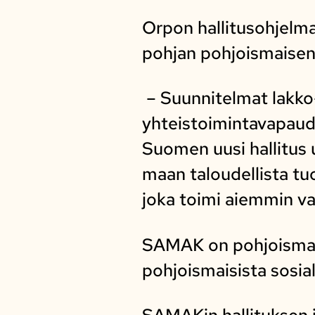
Orpon hallitusohjelm
pohjan pohjoismaisen 
– Suunnitelmat lakko-
yhteistoimintavapaude
Suomen uusi hallitus u
maan taloudellista t
joka toimi aiemmin va
SAMAK on pohjoismais
pohjoismaisista sosia