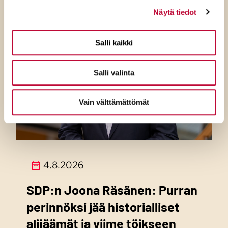
Näytä tiedot
Salli kaikki
Salli valinta
Vain välttämättömät
4.8.2026
SDP:n Joona Räsänen: Purran
perinnöksi jää historialliset
alijäämät ja viime töikseen