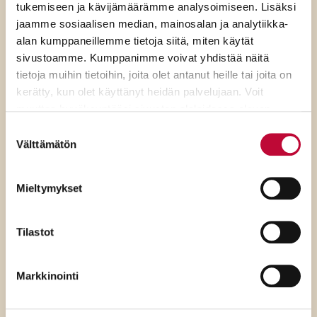
tukemiseen ja kävijämäärämme analysoimiseen. Lisäksi
jaamme sosiaalisen median, mainosalan ja analytiikka-
alan kumppaneillemme tietoja siitä, miten käytät
sivustoamme. Kumppanimme voivat yhdistää näitä
tietoja muihin tietoihin, joita olet antanut heille tai joita on
kerätty, kun olet käyttänyt heidän palvelujaan. Voit
muuttaa hyväksyntääsi sivuston alalaidassa olevan
Evästeasetukset
- linkin kautta.
Suostumuksen
Välttämätön
valinta
6.8.2026
Mieltymykset
SDP:n varapuheenjohtaja Niina
Malm: Rydman ylenkatsoo
Tilastot
tavallisia suomalaisia ja
demokratiaa
Markkinointi