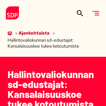
Siirry sisältöön
Etusivulle
Ajankohtaista
Hallintovaliokunnan sd-edustajat:
Kansalaisuuskoe tukee kotoutumista
Hallintovaliokunnan
sd-edustajat:
Kansalaisuuskoe
tukee kotoutumista