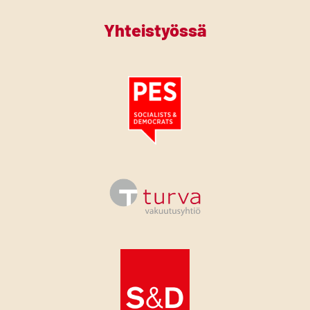
Yhteistyössä
Tutustu PES:n periaatejulistukseen