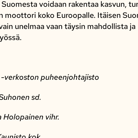
tä Suomesta voidaan rakentaa kasvun, tur
en moottori koko Euroopalle. Itäisen Su
ain unelmaa vaan täysin mahdollista ja 
työssä.
 -verkoston puheenjohtajisto
Suhonen sd.
 Holopainen vihr.
Kaunisto kok.