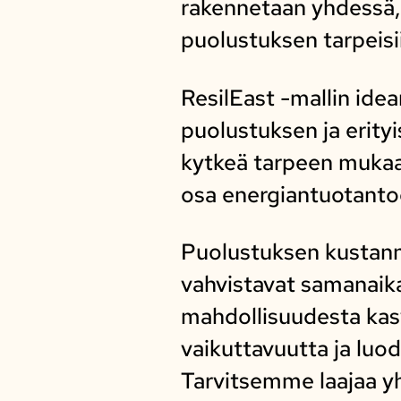
rakennetaan yhdessä,
puolustuksen tarpeisi
ResilEast -mallin idea
puolustuksen ja erityi
kytkeä tarpeen mukaan 
osa energiantuotantoon
Puolustuksen kustann
vahvistavat samanaikai
mahdollisuudesta kasv
vaikuttavuutta ja luod
Tarvitsemme laajaa yh