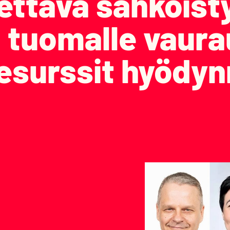
nettava sähköist
 tuomalle vaura
esurssit hyödyn