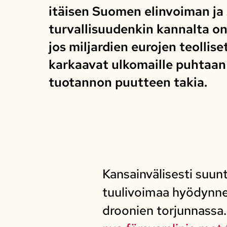
itäisen Suomen elinvoiman ja 
turvallisuudenkin kannalta on
jos miljardien eurojen teollise
karkaavat ulkomaille puhtaan
tuotannon puutteen takia.
Kansainvälisesti suun
tuulivoimaa hyödynne
droonien torjunnass