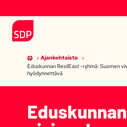
Siirry sisältöön
Etusivulle
Ajankohtaista
Eduskunnan ResilEast -ryhmä: Suomen visi
hyödynnettävä
Eduskunnan