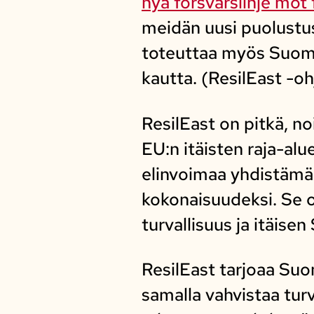
nya försvarslinje mot
meidän uusi puolustu
toteuttaa myös Suome
kautta. (ResilEast -o
ResilEast on pitkä, n
EU:n itäisten raja-alu
elinvoimaa yhdistämäll
kokonaisuudeksi. Se o
turvallisuus ja itäis
ResilEast tarjoaa Suo
samalla vahvistaa turv