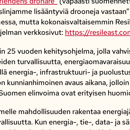
 fiendens drönare”
(vapaasti suomennett
slinjamme lisääntyviä drooneja vastaan
ssa, mutta kokonaisvaltaisemmin Resi
hjelman verkkosivut:
https://resileast.c
oin 25 vuoden kehitysohjelma, jolla vah
eiden turvallisuutta, energiaomavaraisuut
ä energia-, infrastruktuuri- ja puolustu
n kunnianhimoinen avaus aikana, jolloi
en Suomen elinvoima ovat erityisen huom
melle mahdollisuuden rakentaa energiaj
allisuutta. Kun energia-, tie-, data- ja 