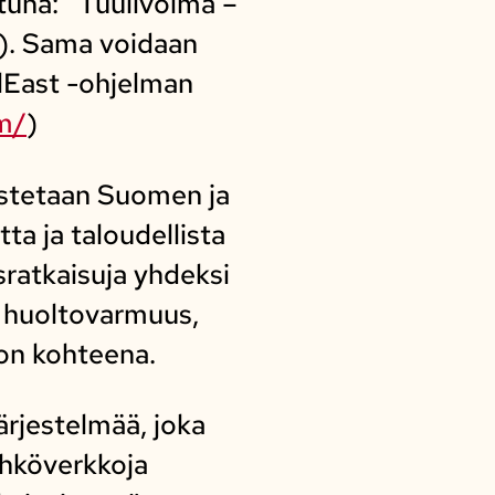
una: ”Tuulivoima –
”). Sama voidaan
lEast -ohjelman
om/
)
vistetaan Suomen ja
ta ja taloudellista
sratkaisuja yhdeksi
n huoltovarmuus,
ion kohteena.
ärjestelmää, joka
sähköverkkoja