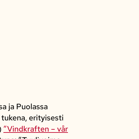
sa ja Puolassa
kena, erityisesti
)
”Vindkraften – vår