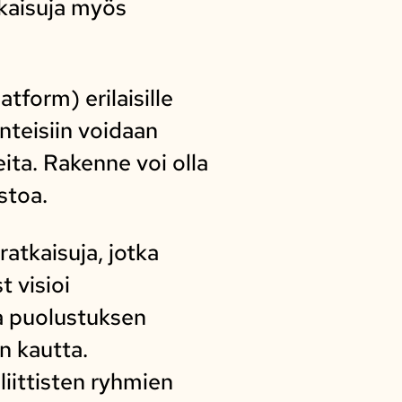
kaisuja myös
tform) erilaisille
enteisiin voidaan
ita. Rakenne voi olla
stoa.
atkaisuja, jotka
t visioi
aa puolustuksen
n kautta.
liittisten ryhmien