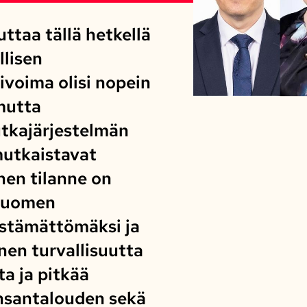
ttaa tällä hetkellä
llisen
ivoima olisi nopein
mutta
tkajärjestelmän
mutkaistavat
nen tilanne on
 Suomen
estämättömäksi ja
nen turvallisuutta
a ja pitkää
nsantalouden sekä