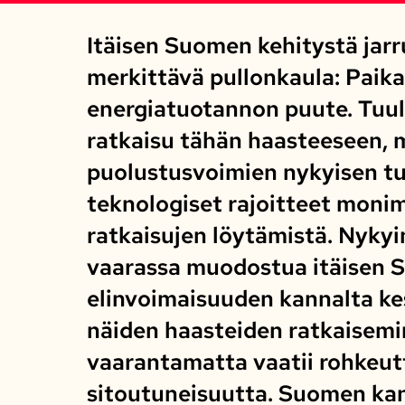
Itäisen Suomen kehitystä jarru
merkittävä pullonkaula: Paika
energiatuotannon puute. Tuul
ratkaisu tähän haasteeseen, 
puolustusvoimien nykyisen tu
teknologiset rajoitteet moni
ratkaisujen löytämistä. Nykyi
vaarassa muodostua itäisen
elinvoimaisuuden kannalta k
näiden haasteiden ratkaisemi
vaarantamatta vaatii rohkeutt
sitoutuneisuutta. Suomen ka