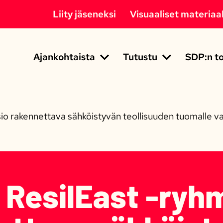
Liity jäseneksi
Visuaaliset materiaal
Ajankohtaista
Tutustu
SDP:n to
o rakennettava sähköistyvän teollisuuden tuomalle va
 ResilEast -ry