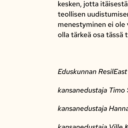
kesken, jotta itäises
teollisen uudistumis
menestyminen ei ole v
olla tärkeä osa tässä 
Eduskunnan ResilEast
kansanedustaja Timo 
kansanedustaja Hanna
kansanedustaja Ville 