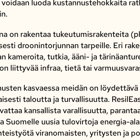
 voidaan luoda kustannustehokkaita rat
in.
na on rakentaa tukeutumisrakenteita (pla
sesti droonintorjunnan tarpeille. Eri rak
kameroita, tutkia, ääni- ja tärinäanture
 liittyvää infraa, tietä tai varmuusvara
usten kasvaessa meidän on löydettävä r
sesti taloutta ja turvallisuutta. ResilEas
attaa kansallista varallisuutta, parant
a Suomelle uusia tulovirtoja energia-ala
teistyötä viranomaisten, yritysten ja po