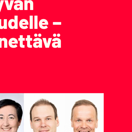
yvän
udelle –
nettävä