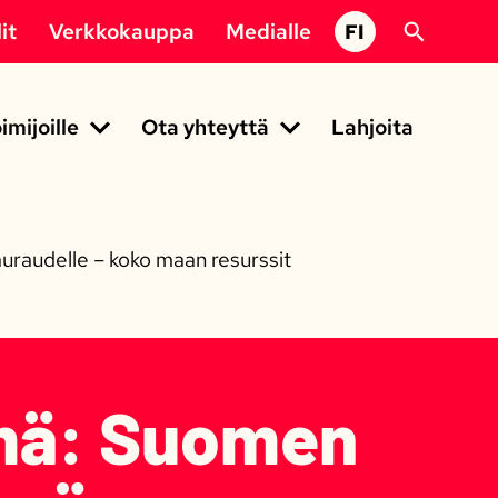
it
Verkkokauppa
Medialle
FI
imijoille
Ota yhteyttä
Lahjoita
uraudelle – koko maan resurssit
hmä: Suomen