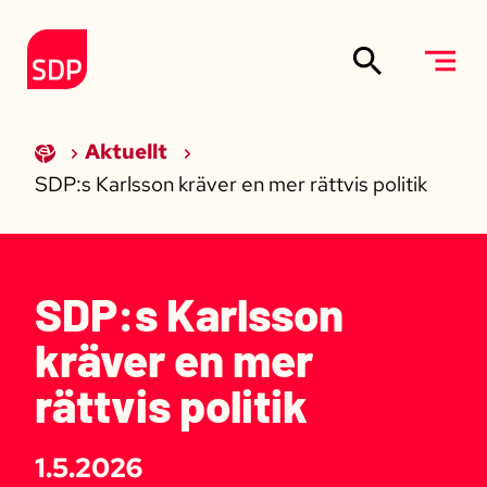
Siirry sisältöön
Till förstasidan
Aktuellt
SDP:s Karlsson kräver en mer rättvis politik
SDP:s Karlsson
kräver en mer
rättvis politik
1.5.2026