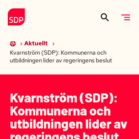
Siirry sisältöön
Till förstasidan
Aktuellt
Kvarnström (SDP): Kommunerna och
utbildningen lider av regeringens beslut
Kvarnström (SDP):
Kommunerna och
utbildningen lider av
regeringens beslut