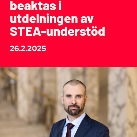
beaktas i
utdelningen av
STEA-understöd
26.2.2025