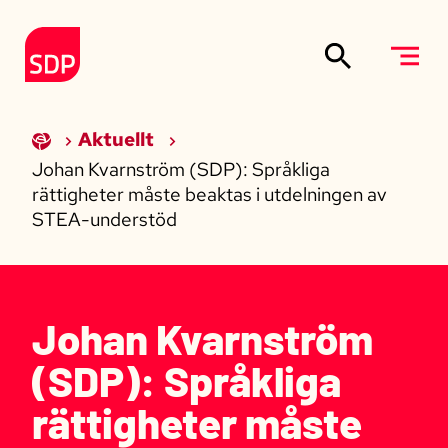
Siirry sisältöön
Till förstasidan
Aktuellt
Johan Kvarnström (SDP): Språkliga
rättigheter måste beaktas i utdelningen av
STEA-understöd
Johan Kvarnström
(SDP): Språkliga
rättigheter måste