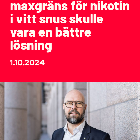
maxgräns för nikotin
i vitt snus skulle
vara en bättre
lösning
1.10.2024