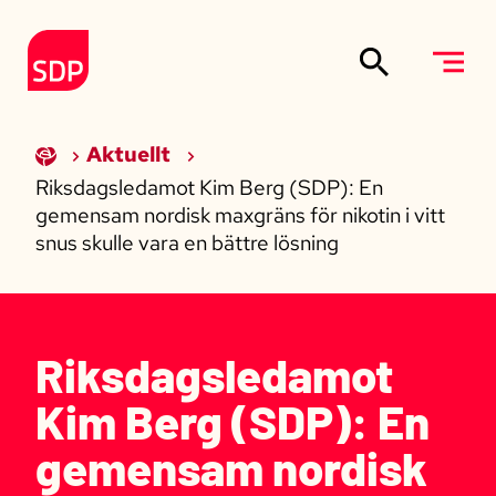
Siirry sisältöön
Till förstasidan
Aktuellt
Riksdagsledamot Kim Berg (SDP): En
gemensam nordisk maxgräns för nikotin i vitt
snus skulle vara en bättre lösning
Riksdagsledamot
Kim Berg (SDP): En
gemensam nordisk